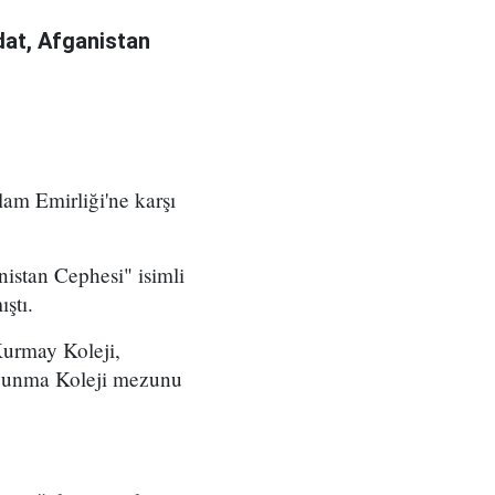
at, Afganistan
am Emirliği'ne karşı
istan Cephesi" isimli
ştı.
Kurmay Koleji,
avunma Koleji mezunu