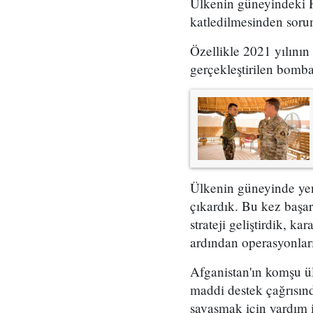
Ülkenin güneyindeki Hi
katledilmesinden soru
Özellikle 2021 yılını
gerçekleştirilen bomba
Ülkenin güneyinde yeni
çıkardık. Bu kez başarı
strateji geliştirdik, k
ardından operasyonları 
Afganistan'ın komşu ü
maddi destek çağrısınd
savaşmak için yardım i