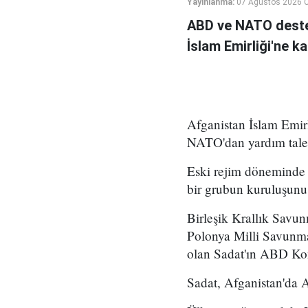
Yayınlanma:
07 Ağustos 2026 
ABD ve NATO deste
İslam Emirliği'ne k
Afganistan İslam Emirl
NATO'dan yardım talep
Eski rejim döneminde 
bir grubun kuruluşunu 
Birleşik Krallık Savu
Polonya Milli Savunm
olan Sadat'ın ABD Kong
Sadat, Afganistan'da A