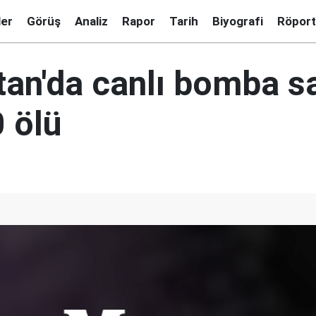
ler
Görüş
Analiz
Rapor
Tarih
Biyografi
Röport
an'da canlı bomba sal
 ölü