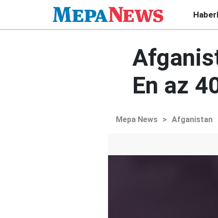
Haber
Afganist
En az 40
Mepa News
>
Afganistan