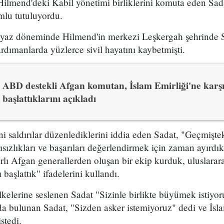
lmend'deki Kabil yönetimi birliklerini komuta eden Sadat
mlu tutuluyordu.
n yaz döneminde Hilmend'in merkezi Leşkergah şehrinde S
rdımanlarda yüzlerce sivil hayatını kaybetmişti.
ABD destekli Afgan komutan, İslam Emirliği'ne karşı 
başlattıklarını açıkladı
 saldırılar düzenlediklerini iddia eden Sadat, "Geçmişte
sızlıkları ve başarıları değerlendirmek için zaman ayırdık
ararlı Afgan generallerden oluşan bir ekip kurduk, uluslarar
başlattık" ifadelerini kullandı.
lkelerine seslenen Sadat "Sizinle birlikte büyümek istiy
a bulunan Sadat, "Sizden asker istemiyoruz" dedi ve İsla
stedi.