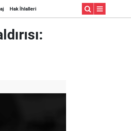
aj
Hak İhlalleri
dırısı: