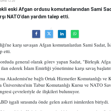
Cuma 12:20
kli eski Afgan ordusu komutanlarından Sami Sad
arşı NATO'dan yardım talep etti.
iği'ne karşı savaşan Afgan komutanlardan Sami Sadat, İsl
 etti.
orduda general olarak görev yapan Sadat, "Birleşik Afgan
ilan ederek İslam Emirliği yönetimine karşı savaş başlatmı
nma Akademisi'ne bağlı Ortak Hizmetler Komutanlığı ve 
a Üniversitesi'nin Tabur Komutanlığı Kursu ve NATO S
resi çevreleriyle de ilişkileri bulunuyor.
BD işgali sırasında önde gelen askeri isimlerden biriydi.