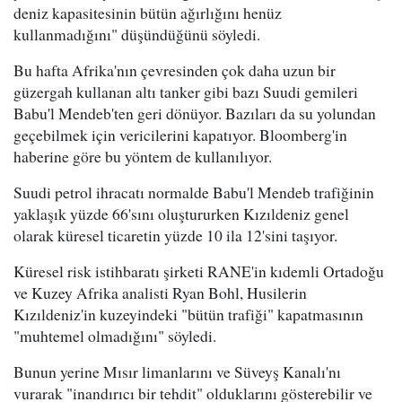
deniz kapasitesinin bütün ağırlığını henüz
kullanmadığını" düşündüğünü söyledi.
Bu hafta Afrika'nın çevresinden çok daha uzun bir
güzergah kullanan altı tanker gibi bazı Suudi gemileri
Babu'l Mendeb'ten geri dönüyor. Bazıları da su yolundan
geçebilmek için vericilerini kapatıyor. Bloomberg'in
haberine göre bu yöntem de kullanılıyor.
Suudi petrol ihracatı normalde Babu'l Mendeb trafiğinin
yaklaşık yüzde 66'sını oluştururken Kızıldeniz genel
olarak küresel ticaretin yüzde 10 ila 12'sini taşıyor.
Küresel risk istihbaratı şirketi RANE'in kıdemli Ortadoğu
ve Kuzey Afrika analisti Ryan Bohl, Husilerin
Kızıldeniz'in kuzeyindeki "bütün trafiği" kapatmasının
"muhtemel olmadığını" söyledi.
Bunun yerine Mısır limanlarını ve Süveyş Kanalı'nı
vurarak "inandırıcı bir tehdit" olduklarını gösterebilir ve