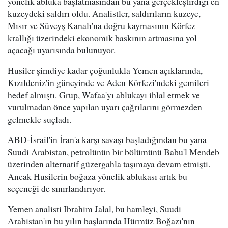
yönelik abluka başlatmasından bu yana gerçekleştirdiği en
kuzeydeki saldırı oldu. Analistler, saldırıların kuzeye,
Mısır ve Süveyş Kanalı'na doğru kaymasının Körfez
krallığı üzerindeki ekonomik baskının artmasına yol
açacağı uyarısında bulunuyor.
Husiler şimdiye kadar çoğunlukla Yemen açıklarında,
Kızıldeniz'in güneyinde ve Aden Körfezi'ndeki gemileri
hedef almıştı. Grup, Wafaa'yı ablukayı ihlal etmek ve
vurulmadan önce yapılan uyarı çağrılarını görmezden
gelmekle suçladı.
ABD-İsrail'in İran'a karşı savaşı başladığından bu yana
Suudi Arabistan, petrolünün bir bölümünü Babu'l Mendeb
üzerinden alternatif güzergahla taşımaya devam etmişti.
Ancak Husilerin boğaza yönelik ablukası artık bu
seçeneği de sınırlandırıyor.
Yemen analisti Ibrahim Jalal, bu hamleyi, Suudi
Arabistan'ın bu yılın başlarında Hürmüz Boğazı'nın