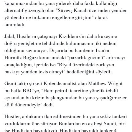
kapanmasından bu yana giderek daha fazla kullandığı
alternatif güzergah olan "Süveyş Kanalı üzerinden yeniden
yönlendirme imkanını engelleme girişimi" olarak
tanımladı.
Jalal, Husilerin çatışmayı Kızıldeniz'in daha kuzeyine
doğru genişletme tehdidinde bulunmasının iki nedeni
olduğunu savunuyor. Dışarıda bu hamlenin İran'ın
Hürmüz Boğazı konusundaki "pazarlık gücünü" artırmayı
amaçladığını, içeride ise "Riyad üzerindeki zorlayıcı
baskıyı yeniden tesis etmeyi" hedeflediğini söyledi.
Gemi takip şirketi Kpler'de analist olan Matthew Wright
bu hafta BBC'ye, "Ham petrol ticaretine yönelik tehdit
açısından bu krizin başlangıcından bu yana yaşadığımız en
kötü dönemdeyiz" dedi.
Husiler, ablukanın ilan edilmesinden bu yana sekiz tankeri
vurduklarını öne sürüyor. Bunlardan en az beşi Suudi, biri
ise Hindistan bayraklıydı. Hindistan bayraklı tanker 4