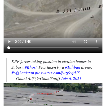
KPF forces taking position in civilian homes in
Sabari,
#Khost
. Pics taken by a
#Taliban
drone.
#Afghanistan
pic.twitter.com/fwzj9vjtU5
— Ghani Atif (@Ghani3atif)
July 6, 2021