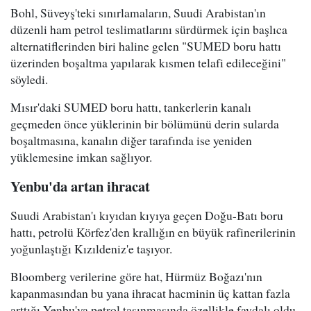
Bohl, Süveyş'teki sınırlamaların, Suudi Arabistan'ın
düzenli ham petrol teslimatlarını sürdürmek için başlıca
alternatiflerinden biri haline gelen "SUMED boru hattı
üzerinden boşaltma yapılarak kısmen telafi edileceğini"
söyledi.
Mısır'daki SUMED boru hattı, tankerlerin kanalı
geçmeden önce yüklerinin bir bölümünü derin sularda
boşaltmasına, kanalın diğer tarafında ise yeniden
yüklemesine imkan sağlıyor.
Yenbu'da artan ihracat
Suudi Arabistan'ı kıyıdan kıyıya geçen Doğu-Batı boru
hattı, petrolü Körfez'den krallığın en büyük rafinerilerinin
yoğunlaştığı Kızıldeniz'e taşıyor.
Bloomberg verilerine göre hat, Hürmüz Boğazı'nın
kapanmasından bu yana ihracat hacminin üç kattan fazla
arttığı Yenbu'ya petrol taşınmasında özellikle faydalı oldu.