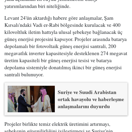
yatırımlarından biri niteliğinde.
Levant 24'ün aktardığı habere göre anlaşmalar, Şam
Kırsalı'ndaki Vadi er-Rabi bölgesinde kurulacak ve 400
kilovoltluk iletim hattıyla ulusal şebekeye bağlanacak üç
güneş enerjisi projesini kapsıyor. Projeler arasında batarya
depolamalı bir fotovoltaik güneş enerjisi santrali, 200
megavatlık inverter kapasitesiyle desteklenen 274 megavat
üretim kapasiteli bir güneş enerjisi tesisi ve batarya
depolama sistemiyle donatılmış ikinci bir güneş enerjisi
santrali bulunuyor.
Suriye ve Suudi Arabistan
ortak havayolu ve haberleşme
anlaşmalarını duyurdu
Projeler birlikte temiz elektrik üretimini artırmayı,
şebekenin güvenilirliğini iyileştirmeyi ve Suriye'nin