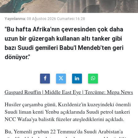
Yayınlanma:
08 Ağustos 2026 Cumartesi 16:28
"Bu hafta Afrika'nın çevresinden çok daha
uzun bir güzergah kullanan altı tanker gibi
bazı Suudi gemileri Babu'l Mendeb'ten geri
dönüyor."
Gaspard Rouffin | Middle East Eye | Tercüme: Mepa News
Husiler çarşamba günü, Kızıldeniz'in kuzeyindeki önemli
Suudi liman kenti Yenbu açıklarında Suudi petrol tankeri
NCC Wafaa'ya balistik füzeler ateşlediklerini açıkladı.
Bu, Yemenli grubun 22 Temmuz'da Suudi Arabistan'a