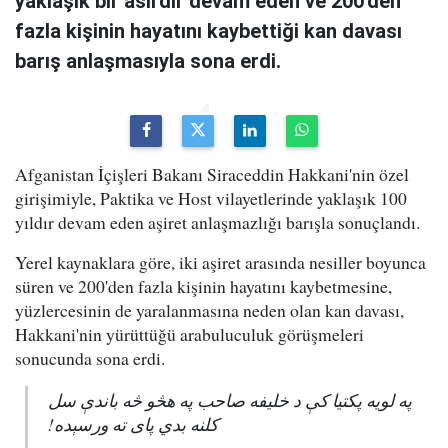
yaklaşık bir asırdır devam eden ve 200'den
fazla kişinin hayatını kaybettiği kan davası
barış anlaşmasıyla sona erdi.
Afganistan İçişleri Bakanı Siraceddin Hakkani'nin özel
girişimiyle, Paktika ve Host vilayetlerinde yaklaşık 100
yıldır devam eden aşiret anlaşmazlığı barışla sonuçlandı.
Yerel kaynaklara göre, iki aşiret arasında nesiller boyunca
süren ve 200'den fazla kişinin hayatını kaybetmesine,
yüzlercesinin de yaralanmasına neden olan kan davası,
Hakkani'nin yürüttüğü arabuluculuk görüşmeleri
sonucunda sona erdi.
په لویه پکتیا کې د خلیفه صاحب په هڅو څه باندې سل
کلنه بدي پای ته ورسېده!