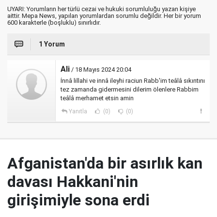
UYARI: Yorumların her türlü cezai ve hukuki sorumluluğu yazan kişiye
aittir. Mepa News, yapılan yorumlardan sorumlu değildir. Her bir yorum
600 karakterle (boşluklu) sınırlıdır.
1 Yorum
Ali
/ 18 Mayıs 2024 20:04
İnnâ lillahi ve innâ ileyhi raciun Rabb'im teâlâ sıkıntını
tez zamanda gidermesini dilerim ölenlere Rabbim
teâlâ merhamet etsin amin
Yanıtla
(0)
(0)
Afganistan'da bir asırlık kan
davası Hakkani'nin
girişimiyle sona erdi