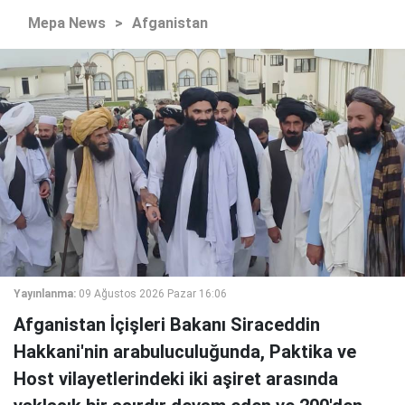
Mepa News
>
Afganistan
Yayınlanma:
09 Ağustos 2026 Pazar 16:06
Afganistan İçişleri Bakanı Siraceddin
Hakkani'nin arabuluculuğunda, Paktika ve
Host vilayetlerindeki iki aşiret arasında