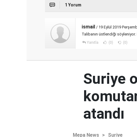
1 Yorum
ismail
/ 19 Eylül 2019 Perşem
Talibanın üstlendiği söyleniyor
Yanıtla
(0)
(0)
Suriye 
komutan
atandı
Mepa News
>
Suriye