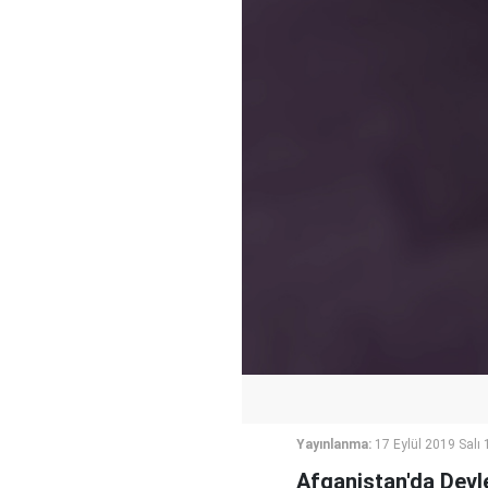
Yayınlanma:
17 Eylül 2019 Salı 
Afganistan'da Devle