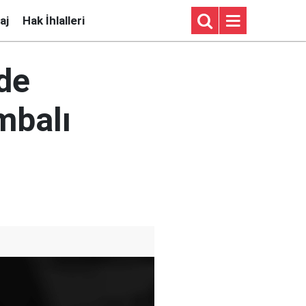
aj
Hak İhlalleri
 de
mbalı