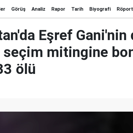
ler
Görüş
Analiz
Rapor
Tarih
Biyografi
Röport
an'da Eşref Gani'nin
ğı seçim mitingine bo
 33 ölü