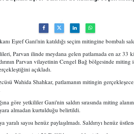
anı Eşref Gani'nin katıldığı seçim mitingine bombalı sald
lileri, Parvan ilinde meydana gelen patlamada en az 33 k
saldırının Parvan vilayetinin Cengel Bağ bölgesinde miting 
rçekleştiğini açıkladı.
özcüsü Wahida Shahkar, patlamanın mitingin gerçekleşeceğ
.
ğına göre yetkililer Gani'nin saldırı sırasında miting alan
yara almadan kurtulduğu belirtildi.
ya yaralı sayısı henüz paylaşılmadı. Saldırıyı henüz üstle