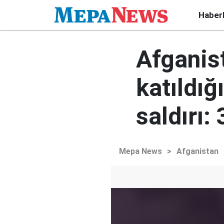
Haber
Afganist
katıldı
saldırı:
Mepa News
>
Afganistan