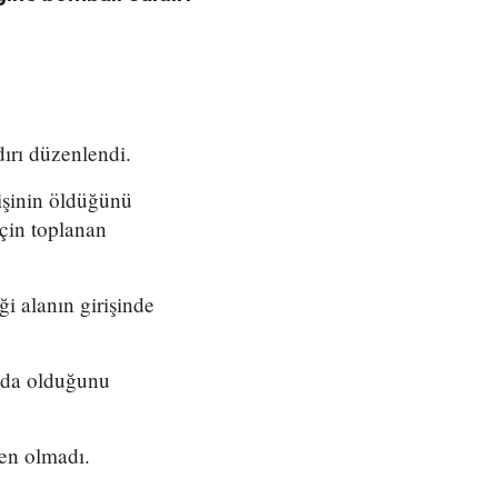
ırı düzenlendi.
işinin öldüğünü
için toplanan
i alanın girişinde
ında olduğunu
nen olmadı.