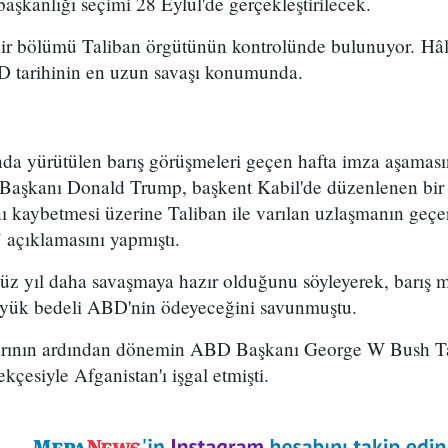
şkanlığı seçimi 28 Eylül'de gerçekleştirilecek.
bir bölümü Taliban örgütünün kontrolünde bulunuyor. H
D tarihinin en uzun savaşı konumunda.
da yürütülen barış görüşmeleri geçen hafta imza aşamas
aşkanı Donald Trump, başkent Kabil'de düzenlenen bir b
ı kaybetmesi üzerine Taliban ile varılan uzlaşmanın geçe
 açıklamasını yapmıştı.
yüz yıl daha savaşmaya hazır olduğunu söyleyerek, barış 
üyük bedeli ABD'nin ödeyeceğini savunmuştu.
larının ardından dönemin ABD Başkanı George W Bush Ta
ekçesiyle Afganistan'ı işgal etmişti.