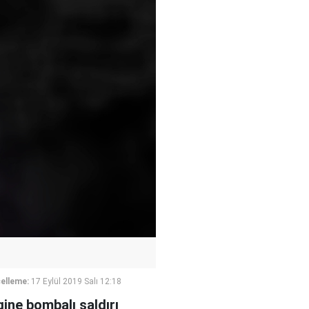
elleme:
17 Eylül 2019 Salı 12:18
gine bombalı saldırı