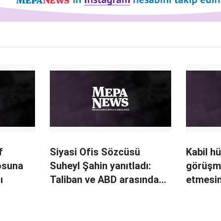
f
Siyasi Ofis Sözcüsü
Kabil h
osuna
Suheyl Şahin yanıtladı:
görüşm
ı
Taliban ve ABD arasındaki
etmesi
görüşmelerde ne oldu?