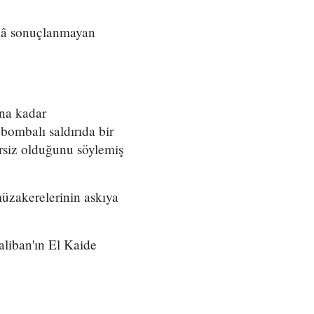
âlâ sonuçlanmayan
ına kadar
ombalı saldırıda bir
rsiz olduğunu söylemiş
müzakerelerinin askıya
liban'ın El Kaide