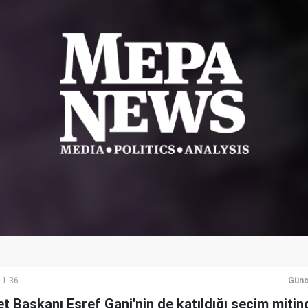
11:36
Günc
t Başkanı Eşref Gani'nin de katıldığı seçim mitin