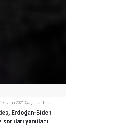
6 Haziran 2021 Çarşamba 10:05
lides, Erdoğan-Biden
 soruları yanıtladı.