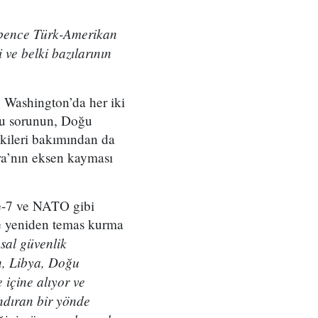
 bence Türk-Amerikan
 ve belki bazılarının
e Washington’da her iki
 bu sorunun, Doğu
şkileri bakımından da
ra’nın eksen kayması
 G-7 ve NATO gibi
de yeniden temas kurma
sal güvenlik
n, Libya, Doğu
 içine alıyor ve
ndıran bir yönde