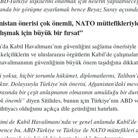
 ABD-Türkiye ilişkilerini onarmak için nelerin yapılabile
sında bir görüşme ayarlamak bence Beyaz Saray açısınd
istan önerisi çok önemli, NATO müttefikleriyl
alışmak için büyük bir fırsat”
’da Kabil Havalimanı’nın güvenliğini sağlama önerisiyle il
kelçiliklerin ve uluslararası örgütlerin Kabil’de çalışmal
u havalimanının güvenliğinin büyük önem taşıdığına dikkati
 yoksa, hiçbir sorumlu hükümet, diplomatlarını, Taliban’
ktır. Dolayısıyla Türkiye’nin önerisi, Afganistan’daki m
asında bir çeşit anlaşmanın olmasının umulduğu bir durum
ok önemli”
diyen Sitilides, bunun için Türkiye’nin ABD ve 
htiyacı olduğunu açıkça dile getirdiğini hatırlattı.
imi de Kabil Havalimanı’nda ve genel anlamda Kabil’de
 bence bu, ABD-Türkiye ve Türkiye ile NATO müttefikleri 