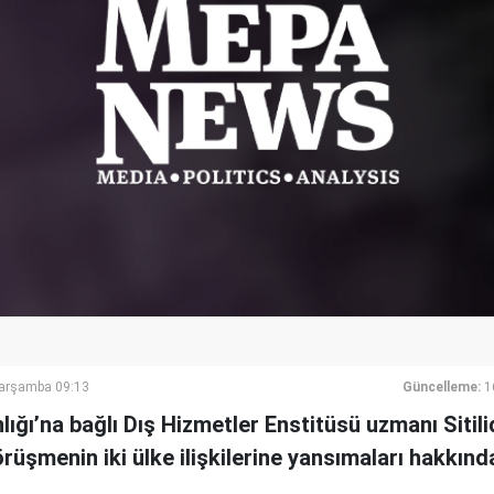
Çarşamba 09:13
Güncelleme:
1
lığı’na bağlı Dış Hizmetler Enstitüsü uzmanı Siti
üşmenin iki ülke ilişkilerine yansımaları hakkında