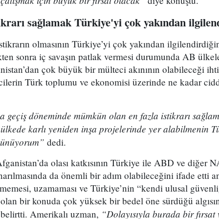
 çalışmak için büyük bir fırsat olacak”
diye konuştu.
ikrarı sağlamak Türkiye'yi çok yakından ilgilen
tikrarın olmasının Türkiye’yi çok yakından ilgilendirdiğine
kten sonra iç savaşın patlak vermesi durumunda AB ülkele
istan’dan çok büyük bir mülteci akınının olabileceği iht
ecilerin Türk toplumu ve ekonomisi üzerinde ne kadar cidd
da geçiş döneminde mümkün olan en fazla istikrarı sağlam
ülkede karlı yeniden inşa projelerinde yer alabilmenin T
üşünüyorum”
dedi.
 Afganistan’da olası katkısının Türkiye ile ABD ve diğer 
 onarılmasında da önemli bir adım olabileceğini ifade ett
memesi, uzamaması ve Türkiye’nin “kendi ulusal güvenli
olan bir konuda çok yüksek bir bedel öne sürdüğü algısını
“Dolayısıyla burada bir fırsat
elirtti. Amerikalı uzman,