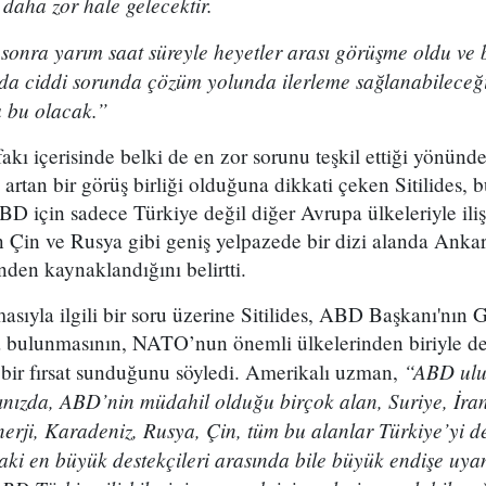
daha zor hale gelecektir.
onra yarım saat süreyle heyetler arası görüşme oldu ve
yıda ciddi sorunda çözüm yolunda ilerleme sağlanabileceği
a bu olacak.”
akı içerisinde belki de en zor sorunu teşkil ettiği yönünd
k artan bir görüş birliği olduğuna dikkati çeken Sitilides,
D için sadece Türkiye değil diğer Avrupa ülkeleriyle ili
 Çin ve Rusya gibi geniş yelpazede bir dizi alanda Anka
den kaynaklandığını belirtti.
ıyla ilgili bir soru üzerine Sitilides, ABD Başkanı'nın
da bulunmasının, NATO’nun önemli ülkelerinden biriyle 
“ABD ulu
bir fırsat sunduğunu söyledi. Amerikalı uzman,
ğınızda, ABD’nin müdahil olduğu birçok alan, Suriye, İra
nerji, Karadeniz, Rusya, Çin, tüm bu alanlar Türkiye’yi de
aki en büyük destekçileri arasında bile büyük endişe uya