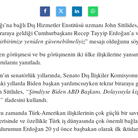
ğı’na bağlı Dış Hizmetler Enstitüsü uzmanı John Sitilid
iraraya geldiği Cumhurbaşkanı Recep Tayyip Erdoğan’a v
irbirimize yeniden güvenebilmeliyiz
” mesajı olduğunu söy
den görüşmesi ve bu görüşmenin iki ülke ilişkilerine yan
ularını yanıtladı.
en’ın senatörlük yıllarında, Senato Dış İlişkiler Komisyonu
raki yıllarda Biden başkan yardımcısıyken tekrar biraraya ge
“Şimdiyse Biden ABD Başkanı. Dolayısıyla kişise
n Sitilides,
r”
ifadesini kullandı.
ğu zamanda Türk-Amerikan ilişkilerinin çok güçlü bir sa
risinde ve özellikle Türk iş dünyasında çok önemli bağl
bu durumun Erdoğan 20 yıl önce başbakan olarak ilk iktida