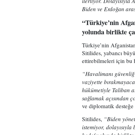
ilerliyor. Dolayısıyla
Biden ve Erdoğan ara
“Türkiye’nin Afgan
yolunda birlikte ç
Türkiye’nin Afganistan
Sitilides, yabancı büyü
ettirebilmeleri için b
“Havalimanı güvenliği
vaziyette bırakmayaca
hükümetiyle Taliban ar
sağlamak açısından ç
ve diplomatik desteğe i
“Biden yönet
Sitilides,
istemiyor, dolayısıyla