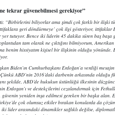
rine tekrar güvenebilmesi gerekiyor”
“Birbirlerini biliyorlar ama şimdi çok farklı bir ilişki t
ti:
tifaklara geri döndürmeye’ çok ilgi gösteriyor, ittifaklar
ir yer tutuyor. Bence iki liderin 45 dakika süren baş başa 
u toplantıdan tam olarak ne çıktığını bilmiyorum, Amerikan
 benim hissiyatım kişisel bir ilişkinin olduğu yönünde. B
yor.
aşkan Biden’ın Cumhurbaşkanı Erdoğan’a verdiği mesajın
. Çünkü ABD’nin 2016’daki darbenin arkasında olduğu fi
Aynı şekilde, ABD’de hukukun üstünlüğü ilkesinin düzgü
n Erdogan’ı ve destekçilerini cezalandırmak için Fethull
de, güvenin yeniden inşa edilmesi gereken bir başka alan. E
rkiye’de çok olumsuz etkiler bırakan konularda da çözümle
ki lider arasındaki dinamikler sağlıklı değilse, diplomat