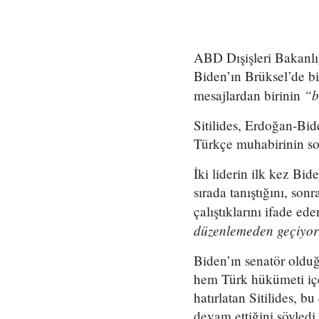
ABD Dışişleri Bakanlı
Biden’ın Brüksel’de b
“b
mesajlardan birinin
Sitilides, Erdoğan-Bi
Türkçe muhabirinin sor
İki liderin ilk kez Bid
sırada tanıştığını, son
çalıştıklarını ifade ede
düzenlemeden geçiyo
Biden’ın senatör oldu
hem Türk hükümeti içe
hatırlatan Sitilides, 
devam ettiğini söyledi.