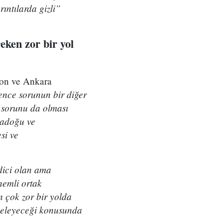
ıntılarda gizli”
ken zor bir yol
gton ve Ankara
nce sorunun bir diğer
 sorunu da olması
tadoğu ve
si ve
dici olan ama
nemli ortak
 çok zor bir yolda
ngeleyeceği konusunda