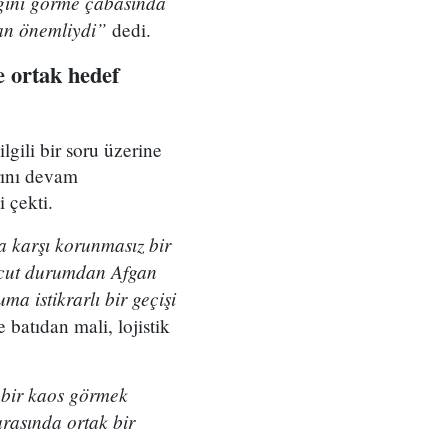
ceğini görme çabasında
an önemliydi”
dedi.
e ortak hedef
gili bir soru üzerine
arını devam
 çekti.
a karşı korunmasız bir
evcut durumdan Afgan
a istikrarlı bir geçişi
batıdan mali, lojistik
 bir kaos görmek
arasında ortak bir