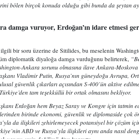
rini bölen birçok konuda olduğu gibi bunda da şeytan ayr
ra damga vuruyor, Erdoğan’ın idare etmesi gere
ilgili bir soru üzerine de Sitilides, bu meselenin Washin
“Be
tüm diplomatik diyaloğa damga vurduğunu belirterek,
shington-Ankara sorunu olmasına ilave Ankara-Moskova
aşkanı Vladimir Putin, Rusya’nın güneydoğu Avrupa, Or
lusal güvenlik çıkarları açısından S-400’ün aktive edilme
ürkiye’den tam teşekküllü bir ortak olmasını bekliyor.
şkanı Erdoğan hem Beyaz Saray ve Kongre için tatmin e
lerinden birinde ekonomi, güvenlik ve diplomaside çok ö
a da ilişkileri zehirlemeyecek potansiyel bir çözüm için
rkiye’nin ABD ve Rusya’yla ilişkileri aynı anda nasıl de