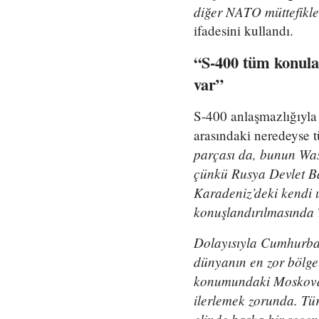
diğer NATO müttefikle
ifadesini kullandı.
“S-400 tüm konula
var”
S-400 anlaşmazlığıyla 
arasındaki neredeyse 
parçası da, bunun Wa
çünkü Rusya Devlet B
Karadeniz’deki kendi u
konuşlandırılmasında T
Dolayısıyla Cumhurba
dünyanın en zor bölge
konumundaki Moskova’yl
ilerlemek zorunda. Tü