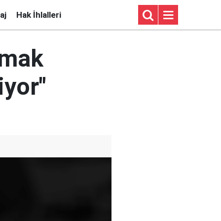
aj
Hak İhlalleri
lamak
iyor"