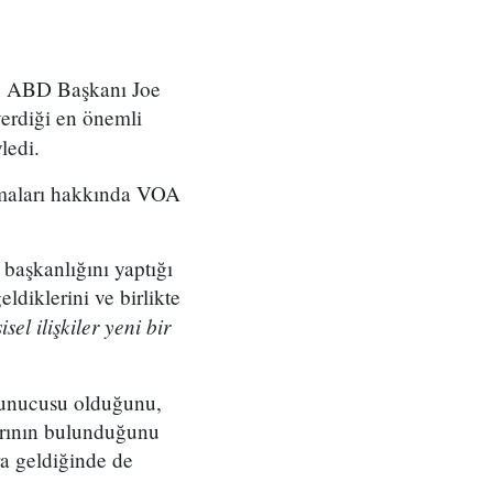
es, ABD Başkanı Joe
erdiği en önemli
ledi.
sımaları hakkında VOA
 başkanlığını yaptığı
ldiklerini ve birlikte
l ilişkiler yeni bir
vunucusu olduğunu,
arının bulunduğunu
ra geldiğinde de