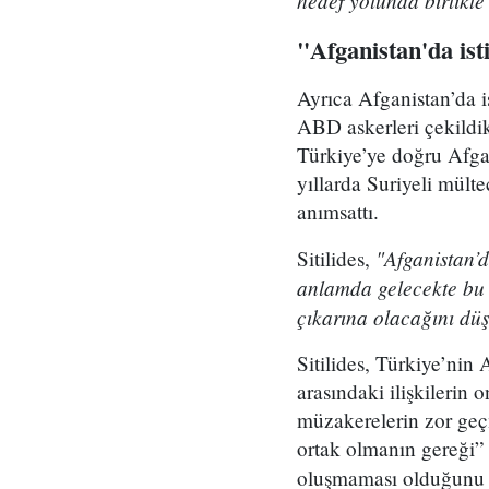
hedef yolunda birlikte
"Afganistan'da ist
Ayrıca Afganistan’da is
ABD askerleri çekildi
Türkiye’ye doğru Afgan
yıllarda Suriyeli mült
anımsattı.
"Afganistan’
Sitilides,
anlamda gelecekte bu 
çıkarına olacağını d
Sitilides, Türkiye’nin
arasındaki ilişkilerin
müzakerelerin zor geç
ortak olmanın gereği” 
oluşmaması olduğunu b