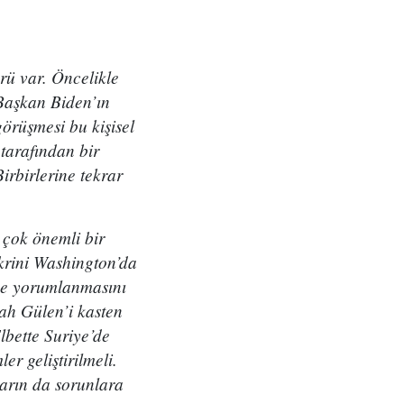
ürü var. Öncelikle
 Başkan Biden’ın
görüşmesi bu kişisel
 tarafından bir
irbirlerine tekrar
 çok önemli bir
krini Washington’da
nce yorumlanmasını
ah Gülen’i kasten
lbette Suriye’de
r geliştirilmeli.
ların da sorunlara