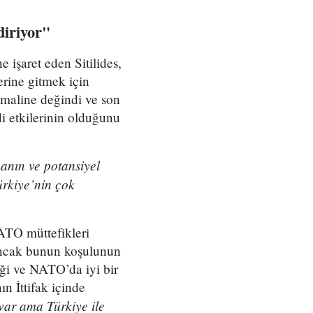
diriyor"
 işaret eden Sitilides,
rine gitmek için
imaline değindi ve son
i etkilerinin olduğunu
anın ve potansiyel
ürkiye’nin çok
NATO müttefikleri
i ancak bunun koşulunun
ği ve NATO’da iyi bir
n İttifak içinde
 var ama Türkiye ile