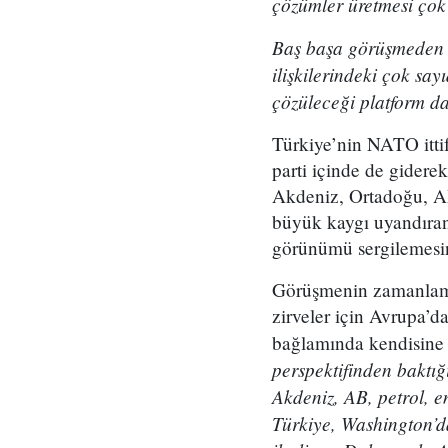
çözümler üretmesi çok 
Baş başa görüşmeden s
ilişkilerindeki çok sa
çözüleceği platform d
Türkiye’nin NATO ittif
parti içinde de gidere
Akdeniz, Ortadoğu, AB
büyük kaygı uyandıran
görünümü sergilemesin
Görüşmenin zamanlamas
zirveler için Avrupa’
bağlamında kendisine 
perspektifinden baktı
Akdeniz, AB, petrol, e
Türkiye, Washington’d