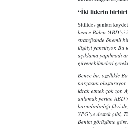
“İki liderin birbi
Sitilides şunları kaydet
bence Biden ‘ABD’yi it
stratejisinde önemli b
ilişkiyi yansıtıyor. B
açıklama yapılmadı ama
güvenebilmeleri gereki
Bence bu, özellikle B
parçasını oluşturuyor
idrak etmek çok zor. 
anlamak yerine ABD’ni
barındırdırdığı fikri 
YPG’ye destek gibi, Tü
Benim görüşüme göre, i