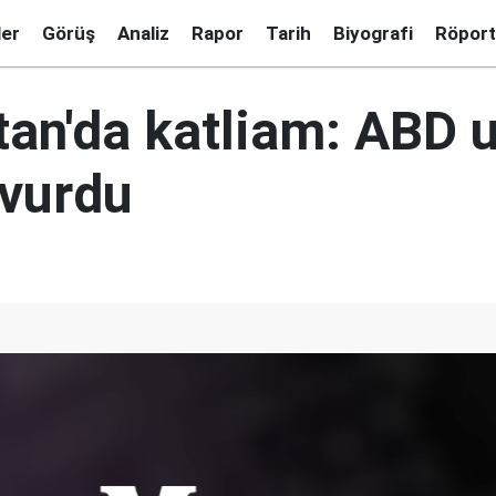
ler
Görüş
Analiz
Rapor
Tarih
Biyografi
Röport
tan'da katliam: ABD u
i vurdu