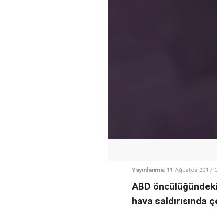
Yayınlanma:
11 Ağustos 2017 
ABD öncülüğündeki 
hava saldırısında ço