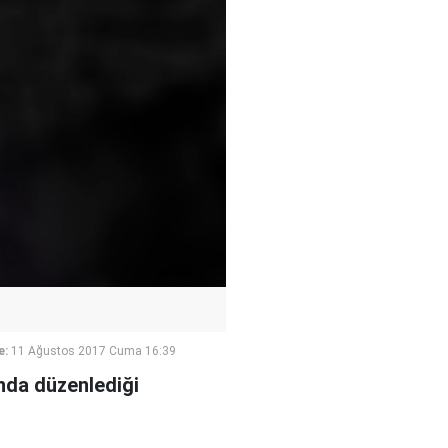
e:
11 Ağustos 2017 Cuma 16:39
nda düzenlediği