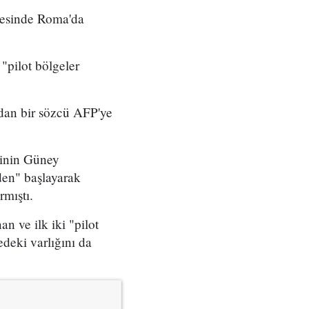
yesinde Roma'da
"pilot bölgeler
dan bir sözcü AFP'ye
erinin Güney
den" başlayarak
mıştı.
 ve ilk iki "pilot
deki varlığını da