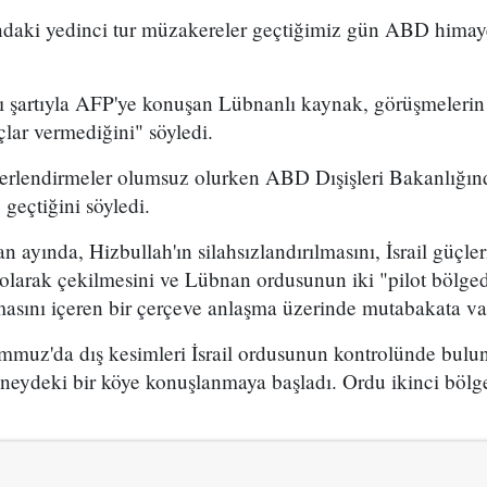
sındaki yedinci tur müzakereler geçtiğimiz gün ABD hima
 şartıyla AFP'ye konuşan Lübnanlı kaynak, görüşmelerin 
lar vermediğini" söyledi.
ğerlendirmeler olumsuz olurken ABD Dışişleri Bakanlığın
 geçtiğini söyledi.
an ayında, Hizbullah'ın silahsızlandırılmasını, İsrail güçl
larak çekilmesini ve Lübnan ordusunun iki "pilot bölge
asını içeren bir çerçeve anlaşma üzerinde mutabakata var
uz'da dış kesimleri İsrail ordusunun kontrolünde bulunan
neydeki bir köye konuşlanmaya başladı. Ordu ikinci bölge