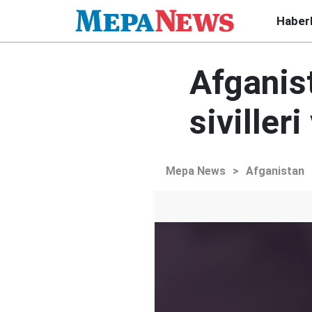
Haber
Afganis
siviller
Mepa News
>
Afganistan