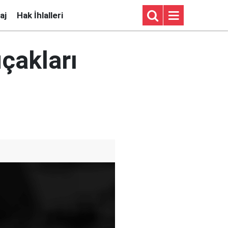
aj
Hak İhlalleri
çakları