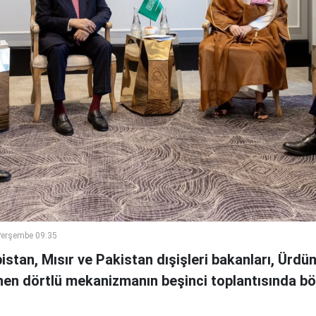
Perşembe 09:35
istan, Mısır ve Pakistan dışişleri bakanları, Ürdü
n dörtlü mekanizmanın beşinci toplantısında böl