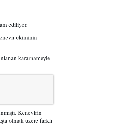
m ediliyor.
kenevir ekiminin
yınlanan kararnameyle
nmıştı. Kenevirin
şta olmak üzere farklı