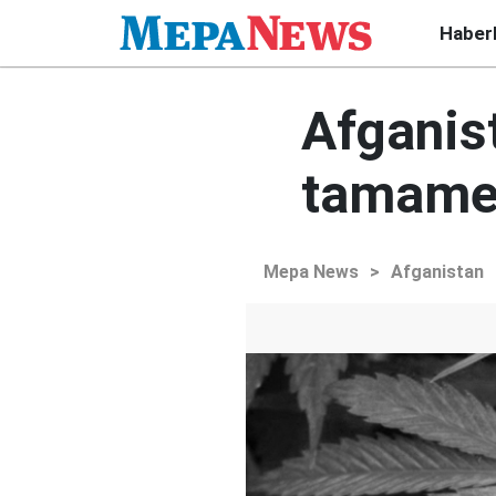
Haber
Afganis
tamamen
Mepa News
>
Afganistan