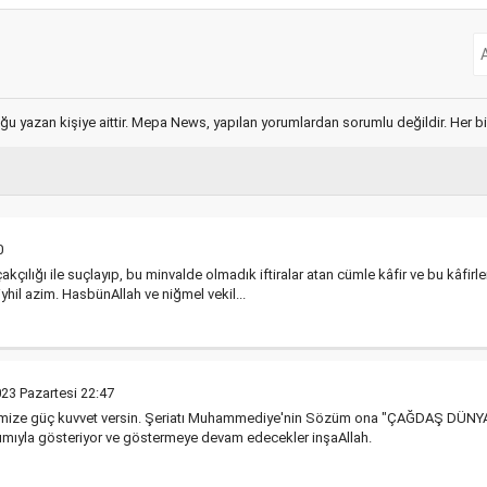
ğu yazan kişiye aittir. Mepa News, yapılan yorumlardan sorumlu değildir. Her bir 
0
çakçılığı ile suçlayıp, bu minvalde olmadık iftiralar atan cümle kâfir ve bu kâfirl
liyhil azim. HasbünAllah ve niğmel vekil...
23 Pazartesi 22:47
rimize güç kuvvet versin. Şeriatı Muhammediye'nin Sözüm ona "ÇAĞDAŞ DÜNYADA
ardımıyla gösteriyor ve göstermeye devam edecekler inşaAllah.