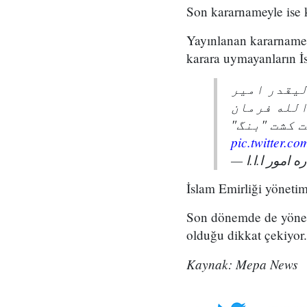
Son kararnameyle ise 
Yayınlanan kararnamed
karara uymayanların İsl
ليقدر امير
لله فرمان
ت کشت "بنگ
pic.twitter.
İslam Emirliği yöneti
Son dönemde de yöneti
olduğu dikkat çekiyor.
Kaynak: Mepa News