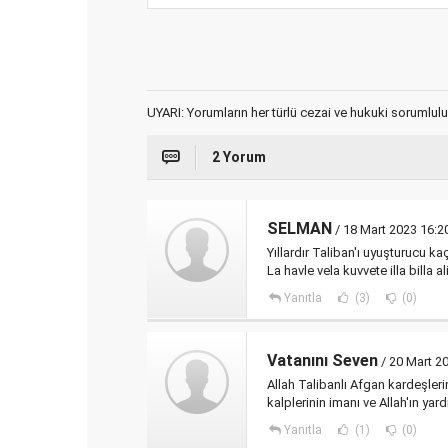
UYARI: Yorumların her türlü cezai ve hukuki sorumlulu
2 Yorum
SELMAN
/ 18 Mart 2023 16:2
Yıllardır Taliban'ı uyuşturucu ka
La havle vela kuvvete illa billa a
Yanıtla
(3)
(0)
Vatanını Seven
/ 20 Mart 20
Allah Talibanlı Afgan kardeşle
kalplerinin imanı ve Allah'ın y
Yanıtla
(1)
(0)