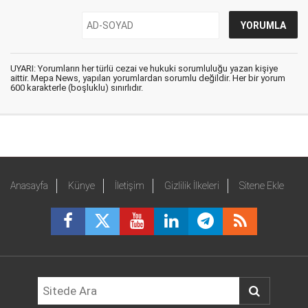
UYARI: Yorumların her türlü cezai ve hukuki sorumluluğu yazan kişiye
aittir. Mepa News, yapılan yorumlardan sorumlu değildir. Her bir yorum
600 karakterle (boşluklu) sınırlıdır.
Anasayfa
Künye
İletişim
Gizlilik İlkeleri
Sitene Ekle