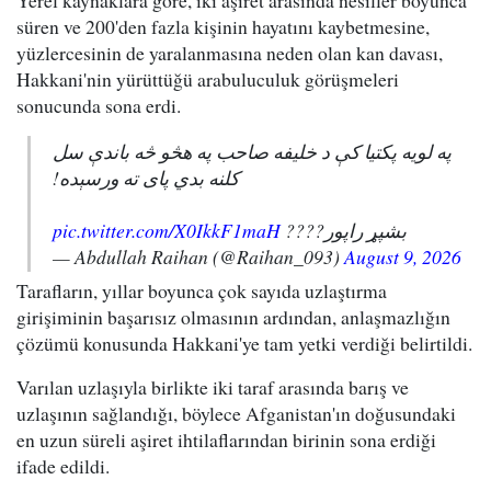
Yerel kaynaklara göre, iki aşiret arasında nesiller boyunca
süren ve 200'den fazla kişinin hayatını kaybetmesine,
yüzlercesinin de yaralanmasına neden olan kan davası,
Hakkani'nin yürüttüğü arabuluculuk görüşmeleri
sonucunda sona erdi.
په لویه پکتیا کې د خلیفه صاحب په هڅو څه باندې سل
کلنه بدي پای ته ورسېده!
pic.twitter.com/X0IkkF1maH
بشپړ راپور????
— Abdullah Raihan (@Raihan_093)
August 9, 2026
Tarafların, yıllar boyunca çok sayıda uzlaştırma
girişiminin başarısız olmasının ardından, anlaşmazlığın
çözümü konusunda Hakkani'ye tam yetki verdiği belirtildi.
Varılan uzlaşıyla birlikte iki taraf arasında barış ve
uzlaşının sağlandığı, böylece Afganistan'ın doğusundaki
en uzun süreli aşiret ihtilaflarından birinin sona erdiği
ifade edildi.