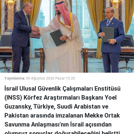
Yayınlanma:
09 Ağustos 2026 Pazar 15:20
İsrail Ulusal Güvenlik Çalışmaları Enstitüsü
(INSS) Körfez Araştırmaları Başkanı Yoel
Guzansky, Türkiye, Suudi Arabistan ve
Pakistan arasında imzalanan Mekke Ortak
Savunma Anlaşması'nın İsrail açısından
olumsuz sonuçlar doğurabileceğini belirtti.