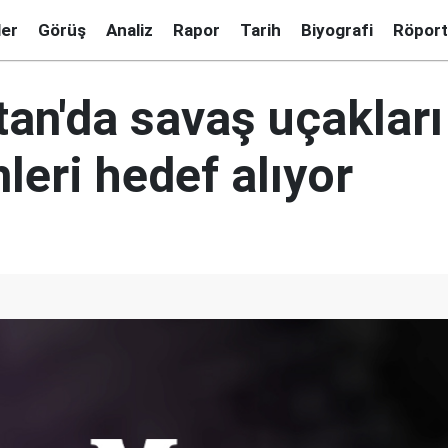
ler
Görüş
Analiz
Rapor
Tarih
Biyografi
Röport
an'da savaş uçakları 
leri hedef alıyor