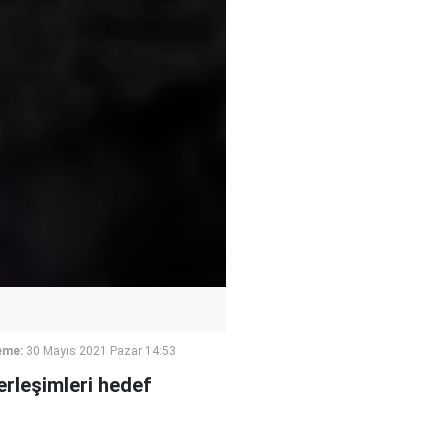
eme:
30 Mayıs 2021 Pazar 14:53
yerleşimleri hedef