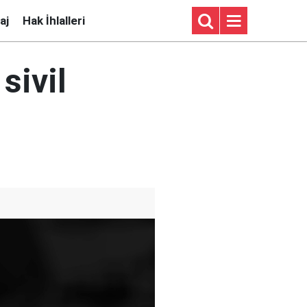
aj
Hak İhlalleri
sivil