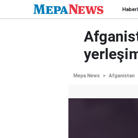
Haber
Afganist
yerleşim
Mepa News
>
Afganistan