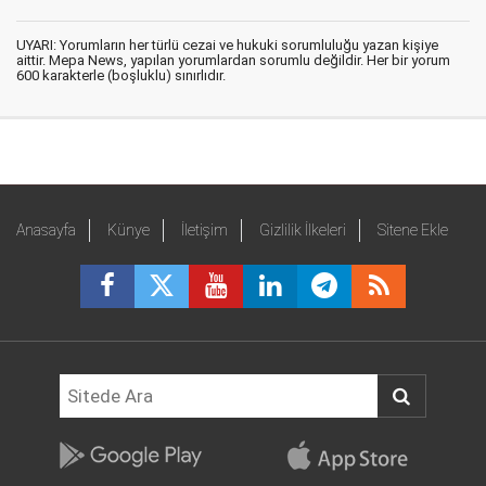
UYARI: Yorumların her türlü cezai ve hukuki sorumluluğu yazan kişiye
aittir. Mepa News, yapılan yorumlardan sorumlu değildir. Her bir yorum
600 karakterle (boşluklu) sınırlıdır.
Anasayfa
Künye
İletişim
Gizlilik İlkeleri
Sitene Ekle