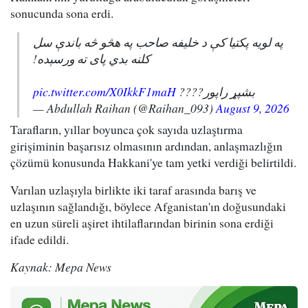
sonucunda sona erdi.
په لویه پکتیا کې د خلیفه صاحب په هڅو څه باندې سل
کلنه بدي پای ته ورسېده!
pic.twitter.com/X0IkkF1maH
بشپړ راپور????
— Abdullah Raihan (@Raihan_093)
August 9, 2026
Tarafların, yıllar boyunca çok sayıda uzlaştırma
girişiminin başarısız olmasının ardından, anlaşmazlığın
çözümü konusunda Hakkani'ye tam yetki verdiği belirtildi.
Varılan uzlaşıyla birlikte iki taraf arasında barış ve
uzlaşının sağlandığı, böylece Afganistan'ın doğusundaki
en uzun süreli aşiret ihtilaflarından birinin sona erdiği
ifade edildi.
Kaynak: Mepa News