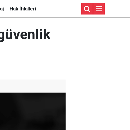
aj
Hak İhlalleri
güvenlik