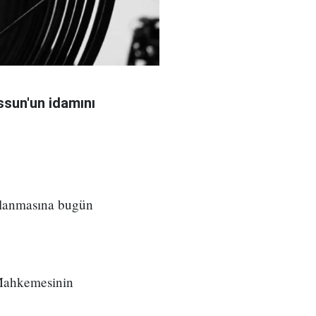
sun'un idamını
ılanmasına bugün
 Mahkemesinin