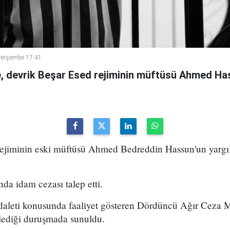
Perşembe 17:41
 devrik Beşar Esed rejiminin müftüsü Ahmed Has
 rejiminin eski müftüsü Ahmed Bedreddin Hassun'un yarg
da idam cezası talep etti.
daleti konusunda faaliyet gösteren Dördüncü Ağır Ceza
ediği duruşmada sunuldu.