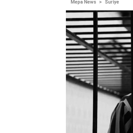
Mepa News
>
Suriye