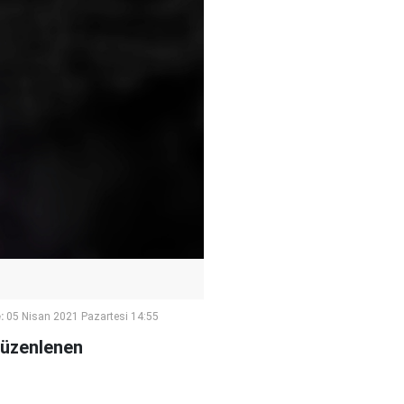
:
05 Nisan 2021 Pazartesi 14:55
 düzenlenen