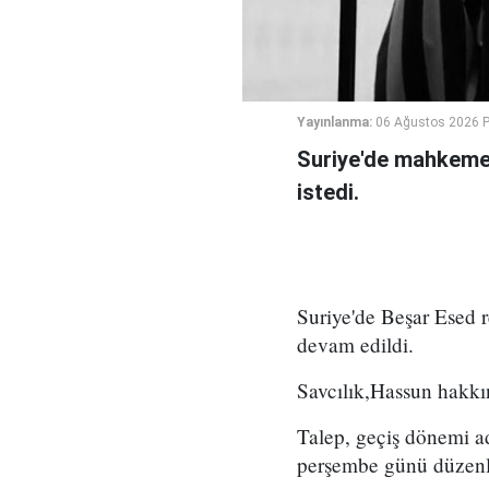
Yayınlanma:
06 Ağustos 2026 
Suriye'de mahkeme,
istedi.
Suriye'de Beşar Esed
devam edildi.
Savcılık,Hassun hakkın
Talep, geçiş dönemi a
perşembe günü düzenl