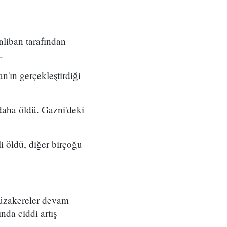
aliban tarafından
.
n'ın gerçekleştirdiği
 daha öldü. Gazni'deki
i öldü, diğer birçoğu
müzakereler devam
nda ciddi artış