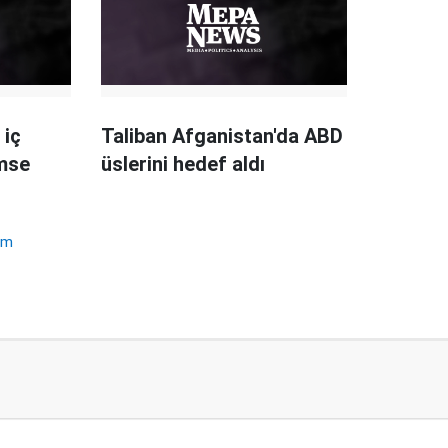
 iç
Taliban Afganistan'da ABD
imse
üslerini hedef aldı
um