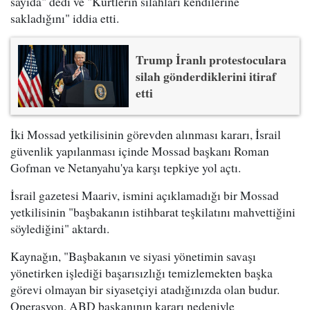
sayıda" dedi ve "Kürtlerin silahları kendilerine
sakladığını" iddia etti.
Trump İranlı protestoculara
silah gönderdiklerini itiraf
etti
İki Mossad yetkilisinin görevden alınması kararı, İsrail
güvenlik yapılanması içinde Mossad başkanı Roman
Gofman ve Netanyahu'ya karşı tepkiye yol açtı.
İsrail gazetesi Maariv, ismini açıklamadığı bir Mossad
yetkilisinin "başbakanın istihbarat teşkilatını mahvettiğini
söylediğini" aktardı.
Kaynağın, "Başbakanın ve siyasi yönetimin savaşı
yönetirken işlediği başarısızlığı temizlemekten başka
görevi olmayan bir siyasetçiyi atadığınızda olan budur.
Operasyon, ABD başkanının kararı nedeniyle