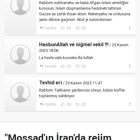
Rabbim subhanehu ve teala Afgan İslam emirliğini
korusun, İslam düşmanlarına hezimeti tattirsin.
Gazze ye zafer ihsan etsin. Netenyahu ve ordusuna
yerin dibine geçirsin. Abd yi süründürsün.
Yanıtla
(5)
(0)
HasbunAllah ve niğmel vekil !!!
/ 25 Kasım
2025 18:06
La havle vela kuvvete illa billah
Yanıtla
(5)
(0)
Tevhid eri
/ 25 Kasım 2025 11:47
Rabbim Talibanın yardımcısı olsun, bütün küffar
toplanmış saldırıyor.
Yanıtla
(5)
(0)
"Mossad'ın İran'da rejim