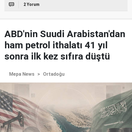
2 Yorum
ABD'nin Suudi Arabistan'dan
ham petrol ithalatı 41 yıl
sonra ilk kez sıfıra düştü
Mepa News
>
Ortadoğu