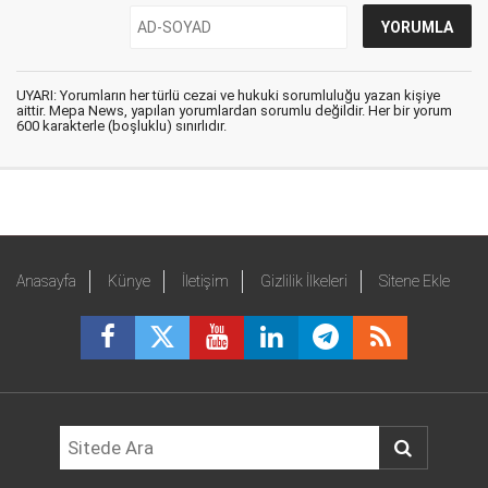
UYARI: Yorumların her türlü cezai ve hukuki sorumluluğu yazan kişiye
aittir. Mepa News, yapılan yorumlardan sorumlu değildir. Her bir yorum
600 karakterle (boşluklu) sınırlıdır.
Anasayfa
Künye
İletişim
Gizlilik İlkeleri
Sitene Ekle