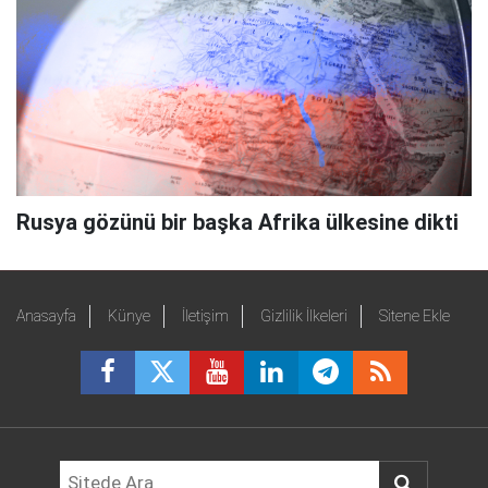
Rusya gözünü bir başka Afrika ülkesine dikti
Anasayfa
Künye
İletişim
Gizlilik İlkeleri
Sitene Ekle