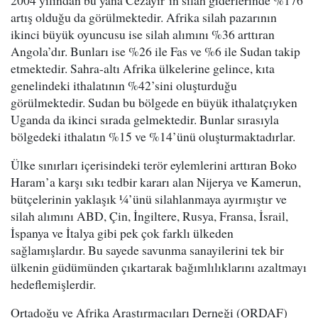
2004 yılından bu yana Cezayir’in silah giderlerinde %176
artış olduğu da görülmektedir. Afrika silah pazarının
ikinci büyük oyuncusu ise silah alımını %36 arttıran
Angola’dır. Bunları ise %26 ile Fas ve %6 ile Sudan takip
etmektedir. Sahra-altı Afrika ülkelerine gelince, kıta
genelindeki ithalatının %42’sini oluşturduğu
görülmektedir. Sudan bu bölgede en büyük ithalatçıyken
Uganda da ikinci sırada gelmektedir. Bunlar sırasıyla
bölgedeki ithalatın %15 ve %14’ünü oluşturmaktadırlar.
Ülke sınırları içerisindeki terör eylemlerini arttıran Boko
Haram’a karşı sıkı tedbir kararı alan Nijerya ve Kamerun,
bütçelerinin yaklaşık 1⁄4’ünü silahlanmaya ayırmıştır ve
silah alımını ABD, Çin, İngiltere, Rusya, Fransa, İsrail,
İspanya ve İtalya gibi pek çok farklı ülkeden
sağlamışlardır. Bu sayede savunma sanayilerini tek bir
ülkenin güdümünden çıkartarak bağımlılıklarını azaltmayı
hedeflemişlerdir.
Ortadoğu ve Afrika Araştırmacıları Derneği (ORDAF)