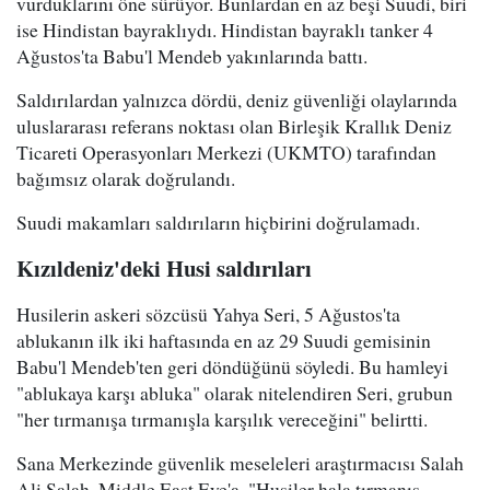
vurduklarını öne sürüyor. Bunlardan en az beşi Suudi, biri
ise Hindistan bayraklıydı. Hindistan bayraklı tanker 4
Ağustos'ta Babu'l Mendeb yakınlarında battı.
Saldırılardan yalnızca dördü, deniz güvenliği olaylarında
uluslararası referans noktası olan Birleşik Krallık Deniz
Ticareti Operasyonları Merkezi (UKMTO) tarafından
bağımsız olarak doğrulandı.
Suudi makamları saldırıların hiçbirini doğrulamadı.
Kızıldeniz'deki Husi saldırıları
Husilerin askeri sözcüsü Yahya Seri, 5 Ağustos'ta
ablukanın ilk iki haftasında en az 29 Suudi gemisinin
Babu'l Mendeb'ten geri döndüğünü söyledi. Bu hamleyi
"ablukaya karşı abluka" olarak nitelendiren Seri, grubun
"her tırmanışa tırmanışla karşılık vereceğini" belirtti.
Sana Merkezinde güvenlik meseleleri araştırmacısı Salah
Ali Salah, Middle East Eye'a, "Husiler hala tırmanış