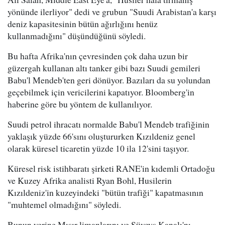
yönünde ilerliyor" dedi ve grubun "Suudi Arabistan'a karşı
deniz kapasitesinin bütün ağırlığını henüz
kullanmadığını" düşündüğünü söyledi.
Bu hafta Afrika'nın çevresinden çok daha uzun bir
güzergah kullanan altı tanker gibi bazı Suudi gemileri
Babu'l Mendeb'ten geri dönüyor. Bazıları da su yolundan
geçebilmek için vericilerini kapatıyor. Bloomberg'in
haberine göre bu yöntem de kullanılıyor.
Suudi petrol ihracatı normalde Babu'l Mendeb trafiğinin
yaklaşık yüzde 66'sını oluştururken Kızıldeniz genel
olarak küresel ticaretin yüzde 10 ila 12'sini taşıyor.
Küresel risk istihbaratı şirketi RANE'in kıdemli Ortadoğu
ve Kuzey Afrika analisti Ryan Bohl, Husilerin
Kızıldeniz'in kuzeyindeki "bütün trafiği" kapatmasının
"muhtemel olmadığını" söyledi.
Bunun yerine Mısır limanlarını ve Süveyş Kanalı'nı