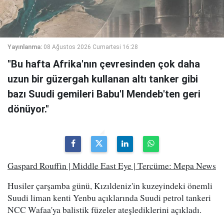
Yayınlanma:
08 Ağustos 2026 Cumartesi 16:28
"Bu hafta Afrika'nın çevresinden çok daha
uzun bir güzergah kullanan altı tanker gibi
bazı Suudi gemileri Babu'l Mendeb'ten geri
dönüyor."
Gaspard Rouffin | Middle East Eye | Tercüme: Mepa News
Husiler çarşamba günü, Kızıldeniz'in kuzeyindeki önemli
Suudi liman kenti Yenbu açıklarında Suudi petrol tankeri
NCC Wafaa'ya balistik füzeler ateşlediklerini açıkladı.