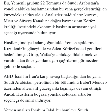
Bu, Yemenli grubun 22 Temmuz'da Suudi Arabistan'a
yönelik abluka başlatmasından bu yana gerçekleştirdiği en
kuzeydeki saldırı oldu. Analistler, saldırıların kuzeye,
Mısır ve Süveyş Kanalı'na doğru kaymasının Körfez
krallığı üzerindeki ekonomik baskının artmasına yol
açacağı uyarısında bulunuyor.
Husiler şimdiye kadar çoğunlukla Yemen açıklarında,
Kızıldeniz'in güneyinde ve Aden Körfezi'ndeki gemileri
hedef almıştı. Grup, Wafaa'yı ablukayı ihlal etmek ve
vurulmadan önce yapılan uyarı çağrılarını görmezden
gelmekle suçladı.
ABD-İsrail'in İran'a karşı savaşı başladığından bu yana
Suudi Arabistan, petrolünün bir bölümünü Babu'l Mendeb
üzerinden alternatif güzergahla taşımaya devam etmişti.
Ancak Husilerin boğaza yönelik ablukası artık bu
seçeneği de sınırlandırıyor.
Yemen analisti Ibrahim Jalal, bu hamleyi, Suudi