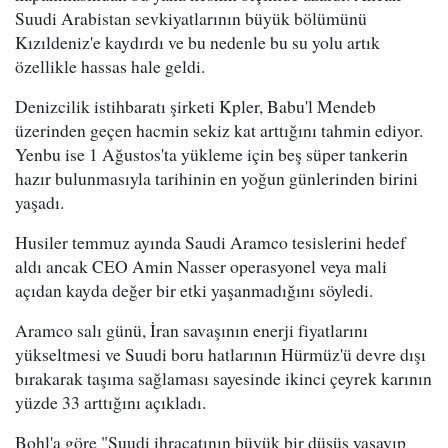
Suudi Arabistan sevkiyatlarının büyük bölümünü
Kızıldeniz'e kaydırdı ve bu nedenle bu su yolu artık
özellikle hassas hale geldi.
Denizcilik istihbaratı şirketi Kpler, Babu'l Mendeb
üzerinden geçen hacmin sekiz kat arttığını tahmin ediyor.
Yenbu ise 1 Ağustos'ta yükleme için beş süper tankerin
hazır bulunmasıyla tarihinin en yoğun günlerinden birini
yaşadı.
Husiler temmuz ayında Saudi Aramco tesislerini hedef
aldı ancak CEO Amin Nasser operasyonel veya mali
açıdan kayda değer bir etki yaşanmadığını söyledi.
Aramco salı günü, İran savaşının enerji fiyatlarını
yükseltmesi ve Suudi boru hatlarının Hürmüz'ü devre dışı
bırakarak taşıma sağlaması sayesinde ikinci çeyrek karının
yüzde 33 arttığını açıkladı.
Bohl'a göre "Suudi ihracatının büyük bir düşüş yaşayıp