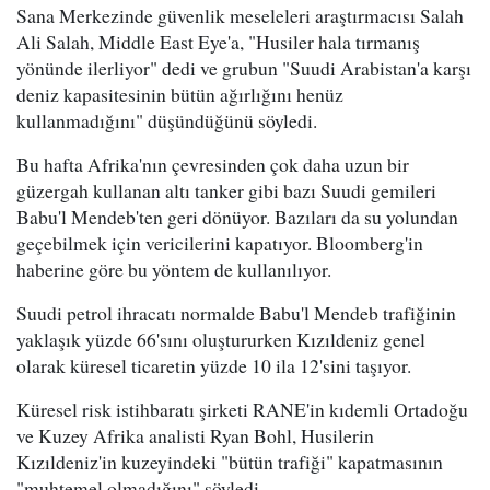
Sana Merkezinde güvenlik meseleleri araştırmacısı Salah
Ali Salah, Middle East Eye'a, "Husiler hala tırmanış
yönünde ilerliyor" dedi ve grubun "Suudi Arabistan'a karşı
deniz kapasitesinin bütün ağırlığını henüz
kullanmadığını" düşündüğünü söyledi.
Bu hafta Afrika'nın çevresinden çok daha uzun bir
güzergah kullanan altı tanker gibi bazı Suudi gemileri
Babu'l Mendeb'ten geri dönüyor. Bazıları da su yolundan
geçebilmek için vericilerini kapatıyor. Bloomberg'in
haberine göre bu yöntem de kullanılıyor.
Suudi petrol ihracatı normalde Babu'l Mendeb trafiğinin
yaklaşık yüzde 66'sını oluştururken Kızıldeniz genel
olarak küresel ticaretin yüzde 10 ila 12'sini taşıyor.
Küresel risk istihbaratı şirketi RANE'in kıdemli Ortadoğu
ve Kuzey Afrika analisti Ryan Bohl, Husilerin
Kızıldeniz'in kuzeyindeki "bütün trafiği" kapatmasının
"muhtemel olmadığını" söyledi.