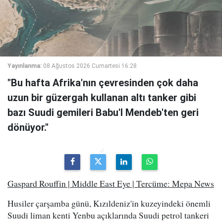
Yayınlanma:
08 Ağustos 2026 Cumartesi 16:28
"Bu hafta Afrika'nın çevresinden çok daha
uzun bir güzergah kullanan altı tanker gibi
bazı Suudi gemileri Babu'l Mendeb'ten geri
dönüyor."
Gaspard Rouffin | Middle East Eye | Tercüme: Mepa News
Husiler çarşamba günü, Kızıldeniz'in kuzeyindeki önemli
Suudi liman kenti Yenbu açıklarında Suudi petrol tankeri