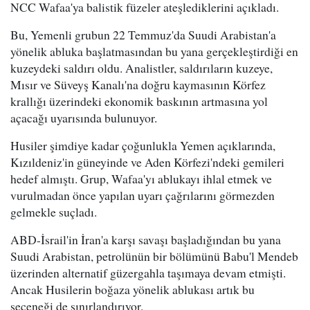
NCC Wafaa'ya balistik füzeler ateşlediklerini açıkladı.
Bu, Yemenli grubun 22 Temmuz'da Suudi Arabistan'a
yönelik abluka başlatmasından bu yana gerçekleştirdiği en
kuzeydeki saldırı oldu. Analistler, saldırıların kuzeye,
Mısır ve Süveyş Kanalı'na doğru kaymasının Körfez
krallığı üzerindeki ekonomik baskının artmasına yol
açacağı uyarısında bulunuyor.
Husiler şimdiye kadar çoğunlukla Yemen açıklarında,
Kızıldeniz'in güneyinde ve Aden Körfezi'ndeki gemileri
hedef almıştı. Grup, Wafaa'yı ablukayı ihlal etmek ve
vurulmadan önce yapılan uyarı çağrılarını görmezden
gelmekle suçladı.
ABD-İsrail'in İran'a karşı savaşı başladığından bu yana
Suudi Arabistan, petrolünün bir bölümünü Babu'l Mendeb
üzerinden alternatif güzergahla taşımaya devam etmişti.
Ancak Husilerin boğaza yönelik ablukası artık bu
seçeneği de sınırlandırıyor.