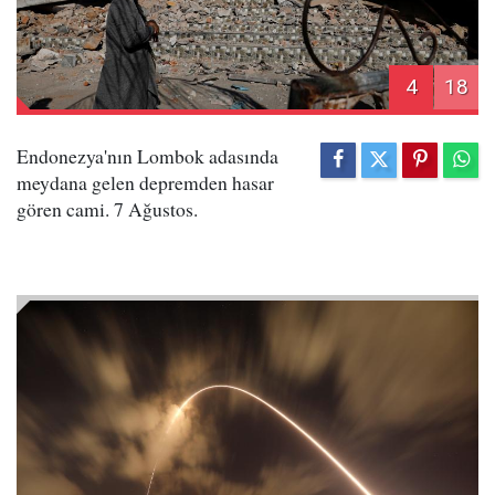
4
18
Endonezya'nın Lombok adasında
meydana gelen depremden hasar
gören cami. 7 Ağustos.