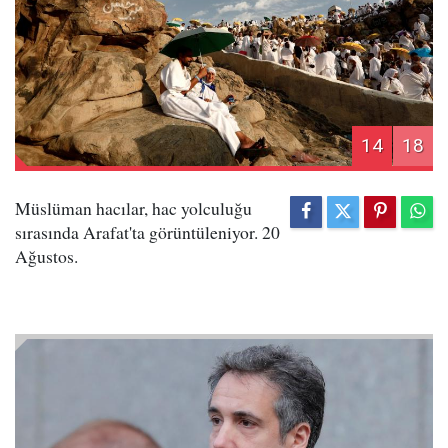
14
18
Müslüman hacılar, hac yolculuğu
sırasında Arafat'ta görüntüleniyor. 20
Ağustos.