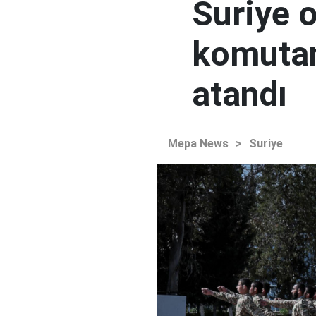
Suriye 
komutan
atandı
Mepa News
>
Suriye