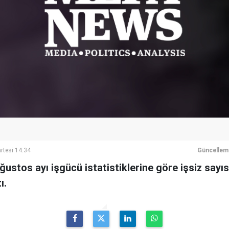
rtesi 14:34
Güncellem
ğustos ayı işgücü istatistiklerine göre işsiz sayıs
ı.