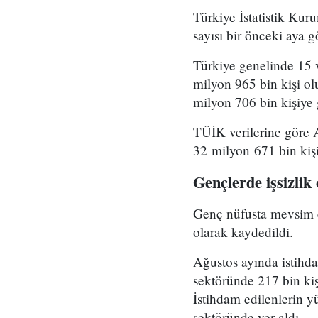
Türkiye İstatistik Kur
sayısı bir önceki aya gö
Türkiye genelinde 15 v
milyon 965 bin kişi ol
milyon 706 bin kişiye g
TÜİK verilerine göre A
32 milyon 671 bin kişi
Gençlerde işsizlik
Genç nüfusta mevsim et
olarak kaydedildi.
Ağustos ayında istihda
sektöründe 217 bin kiş
İstihdam edilenlerin yü
sektöründe yer aldı.