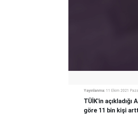
Yayınlanma:
11 Ekim 2021 Paza
TÜİK'in açıkladığı A
göre 11 bin kişi artt