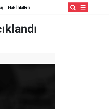
aj
Hak İhlalleri
çıklandı