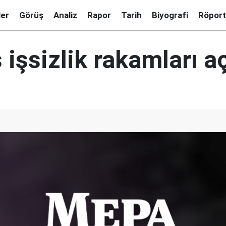
ler
Görüş
Analiz
Rapor
Tarih
Biyografi
Röport
işsizlik rakamları a