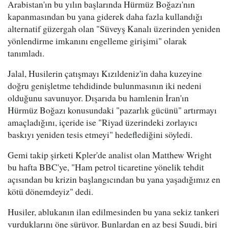
Arabistan'ın bu yılın başlarında Hürmüz Boğazı'nın
kapanmasından bu yana giderek daha fazla kullandığı
alternatif güzergah olan "Süveyş Kanalı üzerinden yeniden
yönlendirme imkanını engelleme girişimi" olarak
tanımladı.
Jalal, Husilerin çatışmayı Kızıldeniz'in daha kuzeyine
doğru genişletme tehdidinde bulunmasının iki nedeni
olduğunu savunuyor. Dışarıda bu hamlenin İran'ın
Hürmüz Boğazı konusundaki "pazarlık gücünü" artırmayı
amaçladığını, içeride ise "Riyad üzerindeki zorlayıcı
baskıyı yeniden tesis etmeyi" hedeflediğini söyledi.
Gemi takip şirketi Kpler'de analist olan Matthew Wright
bu hafta BBC'ye, "Ham petrol ticaretine yönelik tehdit
açısından bu krizin başlangıcından bu yana yaşadığımız en
kötü dönemdeyiz" dedi.
Husiler, ablukanın ilan edilmesinden bu yana sekiz tankeri
vurduklarını öne sürüyor. Bunlardan en az beşi Suudi, biri