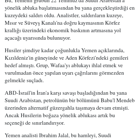
Bu, Yemenli grubun 22 Temmuz'da Suudi Arabistan'a
yönelik abluka başlatmasından bu yana gerçekleştirdiği en
kuzeydeki saldırı oldu. Analistler, saldırıların kuzeye,
Mısır ve Süveyş Kanalı'na doğru kaymasının Körfez
krallığı üzerindeki ekonomik baskının artmasına yol
açacağı uyarısında bulunuyor.
Husiler şimdiye kadar çoğunlukla Yemen açıklarında,
Kızıldeniz'in güneyinde ve Aden Körfezi'ndeki gemileri
hedef almıştı. Grup, Wafaa'yı ablukayı ihlal etmek ve
vurulmadan önce yapılan uyarı çağrılarını görmezden
gelmekle suçladı.
ABD-İsrail'in İran'a karşı savaşı başladığından bu yana
Suudi Arabistan, petrolünün bir bölümünü Babu'l Mendeb
üzerinden alternatif güzergahla taşımaya devam etmişti.
Ancak Husilerin boğaza yönelik ablukası artık bu
seçeneği de sınırlandırıyor.
Yemen analisti Ibrahim Jalal, bu hamleyi, Suudi