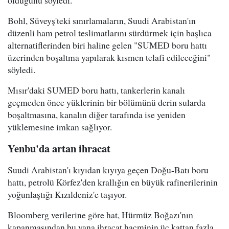
olduğunu söyledi.
Bohl, Süveyş'teki sınırlamaların, Suudi Arabistan'ın
düzenli ham petrol teslimatlarını sürdürmek için başlıca
alternatiflerinden biri haline gelen "SUMED boru hattı
üzerinden boşaltma yapılarak kısmen telafi edileceğini"
söyledi.
Mısır'daki SUMED boru hattı, tankerlerin kanalı
geçmeden önce yüklerinin bir bölümünü derin sularda
boşaltmasına, kanalın diğer tarafında ise yeniden
yüklemesine imkan sağlıyor.
Yenbu'da artan ihracat
Suudi Arabistan'ı kıyıdan kıyıya geçen Doğu-Batı boru
hattı, petrolü Körfez'den krallığın en büyük rafinerilerinin
yoğunlaştığı Kızıldeniz'e taşıyor.
Bloomberg verilerine göre hat, Hürmüz Boğazı'nın
kapanmasından bu yana ihracat hacminin üç kattan fazla