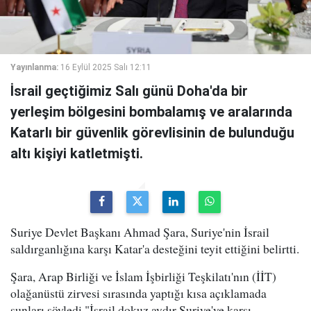
Yayınlanma:
16 Eylül 2025 Salı 12:11
İsrail geçtiğimiz Salı günü Doha'da bir
yerleşim bölgesini bombalamış ve aralarında
Katarlı bir güvenlik görevlisinin de bulunduğu
altı kişiyi katletmişti.
Suriye Devlet Başkanı Ahmad Şara, Suriye'nin İsrail
saldırganlığına karşı Katar'a desteğini teyit ettiğini belirtti.
Şara, Arap Birliği ve İslam İşbirliği Teşkilatı'nın (İİT)
olağanüstü zirvesi sırasında yaptığı kısa açıklamada
şunları söyledi "İsrail dokuz aydır Suriye'ye karşı