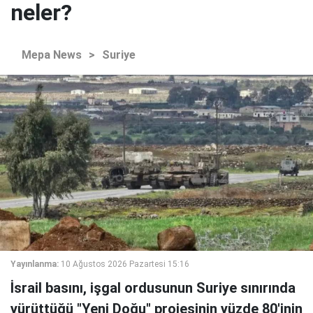
neler?
Mepa News
>
Suriye
Yayınlanma:
10 Ağustos 2026 Pazartesi 15:16
İsrail basını, işgal ordusunun Suriye sınırında
yürüttüğü "Yeni Doğu" projesinin yüzde 80'inin