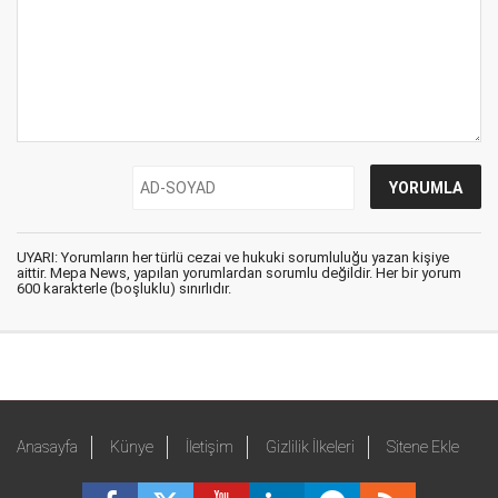
UYARI: Yorumların her türlü cezai ve hukuki sorumluluğu yazan kişiye
aittir. Mepa News, yapılan yorumlardan sorumlu değildir. Her bir yorum
600 karakterle (boşluklu) sınırlıdır.
Anasayfa
Künye
İletişim
Gizlilik İlkeleri
Sitene Ekle