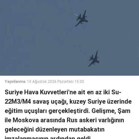
Yayınlanma:
10 Ağustos 2026 Pazartesi 15:05
Suriye Hava Kuvvetleri'ne ait en az iki Su-
22M3/M4 savaş uçağı, kuzey Suriye üzerinde
eğitim uçuşları gerçekleştirdi. Gelişme, Şam
ile Moskova arasında Rus askeri varlığının
geleceğini düzenleyen mutabakatın
imzalanmasının ardından geldi.