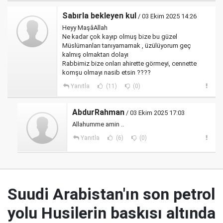
Sabırla bekleyen kul
/ 03 Ekim 2025 14:26
Heyy MaşâAllah
Ne kadar çok kayıp olmuş bize bu güzel
Müslümanları tanıyamamak , üzülüyorum geç
kalmış olmaktan dolayı
Rabbimiz bize onları ahirette görmeyi, cennette
komşu olmayı nasib etsin ????
Yanıtla
(11)
(0)
AbdurRahman
/ 03 Ekim 2025 17:03
Allahumme amin ..
Yanıtla
(6)
(0)
Suudi Arabistan'ın son petrol
yolu Husilerin baskısı altında