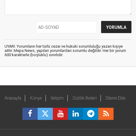
UYARI: Yorumların her türlü cezai ve hukuki sorumluluğu yazan kişiye
aittir. Mepa News, yapılan yorumlardan sorumlu değildir. Her bir yorum
600 karakterle (boşluklu) sınırlıdır.
Anasayfa
Künye
İletişim
Gizlilik İlkeleri
Sitene Ekle