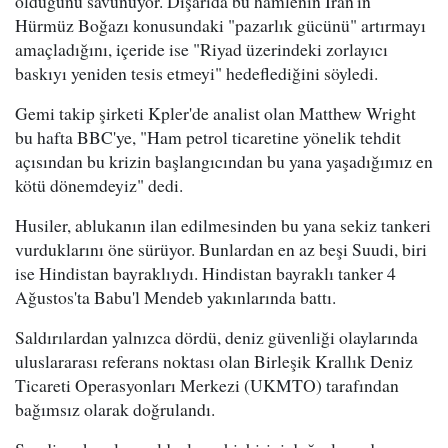
olduğunu savunuyor. Dışarıda bu hamlenin İran'ın
Hürmüz Boğazı konusundaki "pazarlık gücünü" artırmayı
amaçladığını, içeride ise "Riyad üzerindeki zorlayıcı
baskıyı yeniden tesis etmeyi" hedeflediğini söyledi.
Gemi takip şirketi Kpler'de analist olan Matthew Wright
bu hafta BBC'ye, "Ham petrol ticaretine yönelik tehdit
açısından bu krizin başlangıcından bu yana yaşadığımız en
kötü dönemdeyiz" dedi.
Husiler, ablukanın ilan edilmesinden bu yana sekiz tankeri
vurduklarını öne sürüyor. Bunlardan en az beşi Suudi, biri
ise Hindistan bayraklıydı. Hindistan bayraklı tanker 4
Ağustos'ta Babu'l Mendeb yakınlarında battı.
Saldırılardan yalnızca dördü, deniz güvenliği olaylarında
uluslararası referans noktası olan Birleşik Krallık Deniz
Ticareti Operasyonları Merkezi (UKMTO) tarafından
bağımsız olarak doğrulandı.