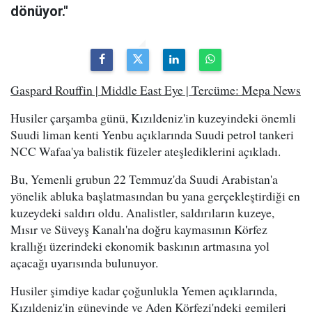
dönüyor."
Gaspard Rouffin | Middle East Eye | Tercüme: Mepa News
Husiler çarşamba günü, Kızıldeniz'in kuzeyindeki önemli
Suudi liman kenti Yenbu açıklarında Suudi petrol tankeri
NCC Wafaa'ya balistik füzeler ateşlediklerini açıkladı.
Bu, Yemenli grubun 22 Temmuz'da Suudi Arabistan'a
yönelik abluka başlatmasından bu yana gerçekleştirdiği en
kuzeydeki saldırı oldu. Analistler, saldırıların kuzeye,
Mısır ve Süveyş Kanalı'na doğru kaymasının Körfez
krallığı üzerindeki ekonomik baskının artmasına yol
açacağı uyarısında bulunuyor.
Husiler şimdiye kadar çoğunlukla Yemen açıklarında,
Kızıldeniz'in güneyinde ve Aden Körfezi'ndeki gemileri