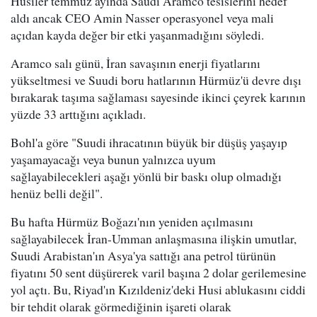
Husiler temmuz ayında Saudi Aramco tesislerini hedef
aldı ancak CEO Amin Nasser operasyonel veya mali
açıdan kayda değer bir etki yaşanmadığını söyledi.
Aramco salı günü, İran savaşının enerji fiyatlarını
yükseltmesi ve Suudi boru hatlarının Hürmüz'ü devre dışı
bırakarak taşıma sağlaması sayesinde ikinci çeyrek karının
yüzde 33 arttığını açıkladı.
Bohl'a göre "Suudi ihracatının büyük bir düşüş yaşayıp
yaşamayacağı veya bunun yalnızca uyum
sağlayabilecekleri aşağı yönlü bir baskı olup olmadığı
henüz belli değil".
Bu hafta Hürmüz Boğazı'nın yeniden açılmasını
sağlayabilecek İran-Umman anlaşmasına ilişkin umutlar,
Suudi Arabistan'ın Asya'ya sattığı ana petrol türünün
fiyatını 50 sent düşürerek varil başına 2 dolar gerilemesine
yol açtı. Bu, Riyad'ın Kızıldeniz'deki Husi ablukasını ciddi
bir tehdit olarak görmediğinin işareti olarak