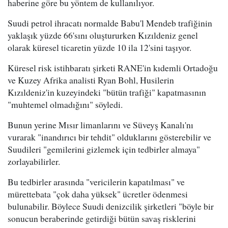
haberine göre bu yöntem de kullanılıyor.
Suudi petrol ihracatı normalde Babu'l Mendeb trafiğinin
yaklaşık yüzde 66'sını oluştururken Kızıldeniz genel
olarak küresel ticaretin yüzde 10 ila 12'sini taşıyor.
Küresel risk istihbaratı şirketi RANE'in kıdemli Ortadoğu
ve Kuzey Afrika analisti Ryan Bohl, Husilerin
Kızıldeniz'in kuzeyindeki "bütün trafiği" kapatmasının
"muhtemel olmadığını" söyledi.
Bunun yerine Mısır limanlarını ve Süveyş Kanalı'nı
vurarak "inandırıcı bir tehdit" olduklarını gösterebilir ve
Suudileri "gemilerini gizlemek için tedbirler almaya"
zorlayabilirler.
Bu tedbirler arasında "vericilerin kapatılması" ve
mürettebata "çok daha yüksek" ücretler ödenmesi
bulunabilir. Böylece Suudi denizcilik şirketleri "böyle bir
sonucun beraberinde getirdiği bütün savaş risklerini