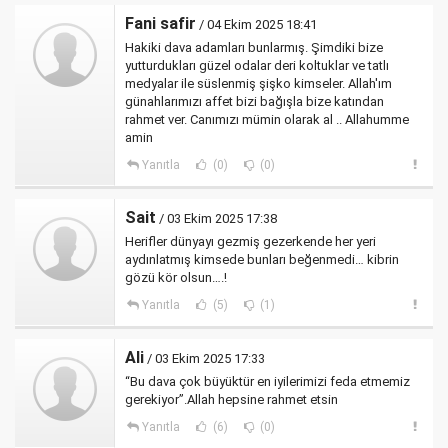
Fani safir
/ 04 Ekim 2025 18:41
Hakiki dava adamları bunlarmış. Şimdiki bize
yutturdukları güzel odalar deri koltuklar ve tatlı
medyalar ile süslenmiş şişko kimseler. Allah'ım
günahlarımızı affet bizi bağışla bize katından
rahmet ver. Canımızı mümin olarak al .. Allahumme
amin
Yanıtla
(0)
(0)
Sait
/ 03 Ekim 2025 17:38
Herifler dünyayı gezmiş gezerkende her yeri
aydınlatmış kimsede bunları beğenmedi… kibrin
gözü kör olsun….!
Yanıtla
(5)
(1)
Ali
/ 03 Ekim 2025 17:33
“Bu dava çok büyüktür en iyilerimizi feda etmemiz
gerekiyor”.Allah hepsine rahmet etsin
Yanıtla
(6)
(0)