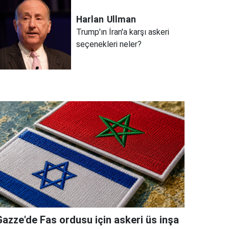
Harlan
Ullman
Trump'ın İran'a karşı askeri
seçenekleri neler?
Gazze'de Fas ordusu için askeri üs inşa