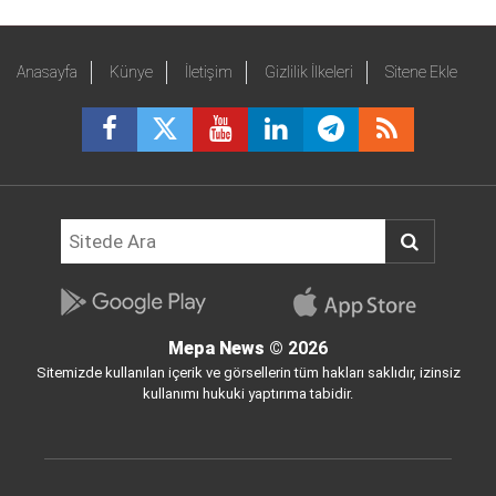
Anasayfa
Künye
İletişim
Gizlilik İlkeleri
Sitene Ekle
Mepa News
© 2026
Sitemizde kullanılan içerik ve görsellerin tüm hakları saklıdır, izinsiz
kullanımı hukuki yaptırıma tabidir.