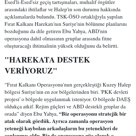
Esed'li-Esed'siz geçiş tartışmaları, muhalif örgütler
arasındaki ihtilaflar ve Halep'in son durumu hakkında
açıklamalarda bulundu. TSK-ÖSO ortaklığıyla yapılan
Fırat Kalkanı Harekatı'nın Suriye'nin bölünme planlarını
bozduğunu da dile getiren Ebu Yahya, ABD'nin
operasyona dahil olmasının gruplar arasında fitne
oluşturacağı ihtimalinin yüksek olduğunu da belirtti.
"HAREKATA DESTEK
VERİYORUZ"
“Fırat Kalkanı Operasyonu'nun gerçekleştiği Kuzey Halep
bölgesi Suriye'nin en zor bölgelerinden biri. 'PKK devleti
projesi' o bölgede uygulanmak isteniyor. O bölgede DAEŞ
oldukça atkif. Rejim güçleri ve ABD destekli gruplar da
“Biz operasyonu stratejik bir
orada” diyen Ebu Yahya,
atak olarak gördük. Ayrıca zamanla operasyon
yeteneği kaybolan arkadaşların bu yetenekleri de
canlanmış oldu. Biz de operasyona güç olarak o