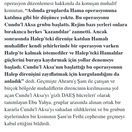
operasyon düzenlemesi hakkında da konuşan muhalif
“Aslında gruplarda Hama operasyonuna
komutan,
katılma gibi bir düşünce yoktu. Bu operasyonu
Cundu'l Aksa grubu başlattı. Rejim bazı yerleri onlara
bırakınca herkes 'kazandılar' zannetti. Ancak
sonrasında Halep'teki direnişe katılan Hamalı
muhalifler kendi şehirlerinde bir operasyon varken
Halep'te kalmak istemediler ve Halep'teki Hamalılar
güçlerini buraya kaydırmak için yollar denemeye
başladı. Cundu'l Aksa'nın başlattığı bu operasyonun
Halep direnişini zayıflatmak için kurgulandığını da
anladık”
dedi. Geçmişte Ahraru'ş Şam ile çatışan ve
birçok bölgede muhaliflerin direncinin kırılmasına yol
açan Cundu'l Aksa'yı 'gizli DAEŞ hücreleri' olarak
tanımlayan Ebu Yahya, gruplar arasında alınan ortak bir
kararla Cundu'l Aksa'yı sahadan sildiklerini ve bu grubun
üyelerinden bir kısmının Şam'ın Fethi cephesine geçmeyi
kabul ettiğini bildirdi.