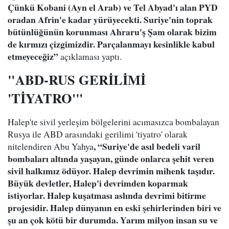
Çünkü Kobani (Ayn el Arab) ve Tel Abyad'ı alan PYD
oradan Afrin'e kadar yürüyecekti. Suriye'nin toprak
bütünlüğünün korunması Ahraru'ş Şam olarak bizim
de kırmızı çizgimizdir. Parçalanmayı kesinlikle kabul
etmeyeceğiz”
açıklaması yaptı.
"ABD-RUS GERİLİMİ
'TİYATRO'"
Halep'te sivil yerleşim bölgelerini acımasızca bombalayan
Rusya ile ABD arasındaki gerilimi 'tiyatro' olarak
, “Suriye'de asıl bedeli varil
nitelendiren Abu Yahya
bombaları altında yaşayan, günde onlarca şehit veren
sivil halkımız ödüyor. Halep devrimin mihenk taşıdır.
Büyük devletler, Halep'i devrimden koparmak
istiyorlar. Halep kuşatması aslında devrimi bitirme
projesidir. Halep dünyanın en eski şehirlerinden biri ve
şu an çok kötü bir durumda. Yarım milyon insan su ve