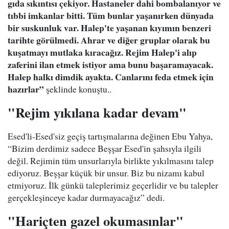
gıda sıkıntısı çekiyor. Hastaneler dahi bombalanıyor ve
tıbbi imkanlar bitti. Tüm bunlar yaşanırken dünyada
bir suskunluk var. Halep'te yaşanan kıyımın benzeri
tarihte görülmedi. Ahrar ve diğer gruplar olarak bu
kuşatmayı mutlaka kıracağız. Rejim Halep'i alıp
zaferini ilan etmek istiyor ama bunu başaramayacak.
Halep halkı dimdik ayakta. Canlarını feda etmek için
hazırlar”
şeklinde konuştu..
"Rejim yıkılana kadar devam"
Esed'li-Esed'siz geçiş tartışmalarına değinen Ebu Yahya,
“Bizim derdimiz sadece Beşşar Esed'in şahsıyla ilgili
değil. Rejimin tüm unsurlarıyla birlikte yıkılmasını talep
ediyoruz. Beşşar küçük bir unsur. Biz bu nizamı kabul
etmiyoruz. İlk günkü taleplerimiz geçerlidir ve bu talepler
gerçekleşinceye kadar durmayacağız” dedi.
"Hariçten gazel okumasınlar"