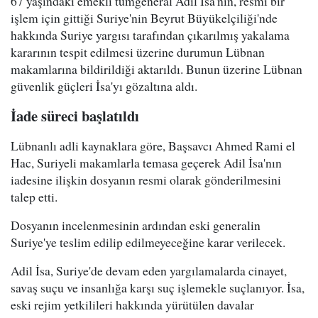
67 yaşındaki emekli tümgeneral Adil İsa'nın, resmi bir
işlem için gittiği Suriye'nin Beyrut Büyükelçiliği'nde
hakkında Suriye yargısı tarafından çıkarılmış yakalama
kararının tespit edilmesi üzerine durumun Lübnan
makamlarına bildirildiği aktarıldı. Bunun üzerine Lübnan
güvenlik güçleri İsa'yı gözaltına aldı.
İade süreci başlatıldı
Lübnanlı adli kaynaklara göre, Başsavcı Ahmed Rami el
Hac, Suriyeli makamlarla temasa geçerek Adil İsa'nın
iadesine ilişkin dosyanın resmi olarak gönderilmesini
talep etti.
Dosyanın incelenmesinin ardından eski generalin
Suriye'ye teslim edilip edilmeyeceğine karar verilecek.
Adil İsa, Suriye'de devam eden yargılamalarda cinayet,
savaş suçu ve insanlığa karşı suç işlemekle suçlanıyor. İsa,
eski rejim yetkilileri hakkında yürütülen davalar