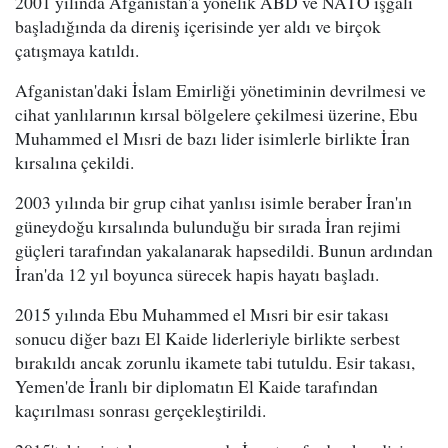
2001 yılında Afganistan'a yönelik ABD ve NATO işgali
başladığında da direniş içerisinde yer aldı ve birçok
çatışmaya katıldı.
Afganistan'daki İslam Emirliği yönetiminin devrilmesi ve
cihat yanlılarının kırsal bölgelere çekilmesi üzerine, Ebu
Muhammed el Mısri de bazı lider isimlerle birlikte İran
kırsalına çekildi.
2003 yılında bir grup cihat yanlısı isimle beraber İran'ın
güneydoğu kırsalında bulunduğu bir sırada İran rejimi
güçleri tarafından yakalanarak hapsedildi. Bunun ardından
İran'da 12 yıl boyunca sürecek hapis hayatı başladı.
2015 yılında Ebu Muhammed el Mısri bir esir takası
sonucu diğer bazı El Kaide liderleriyle birlikte serbest
bırakıldı ancak zorunlu ikamete tabi tutuldu. Esir takası,
Yemen'de İranlı bir diplomatın El Kaide tarafından
kaçırılması sonrası gerçekleştirildi.