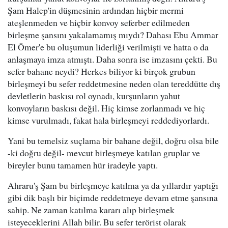
Şam Halep'in düşmesinin ardından hiçbir mermi
ateşlenmeden ve hiçbir konvoy seferber edilmeden
birleşme şansını yakalamamış mıydı? Dahası Ebu Ammar
El Ömer'e bu oluşumun liderliği verilmişti ve hatta o da
anlaşmaya imza atmıştı. Daha sonra ise imzasını çekti. Bu
sefer bahane neydi? Herkes biliyor ki birçok grubun
birleşmeyi bu sefer reddetmesine neden olan tereddütte dış
devletlerin baskısı rol oynadı, kurşunların yahut
konvoyların baskısı değil. Hiç kimse zorlanmadı ve hiç
kimse vurulmadı, fakat hala birleşmeyi reddediyorlardı.
Yani bu temelsiz suçlama bir bahane değil, doğru olsa bile
-ki doğru değil- mevcut birleşmeye katılan gruplar ve
bireyler bunu tamamen hür iradeyle yaptı.
Ahraru'ş Şam bu birleşmeye katılma ya da yıllardır yaptığı
gibi dik başlı bir biçimde reddetmeye devam etme şansına
sahip. Ne zaman katılma kararı alıp birleşmek
isteyeceklerini Allah bilir. Bu sefer terörist olarak