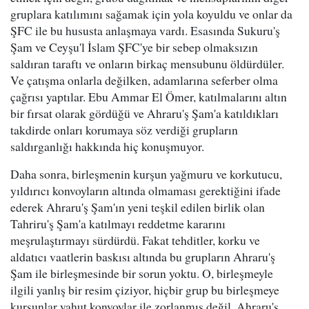
gruplara katılımını sağamak için yola koyuldu ve onlar da
ŞFC ile bu hususta anlaşmaya vardı. Esasında Sukuru'ş
Şam ve Ceyşu'l İslam ŞFC'ye bir sebep olmaksızın
saldıran taraftı ve onların birkaç mensubunu öldürdüler.
Ve çatışma onlarla değilken, adamlarına seferber olma
çağrısı yaptılar. Ebu Ammar El Ömer, katılmalarını altın
bir fırsat olarak gördüğü ve Ahraru'ş Şam'a katıldıkları
takdirde onları korumaya söz verdiği grupların
saldırganlığı hakkında hiç konuşmuyor.
Daha sonra, birleşmenin kurşun yağmuru ve korkutucu,
yıldırıcı konvoyların altında olmaması gerektiğini ifade
ederek Ahraru'ş Şam'ın yeni teşkil edilen birlik olan
Tahriru'ş Şam'a katılmayı reddetme kararını
meşrulaştırmayı sürdürdü. Fakat tehditler, korku ve
aldatıcı vaatlerin baskısı altında bu grupların Ahraru'ş
Şam ile birleşmesinde bir sorun yoktu. O, birleşmeyle
ilgili yanlış bir resim çiziyor, hiçbir grup bu birleşmeye
kurşunlar yahut konvoylar ile zorlanmış değil. Ahraru'ş