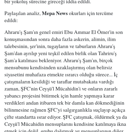
bir yokoluş sürecine gireceği iddia edildi.
Mepa News
Paylaşılan analiz,
okurları için tercüme
edildi:
Ahraru'ş Şam'ın genel emiri Ebu Ammar El Ömer'in son
konuşmasından sonra daha fazla askerin, alimin, ilim
talebesinin, şer'inin, tugayların ve taburların Ahraru'ş
Şam'dan ayrılıp yeni teşkil edilen birlik olan Tahriru'ş
Şam'a katılması bekleniyor. Ahraru'ş Şam'ın, birçok
mensubunu kendisinden uzaklaştırmış olan belirsiz
siyasetini muhafaza etmekte ısrarcı olduğu sürece... İç
çatışmaların kesildiği ve taraflar mutabakata vardığı
zaman, ŞFC'nin Ceyşü'l Mücahidin'i ve onların zararlı
yabancı projesini bitirmek için hamle yapmaya karar
verdikleri andan itibaren tek bir damla kan dökmediğinin
bilinmesine rağmen ŞFC'yi salgırganlıkla suçlayıp açıkça
çifte standartta ısrar ediyor. ŞFC çatışmak, öldürmek ya da
Ceyşü'l Mücahidin mensuplarını kendisine katılmaya ikna
etmek için değil, grubu dağıtmak ve mensuplarının diğer