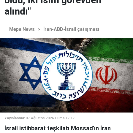
oldu, iki isim görevden
alındı"
Mepa News
>
İran-ABD-İsrail çatışması
Yayınlanma:
07 Ağustos 2026 Cuma 17:17
İsrail istihbarat teşkilatı Mossad'ın İran