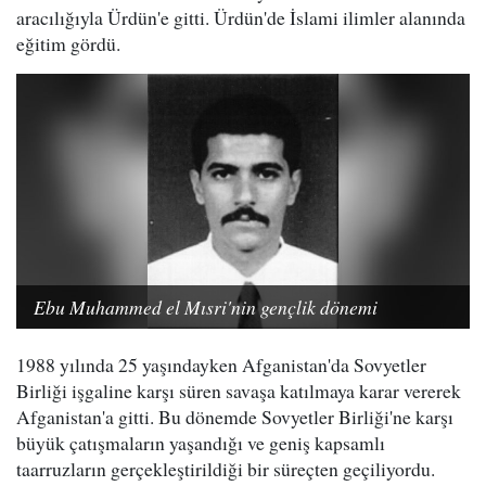
aracılığıyla Ürdün'e gitti. Ürdün'de İslami ilimler alanında
eğitim gördü.
Ebu Muhammed el Mısri'nin gençlik dönemi
1988 yılında 25 yaşındayken Afganistan'da Sovyetler
Birliği işgaline karşı süren savaşa katılmaya karar vererek
Afganistan'a gitti. Bu dönemde Sovyetler Birliği'ne karşı
büyük çatışmaların yaşandığı ve geniş kapsamlı
taarruzların gerçekleştirildiği bir süreçten geçiliyordu.