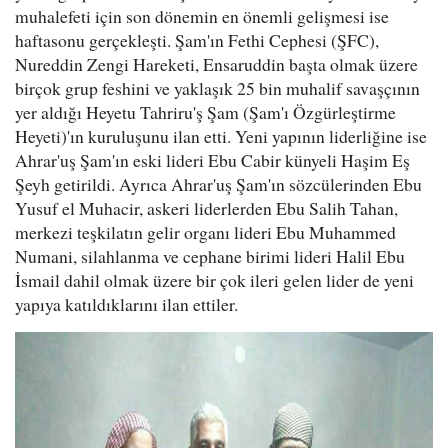
muhalefeti için son dönemin en önemli gelişmesi ise
haftasonu gerçekleşti. Şam'ın Fethi Cephesi (ŞFC),
Nureddin Zengi Hareketi, Ensaruddin başta olmak üzere
birçok grup feshini ve yaklaşık 25 bin muhalif savaşçının
yer aldığı Heyetu Tahriru'ş Şam (Şam'ı Özgürleştirme
Heyeti)'ın kuruluşunu ilan etti. Yeni yapının liderliğine ise
Ahrar'uş Şam'ın eski lideri Ebu Cabir künyeli Haşim Eş
Şeyh getirildi. Ayrıca Ahrar'uş Şam'ın sözcülerinden Ebu
Yusuf el Muhacir, askeri liderlerden Ebu Salih Tahan,
merkezi teşkilatın gelir organı lideri Ebu Muhammed
Numani, silahlanma ve cephane birimi lideri Halil Ebu
İsmail dahil olmak üzere bir çok ileri gelen lider de yeni
yapıya katıldıklarını ilan ettiler.