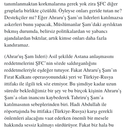
tanımlanmaktan korkmalarına gerek yok zira ŞFC diğer
gruplarla birlikte çözüldü. Öyleyse onları geride tutan ne?
Destekçiler mi? Eğer Ahraru’ş Şam’ın liderleri katılmazsa
askerleri bunu yapacak, Müslümanlar Şam’daki ayrılıktan
bıkmış durumda, belirsiz politikalardan ve yabancı
ajandalardan bıktılar, artık kimse onları daha fazla
kandıramaz.
(Ahrar'uş Şam lideri) Asil şekilde Astana anlaşmasını
reddetmelerini ŞFC’nin sözde saldırganlığını
reddetmeleriyle eşdeğer tutuyor. Fakat Ahraru’ş Şam’ın
Fırat Kalkanı operasyonundaki yeri ve Türkiye-Rusya
ittifakı ile ilgili tek söz etmiyor. Bu şimdiye kadar uzun
süredir beklediğimiz bir şey ve bu birçok kişinin Ahraru’ş
Şam’a olan inancını kaybederek Tahriru’ş Şam’a
katılmasının sebeplerinden biri. Hadi Abdullah ile
röportajında bu ittifaka (Türkiye-Rusya) karşı gerekli
önlemleri alacağını vaat ederken önemli bir mesele
hakkında sessiz kalmayı sürdürüyor. Fakat biz hala bu