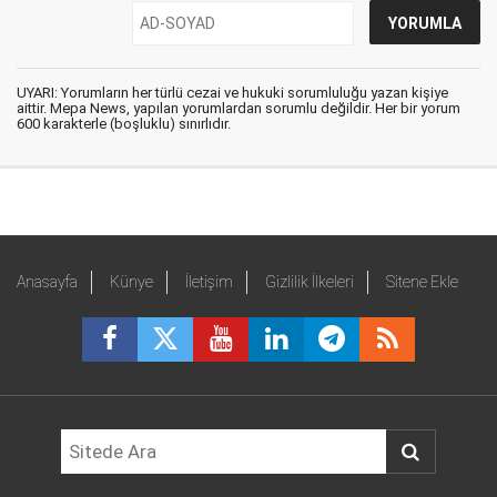
UYARI: Yorumların her türlü cezai ve hukuki sorumluluğu yazan kişiye
aittir. Mepa News, yapılan yorumlardan sorumlu değildir. Her bir yorum
600 karakterle (boşluklu) sınırlıdır.
Anasayfa
Künye
İletişim
Gizlilik İlkeleri
Sitene Ekle