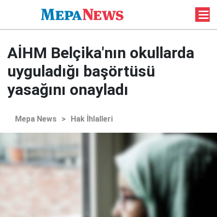
AİHM Belçika'nın okullarda
uyguladığı başörtüsü
yasağını onayladı
Mepa News
>
Hak İhlalleri