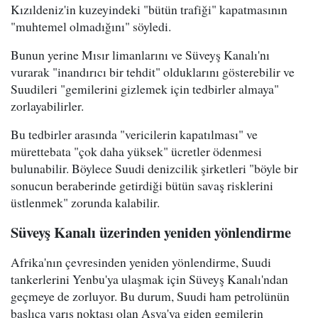
Kızıldeniz'in kuzeyindeki "bütün trafiği" kapatmasının
"muhtemel olmadığını" söyledi.
Bunun yerine Mısır limanlarını ve Süveyş Kanalı'nı
vurarak "inandırıcı bir tehdit" olduklarını gösterebilir ve
Suudileri "gemilerini gizlemek için tedbirler almaya"
zorlayabilirler.
Bu tedbirler arasında "vericilerin kapatılması" ve
mürettebata "çok daha yüksek" ücretler ödenmesi
bulunabilir. Böylece Suudi denizcilik şirketleri "böyle bir
sonucun beraberinde getirdiği bütün savaş risklerini
üstlenmek" zorunda kalabilir.
Süveyş Kanalı üzerinden yeniden yönlendirme
Afrika'nın çevresinden yeniden yönlendirme, Suudi
tankerlerini Yenbu'ya ulaşmak için Süveyş Kanalı'ndan
geçmeye de zorluyor. Bu durum, Suudi ham petrolünün
başlıca varış noktası olan Asya'ya giden gemilerin