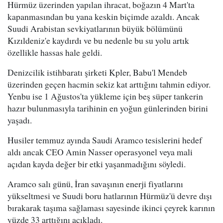
Hürmüz üzerinden yapılan ihracat, boğazın 4 Mart'ta
kapanmasından bu yana keskin biçimde azaldı. Ancak
Suudi Arabistan sevkiyatlarının büyük bölümünü
Kızıldeniz'e kaydırdı ve bu nedenle bu su yolu artık
özellikle hassas hale geldi.
Denizcilik istihbaratı şirketi Kpler, Babu'l Mendeb
üzerinden geçen hacmin sekiz kat arttığını tahmin ediyor.
Yenbu ise 1 Ağustos'ta yükleme için beş süper tankerin
hazır bulunmasıyla tarihinin en yoğun günlerinden birini
yaşadı.
Husiler temmuz ayında Saudi Aramco tesislerini hedef
aldı ancak CEO Amin Nasser operasyonel veya mali
açıdan kayda değer bir etki yaşanmadığını söyledi.
Aramco salı günü, İran savaşının enerji fiyatlarını
yükseltmesi ve Suudi boru hatlarının Hürmüz'ü devre dışı
bırakarak taşıma sağlaması sayesinde ikinci çeyrek karının
yüzde 33 arttığını açıkladı.