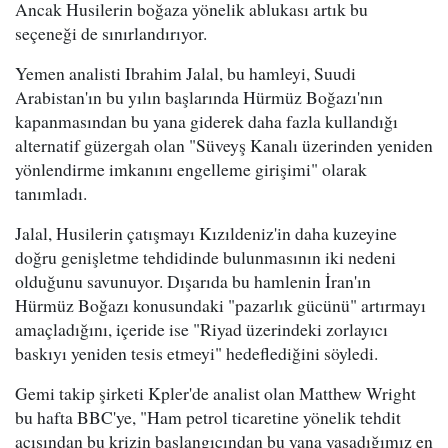
Ancak Husilerin boğaza yönelik ablukası artık bu
seçeneği de sınırlandırıyor.
Yemen analisti Ibrahim Jalal, bu hamleyi, Suudi
Arabistan'ın bu yılın başlarında Hürmüz Boğazı'nın
kapanmasından bu yana giderek daha fazla kullandığı
alternatif güzergah olan "Süveyş Kanalı üzerinden yeniden
yönlendirme imkanını engelleme girişimi" olarak
tanımladı.
Jalal, Husilerin çatışmayı Kızıldeniz'in daha kuzeyine
doğru genişletme tehdidinde bulunmasının iki nedeni
olduğunu savunuyor. Dışarıda bu hamlenin İran'ın
Hürmüz Boğazı konusundaki "pazarlık gücünü" artırmayı
amaçladığını, içeride ise "Riyad üzerindeki zorlayıcı
baskıyı yeniden tesis etmeyi" hedeflediğini söyledi.
Gemi takip şirketi Kpler'de analist olan Matthew Wright
bu hafta BBC'ye, "Ham petrol ticaretine yönelik tehdit
açısından bu krizin başlangıcından bu yana yaşadığımız en