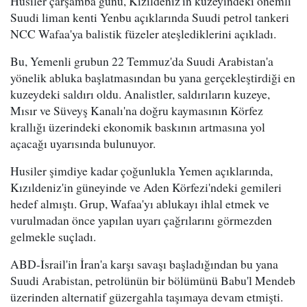
Husiler çarşamba günü, Kızıldeniz'in kuzeyindeki önemli
Suudi liman kenti Yenbu açıklarında Suudi petrol tankeri
NCC Wafaa'ya balistik füzeler ateşlediklerini açıkladı.
Bu, Yemenli grubun 22 Temmuz'da Suudi Arabistan'a
yönelik abluka başlatmasından bu yana gerçekleştirdiği en
kuzeydeki saldırı oldu. Analistler, saldırıların kuzeye,
Mısır ve Süveyş Kanalı'na doğru kaymasının Körfez
krallığı üzerindeki ekonomik baskının artmasına yol
açacağı uyarısında bulunuyor.
Husiler şimdiye kadar çoğunlukla Yemen açıklarında,
Kızıldeniz'in güneyinde ve Aden Körfezi'ndeki gemileri
hedef almıştı. Grup, Wafaa'yı ablukayı ihlal etmek ve
vurulmadan önce yapılan uyarı çağrılarını görmezden
gelmekle suçladı.
ABD-İsrail'in İran'a karşı savaşı başladığından bu yana
Suudi Arabistan, petrolünün bir bölümünü Babu'l Mendeb
üzerinden alternatif güzergahla taşımaya devam etmişti.