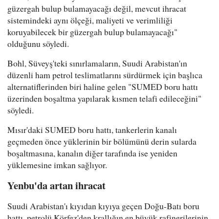
güzergah bulup bulamayacağı değil, mevcut ihracat
sistemindeki aynı ölçeği, maliyeti ve verimliliği
koruyabilecek bir güzergah bulup bulamayacağı"
olduğunu söyledi.
Bohl, Süveyş'teki sınırlamaların, Suudi Arabistan'ın
düzenli ham petrol teslimatlarını sürdürmek için başlıca
alternatiflerinden biri haline gelen "SUMED boru hattı
üzerinden boşaltma yapılarak kısmen telafi edileceğini"
söyledi.
Mısır'daki SUMED boru hattı, tankerlerin kanalı
geçmeden önce yüklerinin bir bölümünü derin sularda
boşaltmasına, kanalın diğer tarafında ise yeniden
yüklemesine imkan sağlıyor.
Yenbu'da artan ihracat
Suudi Arabistan'ı kıyıdan kıyıya geçen Doğu-Batı boru
hattı, petrolü Körfez'den krallığın en büyük rafinerilerinin