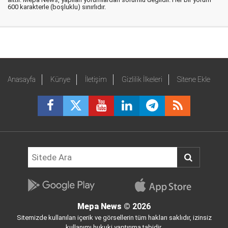
600 karakterle (boşluklu) sınırlıdır.
Anasayfa
Künye
İletişim
Gizlilik İlkeleri
Sitene Ekle
Mepa News
© 2026
Sitemizde kullanılan içerik ve görsellerin tüm hakları saklıdır, izinsiz
kullanımı hukuki yaptırıma tabidir.