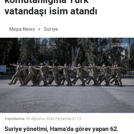
vatandaşı isim atandı
Mepa News
>
Suriye
Yayınlanma:
06 Ağustos 2026 Perşembe 21:13
Suriye yönetimi, Hama'da görev yapan 62.