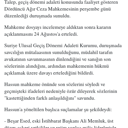
Talep, geçiş dönemi adaleti konusunda faaliyet gösteren
Dördüncü Ağır Ceza Mahkemesinin perşembe günü
düzenlediği duruşmada sunuldu.
Mahkeme dosyayı incelemeye aldıktan sonra kararın
açıklanmasını 24 Ağustos'a erteledi.
Suriye Ulusal Geçiş Dönemi Adaleti Kurumu, duruşmada
savcılığın mütalaasının sunulduğunu, müdahil tarafın
avukatının savunmasının dinlendiğini ve sanığın son
sözlerinin alındığını, ardından mahkemenin hükmü
açıklamak üzere davayı ertelediğini bildirdi.
Hassun mahkeme önünde son sözlerini söyledi ve
geçmişteki ifadeleri nedeniyle özür dileyerek sözlerinin
"kastettiğinden farklı anlaşıldığını" savundu.
Hassun'a yöneltilen başlıca suçlamalar şu şekildeydi:
- Beşar Esed, eski İstihbarat Başkanı Ali Memluk, üst
düzey askeri yetkililer ve rejim yanlısı milis liderleriyle