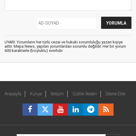
UYARI: Yorumların her türlü cezai ve hukuki sorumluluğu yazan kişiye
aittir. Mepa News, yapılan yorumlardan sorumlu değildir. Her bir yorum
600 karakterle (boşluklu) sınırlıdır.
Anasayfa
Künye
İletişim
Gizlilik İlkeleri
Sitene Ekle