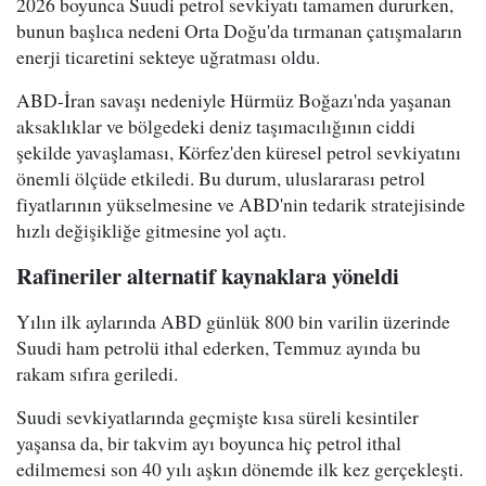
2026 boyunca Suudi petrol sevkiyatı tamamen dururken,
bunun başlıca nedeni Orta Doğu'da tırmanan çatışmaların
enerji ticaretini sekteye uğratması oldu.
ABD-İran savaşı nedeniyle Hürmüz Boğazı'nda yaşanan
aksaklıklar ve bölgedeki deniz taşımacılığının ciddi
şekilde yavaşlaması, Körfez'den küresel petrol sevkiyatını
önemli ölçüde etkiledi. Bu durum, uluslararası petrol
fiyatlarının yükselmesine ve ABD'nin tedarik stratejisinde
hızlı değişikliğe gitmesine yol açtı.
Rafineriler alternatif kaynaklara yöneldi
Yılın ilk aylarında ABD günlük 800 bin varilin üzerinde
Suudi ham petrolü ithal ederken, Temmuz ayında bu
rakam sıfıra geriledi.
Suudi sevkiyatlarında geçmişte kısa süreli kesintiler
yaşansa da, bir takvim ayı boyunca hiç petrol ithal
edilmemesi son 40 yılı aşkın dönemde ilk kez gerçekleşti.