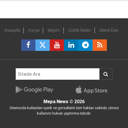
Anasayfa
Künye
İletişim
Gizlilik İlkeleri
Sitene Ekle
Mepa News
© 2026
Sitemizde kullanılan içerik ve görsellerin tüm hakları saklıdır, izinsiz
kullanımı hukuki yaptırıma tabidir.