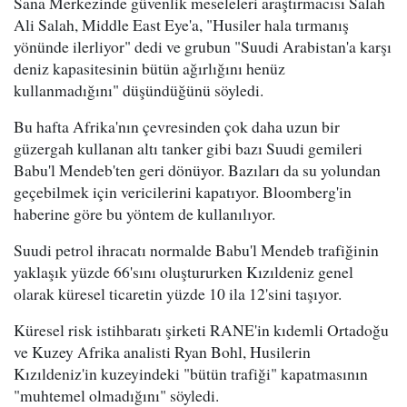
Sana Merkezinde güvenlik meseleleri araştırmacısı Salah
Ali Salah, Middle East Eye'a, "Husiler hala tırmanış
yönünde ilerliyor" dedi ve grubun "Suudi Arabistan'a karşı
deniz kapasitesinin bütün ağırlığını henüz
kullanmadığını" düşündüğünü söyledi.
Bu hafta Afrika'nın çevresinden çok daha uzun bir
güzergah kullanan altı tanker gibi bazı Suudi gemileri
Babu'l Mendeb'ten geri dönüyor. Bazıları da su yolundan
geçebilmek için vericilerini kapatıyor. Bloomberg'in
haberine göre bu yöntem de kullanılıyor.
Suudi petrol ihracatı normalde Babu'l Mendeb trafiğinin
yaklaşık yüzde 66'sını oluştururken Kızıldeniz genel
olarak küresel ticaretin yüzde 10 ila 12'sini taşıyor.
Küresel risk istihbaratı şirketi RANE'in kıdemli Ortadoğu
ve Kuzey Afrika analisti Ryan Bohl, Husilerin
Kızıldeniz'in kuzeyindeki "bütün trafiği" kapatmasının
"muhtemel olmadığını" söyledi.