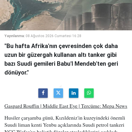
Yayınlanma:
08 Ağustos 2026 Cumartesi 16:28
"Bu hafta Afrika'nın çevresinden çok daha
uzun bir güzergah kullanan altı tanker gibi
bazı Suudi gemileri Babu'l Mendeb'ten geri
dönüyor."
Gaspard Rouffin | Middle East Eye | Tercüme: Mepa News
Husiler çarşamba günü, Kızıldeniz'in kuzeyindeki önemli
Suudi liman kenti Yenbu açıklarında Suudi petrol tankeri
NCC Wafaa'ya balistik füzeler ateşlediklerini açıkladı.