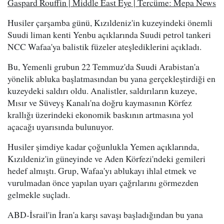
Gaspard Rouffin | Middle East Eye | Tercüme: Mepa News
Husiler çarşamba günü, Kızıldeniz'in kuzeyindeki önemli
Suudi liman kenti Yenbu açıklarında Suudi petrol tankeri
NCC Wafaa'ya balistik füzeler ateşlediklerini açıkladı.
Bu, Yemenli grubun 22 Temmuz'da Suudi Arabistan'a
yönelik abluka başlatmasından bu yana gerçekleştirdiği en
kuzeydeki saldırı oldu. Analistler, saldırıların kuzeye,
Mısır ve Süveyş Kanalı'na doğru kaymasının Körfez
krallığı üzerindeki ekonomik baskının artmasına yol
açacağı uyarısında bulunuyor.
Husiler şimdiye kadar çoğunlukla Yemen açıklarında,
Kızıldeniz'in güneyinde ve Aden Körfezi'ndeki gemileri
hedef almıştı. Grup, Wafaa'yı ablukayı ihlal etmek ve
vurulmadan önce yapılan uyarı çağrılarını görmezden
gelmekle suçladı.
ABD-İsrail'in İran'a karşı savaşı başladığından bu yana