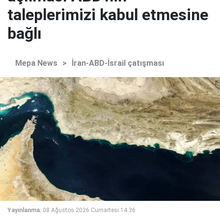
taleplerimizi kabul etmesine
bağlı
Mepa News
>
İran-ABD-İsrail çatışması
Yayınlanma:
08 Ağustos 2026 Cumartesi 14:36