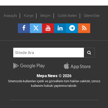
Anasayfa
Künye
İletişim
Gizlilik İlkeleri
Sitene Ekle
Mepa News
© 2026
Sitemizde kullanılan içerik ve görsellerin tüm hakları saklıdır, izinsiz
kullanımı hukuki yaptırıma tabidir.