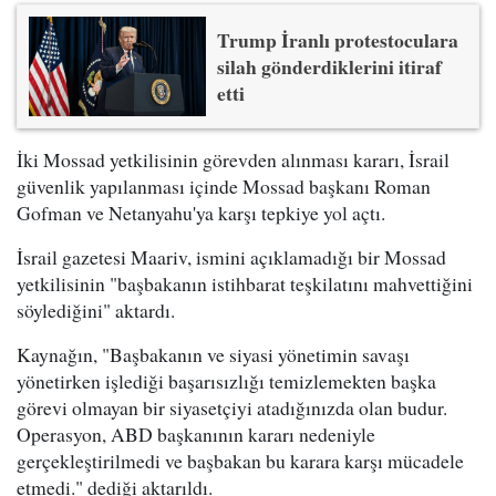
Trump İranlı protestoculara
silah gönderdiklerini itiraf
etti
İki Mossad yetkilisinin görevden alınması kararı, İsrail
güvenlik yapılanması içinde Mossad başkanı Roman
Gofman ve Netanyahu'ya karşı tepkiye yol açtı.
İsrail gazetesi Maariv, ismini açıklamadığı bir Mossad
yetkilisinin "başbakanın istihbarat teşkilatını mahvettiğini
söylediğini" aktardı.
Kaynağın, "Başbakanın ve siyasi yönetimin savaşı
yönetirken işlediği başarısızlığı temizlemekten başka
görevi olmayan bir siyasetçiyi atadığınızda olan budur.
Operasyon, ABD başkanının kararı nedeniyle
gerçekleştirilmedi ve başbakan bu karara karşı mücadele
etmedi." dediği aktarıldı.