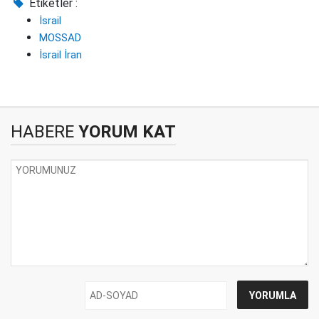
Etiketler :
İsrail
MOSSAD
İsrail İran
HABERE
YORUM KAT