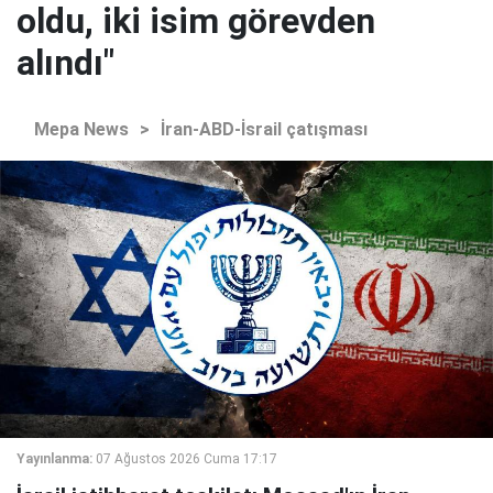
oldu, iki isim görevden
alındı"
Mepa News
>
İran-ABD-İsrail çatışması
Yayınlanma:
07 Ağustos 2026 Cuma 17:17