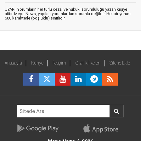
UYARI: Yorumların her türlü cezai ve hukuki sorumluluğu yazan kişiye
aittir. Mepa News, yapılan yorumlardan sorumlu değildir. Her bir yorum
600 karakterle (boşluklu) sınırlıdır.
Anasayfa
Künye
İletişim
Gizlilik İlkeleri
Sitene Ekle