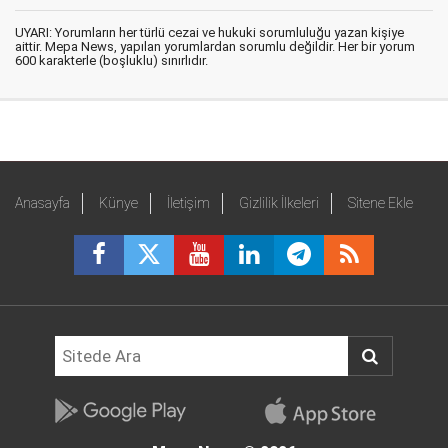
UYARI: Yorumların her türlü cezai ve hukuki sorumluluğu yazan kişiye
aittir. Mepa News, yapılan yorumlardan sorumlu değildir. Her bir yorum
600 karakterle (boşluklu) sınırlıdır.
Anasayfa
Künye
İletişim
Gizlilik İlkeleri
Sitene Ekle