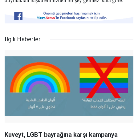
duymaktan başka elimizden bir şey gelmez bana göre."
İlgili Haberler
Kuveyt, LGBT bayrağına karşı kampanya