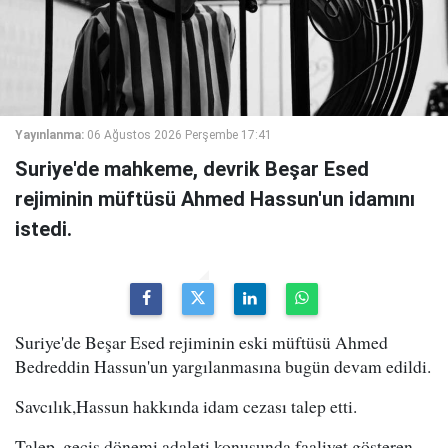
Yayınlanma:
06 Ağustos 2026 Perşembe 17:41
Suriye'de mahkeme, devrik Beşar Esed
rejiminin müftüsü Ahmed Hassun'un idamını
istedi.
Suriye'de Beşar Esed rejiminin eski müftüsü Ahmed
Bedreddin Hassun'un yargılanmasına bugün devam edildi.
Savcılık,Hassun hakkında idam cezası talep etti.
Talep, geçiş dönemi adaleti konusunda faaliyet gösteren