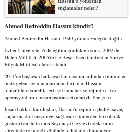
Hassun'a yöneltilen
suçlamalar neler?
Ahmed Bedreddin Hassun kimdir?
Ahmed Bedreddin Hassun, 1949 yılında Halep'te doğdu.
Ezher Üniversitesi'nde eğitim gördükten sonra 2002'de
Halep Müftüsü, 2005'te ise Beşar Esed tarafından Suriye
Büyük Müftüsü olarak atandı.
2011'de başlayan halk ayaklanmasının ardından rejimin en
önde gelen savunucularından biri olan Hassun,
muhaliflere yönelik sert açıklamaları ve rejimin askeri
operasyonlarını meşrulaştıran fetvalarıyla öne çıktı.
İnsan hakları kuruluşları, Hassun'u rejimin işlediği savaş
suçlarına dini meşruiyet sağlayan isimlerden biri olarak
gösterirken, hakkında Seydnaya Cezaevi'ndeki infaz
sürecinde rol aldığı yönünde iddialar da bulunuyor.