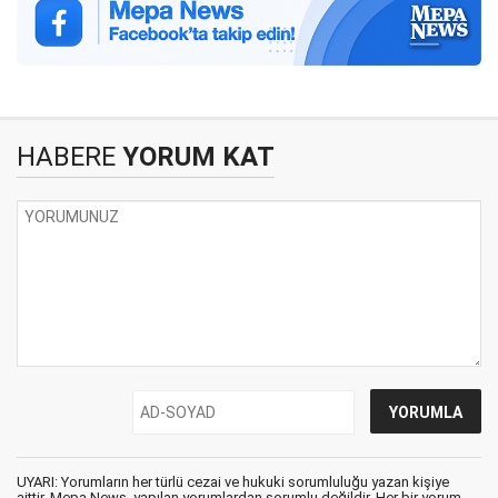
HABERE
YORUM KAT
UYARI: Yorumların her türlü cezai ve hukuki sorumluluğu yazan kişiye
aittir. Mepa News, yapılan yorumlardan sorumlu değildir. Her bir yorum