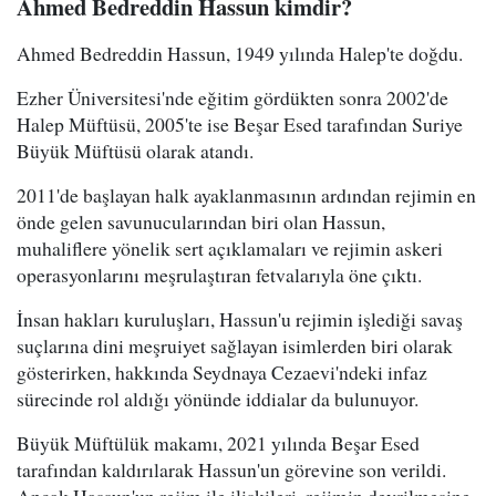
Ahmed Bedreddin Hassun kimdir?
Ahmed Bedreddin Hassun, 1949 yılında Halep'te doğdu.
Ezher Üniversitesi'nde eğitim gördükten sonra 2002'de
Halep Müftüsü, 2005'te ise Beşar Esed tarafından Suriye
Büyük Müftüsü olarak atandı.
2011'de başlayan halk ayaklanmasının ardından rejimin en
önde gelen savunucularından biri olan Hassun,
muhaliflere yönelik sert açıklamaları ve rejimin askeri
operasyonlarını meşrulaştıran fetvalarıyla öne çıktı.
İnsan hakları kuruluşları, Hassun'u rejimin işlediği savaş
suçlarına dini meşruiyet sağlayan isimlerden biri olarak
gösterirken, hakkında Seydnaya Cezaevi'ndeki infaz
sürecinde rol aldığı yönünde iddialar da bulunuyor.
Büyük Müftülük makamı, 2021 yılında Beşar Esed
tarafından kaldırılarak Hassun'un görevine son verildi.
Ancak Hassun'un rejim ile ilişkileri, rejimin devrilmesine