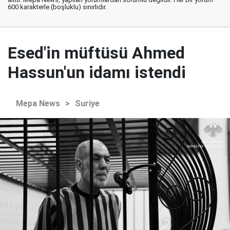
600 karakterle (boşluklu) sınırlıdır.
Esed'in müftüsü Ahmed
Hassun'un idamı istendi
Mepa News
>
Suriye