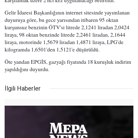
karşılamak üzere 2'nci kez uygulanacağı belirtildi.
Gelir İdaresi Başkanlığının internet sitesinde yayımlanan
duyuruya göre, bu gece yarısından itibaren 95 oktan
kurşunsuz benzinin ÖTV'si litrede 2,1241 liradan 2,0424
liraya, 98 oktan benzinde litrede 2,2461 liradan, 2,1644
liraya, motorinde 1,5679 liradan 1,4871 liraya, LPG'de
kilogramda 1,6501'den 1,5121'e düşürüldü.
Öte yandan EPGİS, gazyağı fiyatında 18 kuruşluk indirim
yapıldığını duyurdu.
İlgili Haberler