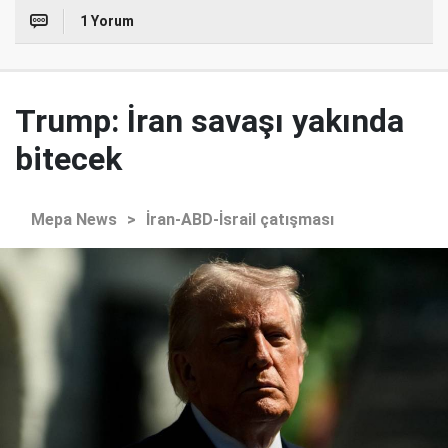
1 Yorum
Trump: İran savaşı yakında
bitecek
Mepa News
>
İran-ABD-İsrail çatışması