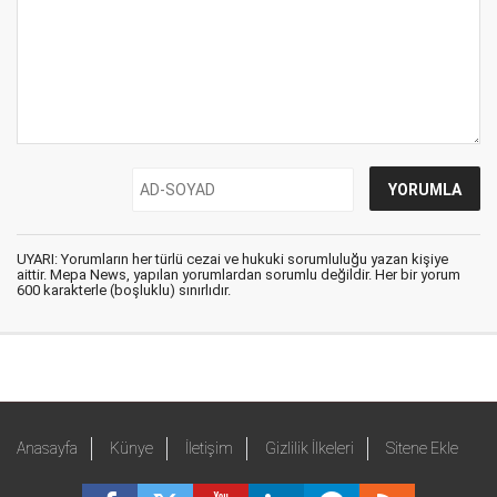
UYARI: Yorumların her türlü cezai ve hukuki sorumluluğu yazan kişiye
aittir. Mepa News, yapılan yorumlardan sorumlu değildir. Her bir yorum
600 karakterle (boşluklu) sınırlıdır.
Anasayfa
Künye
İletişim
Gizlilik İlkeleri
Sitene Ekle