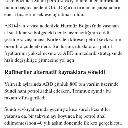
2026 boyunca Suudi petrol sevkiyatı tamamen dururken,
bunun başlıca nedeni Orta Doğu'da tırmanan çatışmaların
enerji ticaretini sekteye uğratması oldu.
ABD-İran savaşı nedeniyle Hürmüz Boğazı'nda yaşanan
aksaklıklar ve bölgedeki deniz taşımacılığının ciddi
şekilde yavaşlaması, Körfez'den küresel petrol sevkiyatını
önemli ölçüde etkiledi. Bu durum, uluslararası petrol
fiyatlarının yükselmesine ve ABD'nin tedarik stratejisinde
hızlı değişikliğe gitmesine yol açtı.
Rafineriler alternatif kaynaklara yöneldi
Yılın ilk aylarında ABD günlük 800 bin varilin üzerinde
Suudi ham petrolü ithal ederken, Temmuz ayında bu
rakam sıfıra geriledi.
Suudi sevkiyatlarında geçmişte kısa süreli kesintiler
yaşansa da, bir takvim ayı boyunca hiç petrol ithal
edilmemesi son 40 yılı aşkın dönemde ilk kez gerçekleşti.