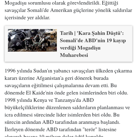
Mogadişu sorumlusu olarak görevlendirildi. Eğittiği
savaşçılar Somali'de Amerikan güçlerine yönelik saldırılar
içerisinde yer aldılar.
Tarih | 'Kara Şahin Düştü':
Somali'de ABD'nin 19 kayıp
verdiği Mogadişu
Muharebesi
1996 yılında Sudan'ın yabancı savaşçıları ülkeden çıkarma
kararı üzerine Afganistan'a geri dönerek burada
savaşçıların eğitilmesi çalışmalarına devam etti. Bu
dönemde El Kaide'nin önde gelen isimlerinden biri oldu.
1998 yılında Kenya ve Tanzanya'da ABD
büyükelçiliklerine düzenlenen saldırıların planlanması ve
icra edilmesi sürecinde lider isimlerden biri oldu. Bu
sürecin ardından ABD tarafından aranmaya başlandı.
İlerleyen dönemde ABD tarafından "terör" listesine
alınarak başına 10 milyon dolar ödül konuldu.