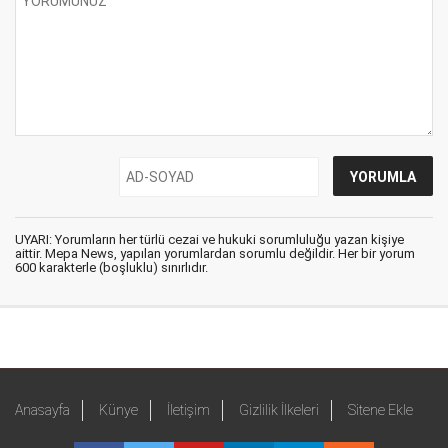
UYARI: Yorumların her türlü cezai ve hukuki sorumluluğu yazan kişiye
aittir. Mepa News, yapılan yorumlardan sorumlu değildir. Her bir yorum
600 karakterle (boşluklu) sınırlıdır.
Anasayfa
Künye
İletişim
Gizlilik İlkeleri
Sitene Ekle