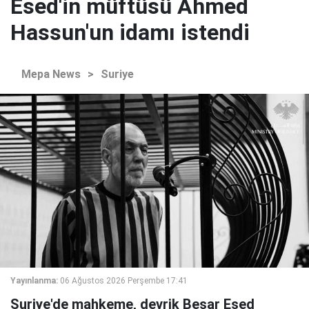
Esed'in müftüsü Ahmed
Hassun'un idamı istendi
Mepa News
>
Suriye
Yayınlanma:
06 Ağustos 2026 Perşembe 17:41
Suriye'de mahkeme, devrik Beşar Esed