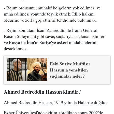
- Rejim ordusunu, muhalif bölgelerin yok edilmesi ve
imha edilmesi yönünde teşvik etmek, İdlib halkını
öldürme ve zorla göç ettirme tehdidinde bulunmak.
- Rejim komutanı İsam Zahreddin ile İranlı General
Kasım Süleymani gibi savaş suçlarıyla suçlanan isimleri
ve Rusya ile İran'ın Suriye'ye askeri müdahalelerini
desteklemek.
Eski Suriye Müftüsü
Hassun'a yöneltilen
suçlamalar neler?
Ahmed Bedreddin Hassun kimdir?
Ahmed Bedreddin Hassun, 1949 yılında Halep'te doğdu.
Ezher Üniversitesi'nde eğitim gördükten sonra 2002'de