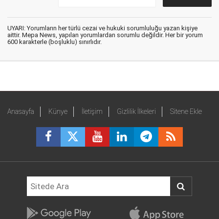
UYARI: Yorumların her türlü cezai ve hukuki sorumluluğu yazan kişiye
aittir. Mepa News, yapılan yorumlardan sorumlu değildir. Her bir yorum
600 karakterle (boşluklu) sınırlıdır.
Anasayfa
Künye
İletişim
Gizlilik İlkeleri
Sitene Ekle