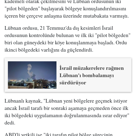
kademeli olarak çekilmesini ve Lübnan ordusunun iki
"pilot bölgeden" başlayarak bölgeye konuşlandırılmasını
içeren bir çerçeve anlaşma üzerinde mutabakata varmıştı.
Lübnan ordusu, 21 Temmuz'da dış kesimleri İsrail
ordusunun kontrolünde bulunan ve ilk iki "pilot bölgeden"
biri olan güneydeki bir köye konuşlanmaya başladı. Ordu
ikinci bölgedeki varlığını da güçlendirdi.
İsrail müzakerelere rağmen
Lübnan'ı bombalamayı
sürdürüyor
Lübnanlı kaynak, "Lübnan yeni bölgelere geçmek istiyor
ancak İsrail tarafı bir sonraki aşamaya geçmeden önce ilk
iki bölgedeki uygulamanın doğrulanmasında ısrar ediyor"
dedi.
ABD'li yetkili ise "iki tarafın pilot bölge sürecinin