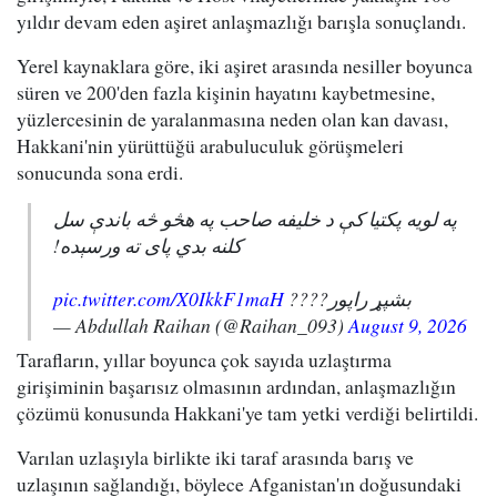
yıldır devam eden aşiret anlaşmazlığı barışla sonuçlandı.
Yerel kaynaklara göre, iki aşiret arasında nesiller boyunca
süren ve 200'den fazla kişinin hayatını kaybetmesine,
yüzlercesinin de yaralanmasına neden olan kan davası,
Hakkani'nin yürüttüğü arabuluculuk görüşmeleri
sonucunda sona erdi.
په لویه پکتیا کې د خلیفه صاحب په هڅو څه باندې سل
کلنه بدي پای ته ورسېده!
pic.twitter.com/X0IkkF1maH
بشپړ راپور????
— Abdullah Raihan (@Raihan_093)
August 9, 2026
Tarafların, yıllar boyunca çok sayıda uzlaştırma
girişiminin başarısız olmasının ardından, anlaşmazlığın
çözümü konusunda Hakkani'ye tam yetki verdiği belirtildi.
Varılan uzlaşıyla birlikte iki taraf arasında barış ve
uzlaşının sağlandığı, böylece Afganistan'ın doğusundaki