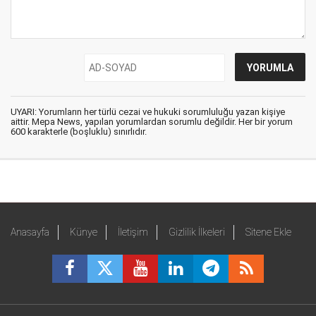
UYARI: Yorumların her türlü cezai ve hukuki sorumluluğu yazan kişiye
aittir. Mepa News, yapılan yorumlardan sorumlu değildir. Her bir yorum
600 karakterle (boşluklu) sınırlıdır.
Anasayfa
Künye
İletişim
Gizlilik İlkeleri
Sitene Ekle