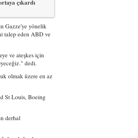
 ortaya çıkardı
'in Gazze'ye yönelik
sini talep eden ABD ve
ye ve ateşkes için
yeceğiz." dedi.
ocuk olmak üzere en az
ld St Louis, Boeing
ın derhal