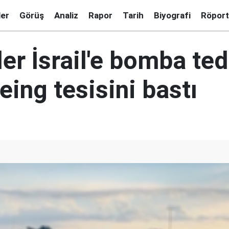
ler
Görüş
Analiz
Rapor
Tarih
Biyografi
Röport
ler İsrail'e bomba ted
ing tesisini bastı