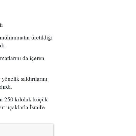
tı
e mühimmatın üretildiği
di.
matlarını da içeren
önelik saldırılarını
dırdı.
an 250 kiloluk küçük
t uçaklarla İsrail'e