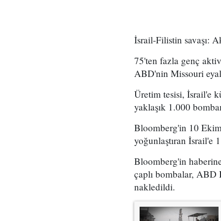
İsrail-Filistin savaşı: 
75'ten fazla genç akti
ABD'nin Missouri eyale
Üretim tesisi, İsrail'
yaklaşık 1.000 bomban
Bloomberg'in 10 Ekim t
yoğunlaştıran İsrail'e
Bloomberg'in haberine
çaplı bombalar, ABD Hav
nakledildi.