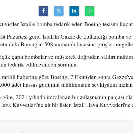
Aktivistler İsrail'e bomba tedarik eden Boeing tesisini kapat
vist Pazartesi günü İsrail'in Gazze'de kullandığı bomba v
tindeki Boeing'in 598 numaralı binasına girişleri engelle
e küçük çaplı bombalar ve müşterek doğrudan saldırı mühim
ın tedarik edilmesinden sorumlu.
arihli haberine göre Boeing, 7 Ekim'den sonra Gazze'ye y
 1.000 adet hassas güdümlü mühimmatın sevkiyatını hızlan
 göre, 2021 yılında imzalanan bir anlaşmanın parçası ol
a Kuvvetleri'ne ait bir üsten İsrail Hava Kuvvetleri'ne ai