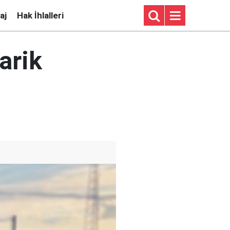
aj
Hak İhlalleri
arik