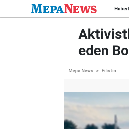
Haber
Aktivist
eden Boe
Mepa News
>
Filistin