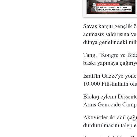
Savaş karşıtı gençlik ö
acımasız saldırısına v
dünya genelindeki mily
Tang, "Kongre ve Biden
baskı yapmaya çağırıy
İsrail'in Gazze'ye yön
10.000 Filistinlinin ö
Blokaj eylemi Dissent
Arms Genocide Campaig
Aktivistler iki acil ç
durdurulmasını talep etm