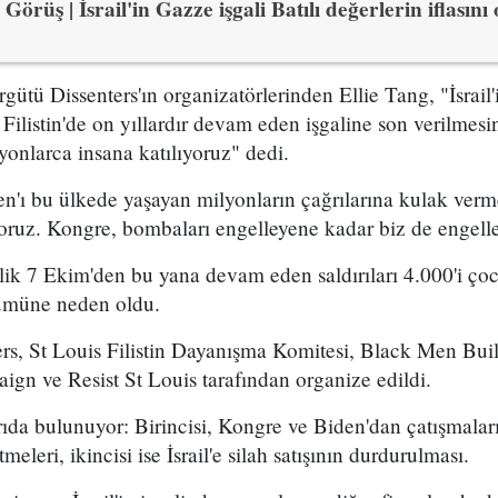
Görüş | İsrail'in Gazze işgali Batılı değerlerin iflasını
rgütü Dissenters'ın organizatörlerinden Ellie Tang, "İsrail
e Filistin'de on yıllardır devam eden işgaline son verilme
onlarca insana katılıyoruz" dedi.
'ı bu ülkede yaşayan milyonların çağrılarına kulak verme
oruz. Kongre, bombaları engelleyene kadar biz de engelle
elik 7 Ekim'den bu yana devam eden saldırıları 4.000'i ç
lümüne neden oldu.
ers, St Louis Filistin Dayanışma Komitesi, Black Men Bui
n ve Resist St Louis tarafından organize edildi.
ağrıda bulunuyor: Birincisi, Kongre ve Biden'dan çatışmalar
eleri, ikincisi ise İsrail'e silah satışının durdurulması.