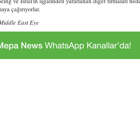
oeing ve İsrail'in işgalinden yararlanan diğer firmaları he
maya çağırıyorlar.
Middle East Eye