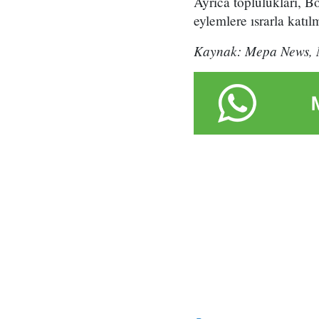
Ayrıca toplulukları, B
eylemlere ısrarla katıl
Kaynak: Mepa News, 