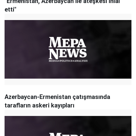
"Ermenistan, Azerbaycan ile ateşkesi ihlal
etti"
Azerbaycan-Ermenistan çatışmasında
tarafların askeri kayıpları