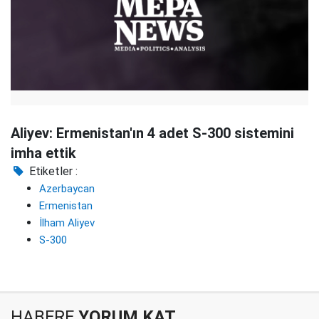
Aliyev: Ermenistan'ın 4 adet S-300 sistemini
imha ettik
Etiketler :
Azerbaycan
Ermenistan
İlham Aliyev
S-300
HABERE
YORUM KAT