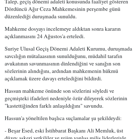
Talep, geçiş dönemi adaleti konusunda faaliyet gösteren
Dördüncü Ağır Ceza Mahkemesinin perşembe günü
düzenlediği duruşmada sunuldu.
Mahkeme dosyayı incelemeye aldıktan sonra kararın
açıklanmasını 24 Ağustos'a erteledi.
Suriye Ulusal Geçiş Dönemi Adaleti Kurumu, duruşmada
savcılığın mütalaasının sunulduğunu, müdahil tarafın
avukatının savunmasının dinlendiğini ve sanığın son
sözlerinin alındığını, ardından mahkemenin hükmü
açıklamak üzere davayı ertelediğini bildirdi.
Hassun mahkeme önünde son sözlerini söyledi ve
geçmişteki ifadeleri nedeniyle özür dileyerek sözlerinin
"kastettiğinden farklı anlaşıldığını" savundu.
Hassun'a yöneltilen başlıca suçlamalar şu şekildeydi:
- Beşar Esed, eski İstihbarat Başkanı Ali Memluk, üst
düzey askeri yetkililer ve rejim yanlısı milis liderleriyle