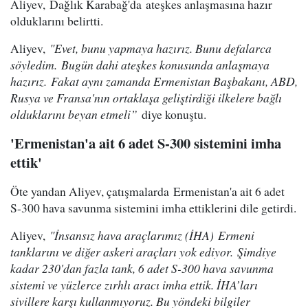
Aliyev, Dağlık Karabağ'da ateşkes anlaşmasına hazır
olduklarını belirtti.
Aliyev,
"Evet, bunu yapmaya hazırız. Bunu defalarca
söyledim. Bugün dahi ateşkes konusunda anlaşmaya
hazırız. Fakat aynı zamanda Ermenistan Başbakanı, ABD,
Rusya ve Fransa'nın ortaklaşa geliştirdiği ilkelere bağlı
olduklarını beyan etmeli”
diye konuştu.
'Ermenistan'a ait 6 adet S-300 sistemini imha
ettik'
Öte yandan Aliyev, çatışmalarda Ermenistan'a ait 6 adet
S-300 hava savunma sistemini imha ettiklerini dile getirdi.
Aliyev,
"İnsansız hava araçlarımız (İHA) Ermeni
tanklarını ve diğer askeri araçları yok ediyor. Şimdiye
kadar 230'dan fazla tank, 6 adet S-300 hava savunma
sistemi ve yüzlerce zırhlı aracı imha ettik. İHA’ları
sivillere karşı kullanmıyoruz. Bu yöndeki bilgiler