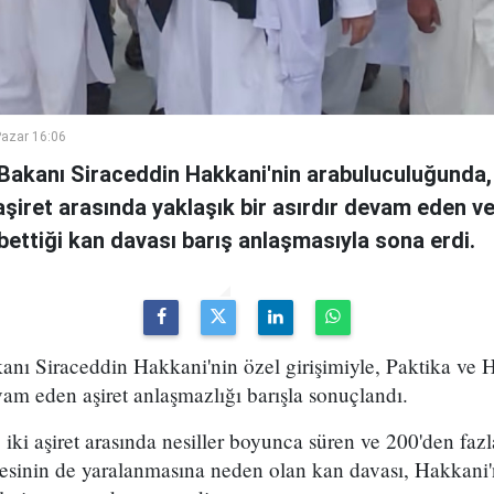
azar 16:06
i Bakanı Siraceddin Hakkani'nin arabuluculuğunda,
i aşiret arasında yaklaşık bir asırdır devam eden v
ybettiği kan davası barış anlaşmasıyla sona erdi.
kanı Siraceddin Hakkani'nin özel girişimiyle, Paktika ve H
vam eden aşiret anlaşmazlığı barışla sonuçlandı.
iki aşiret arasında nesiller boyunca süren ve 200'den fazl
esinin de yaralanmasına neden olan kan davası, Hakkani'