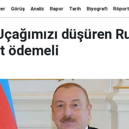
ler
Görüş
Analiz
Rapor
Tarih
Biyografi
Röport
 Uçağımızı düşüren R
t ödemeli