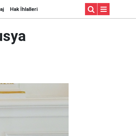
aj
Hak İhlalleri
usya