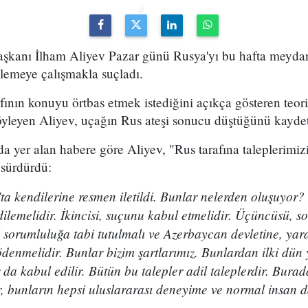
kanı İlham Aliyev Pazar günü Rusya'yı bu hafta meyda
lemeye çalışmakla suçladı.
ının konuyu örtbas etmek istediğini açıkça gösteren teori
leyen Aliyev, uçağın Rus ateşi sonucu düştüğünü kaydet
yer alan habere göre Aliyev, "Rus tarafına taleplerimizi 
 sürdürdü:
ta kendilerine resmen iletildi. Bunlar nelerden oluşuyor? B
lemelidir. İkincisi, suçunu kabul etmelidir. Üçüncüsü, s
i sorumluluğa tabi tutulmalı ve Azerbaycan devletine, ya
denmelidir. Bunlar bizim şartlarımız. Bunlardan ilki dün y
da kabul edilir. Bütün bu talepler adil taleplerdir. Burad
, bunların hepsi uluslararası deneyime ve normal insan d