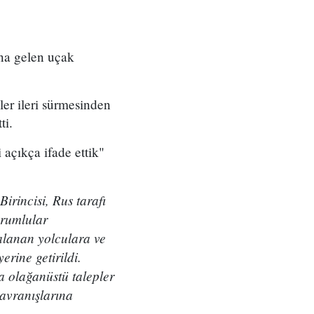
na gelen uçak
ler ileri sürmesinden
ti.
açıkça ifade ettik"
irincisi, Rus tarafı
orumlular
ralanan yolculara ve
erine getirildi.
a olağanüstü talepler
avranışlarına