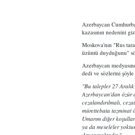
Azerbaycan Cumhurbaş
kazasının nedenini giz
Moskova'nın "Rus taraf
üzüntü duyduğunu" söy
Azerbaycan medyasında 
dedi ve sözlerini şöyle
"Bu talepler 27 Aralık'
Azerbaycan'dan özür di
cezalandırılmalı, ceza
mürettebata tazminat ö
Umarım diğer koşullar 
ya da meseleler yoktur
dayanmaktadır."