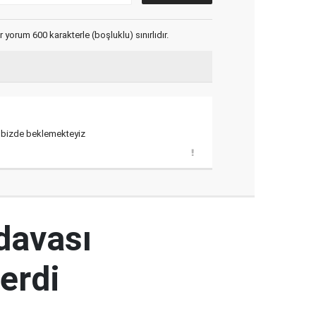
yorum 600 karakterle (boşluklu) sınırlıdır.
e bizde beklemekteyiz
 davası
erdi