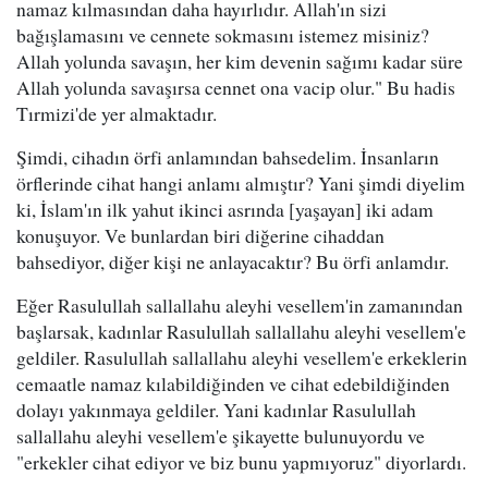
namaz kılmasından daha hayırlıdır. Allah'ın sizi
bağışlamasını ve cennete sokmasını istemez misiniz?
Allah yolunda savaşın, her kim devenin sağımı kadar süre
Allah yolunda savaşırsa cennet ona vacip olur." Bu hadis
Tırmizi'de yer almaktadır.
Şimdi, cihadın örfi anlamından bahsedelim. İnsanların
örflerinde cihat hangi anlamı almıştır? Yani şimdi diyelim
ki, İslam'ın ilk yahut ikinci asrında [yaşayan] iki adam
konuşuyor. Ve bunlardan biri diğerine cihaddan
bahsediyor, diğer kişi ne anlayacaktır? Bu örfi anlamdır.
Eğer Rasulullah sallallahu aleyhi vesellem'in zamanından
başlarsak, kadınlar Rasulullah sallallahu aleyhi vesellem'e
geldiler. Rasulullah sallallahu aleyhi vesellem'e erkeklerin
cemaatle namaz kılabildiğinden ve cihat edebildiğinden
dolayı yakınmaya geldiler. Yani kadınlar Rasulullah
sallallahu aleyhi vesellem'e şikayette bulunuyordu ve
"erkekler cihat ediyor ve biz bunu yapmıyoruz" diyorlardı.