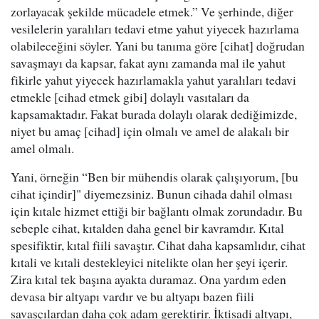
zorlayacak şekilde mücadele etmek.” Ve şerhinde, diğer
vesilelerin yaralıları tedavi etme yahut yiyecek hazırlama
olabileceğini söyler. Yani bu tanıma göre [cihat] doğrudan
savaşmayı da kapsar, fakat aynı zamanda mal ile yahut
fikirle yahut yiyecek hazırlamakla yahut yaralıları tedavi
etmekle [cihad etmek gibi] dolaylı vasıtaları da
kapsamaktadır. Fakat burada dolaylı olarak dediğimizde,
niyet bu amaç [cihad] için olmalı ve amel de alakalı bir
amel olmalı.
Yani, örneğin “Ben bir mühendis olarak çalışıyorum, [bu
cihat içindir]" diyemezsiniz. Bunun cihada dahil olması
için kıtale hizmet ettiği bir bağlantı olmak zorundadır. Bu
sebeple cihat, kıtalden daha genel bir kavramdır. Kıtal
spesifiktir, kıtal fiili savaştır. Cihat daha kapsamlıdır, cihat
kıtali ve kıtali destekleyici nitelikte olan her şeyi içerir.
Zira kıtal tek başına ayakta duramaz. Ona yardım eden
devasa bir altyapı vardır ve bu altyapı bazen fiili
savaşçılardan daha çok adam gerektirir. İktisadi altyapı,