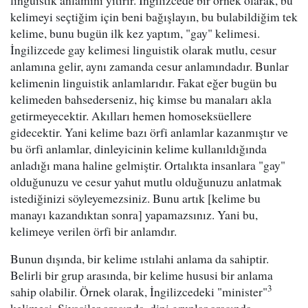
linguistik anlamını yitirir. İngilizcede bir örnek olarak, bu
kelimeyi seçtiğim için beni bağışlayın, bu bulabildiğim tek
kelime, bunu bugün ilk kez yaptım, "gay" kelimesi.
İngilizcede gay kelimesi linguistik olarak mutlu, cesur
anlamına gelir, aynı zamanda cesur anlamındadır. Bunlar
kelimenin linguistik anlamlarıdır. Fakat eğer bugün bu
kelimeden bahsederseniz, hiç kimse bu manaları akla
getirmeyecektir. Akılları hemen homoseksüellere
gidecektir. Yani kelime bazı örfi anlamlar kazanmıştır ve
bu örfi anlamlar, dinleyicinin kelime kullanıldığında
anladığı mana haline gelmiştir. Ortalıkta insanlara "gay"
olduğunuzu ve cesur yahut mutlu olduğunuzu anlatmak
istediğinizi söyleyemezsiniz. Bunu artık [kelime bu
manayı kazandıktan sonra] yapamazsınız. Yani bu,
kelimeye verilen örfi bir anlamdır.
Bunun dışında, bir kelime ıstılahi anlama da sahiptir.
Belirli bir grup arasında, bir kelime hususi bir anlama
3
sahip olabilir. Örnek olarak, İngilizcedeki "minister"