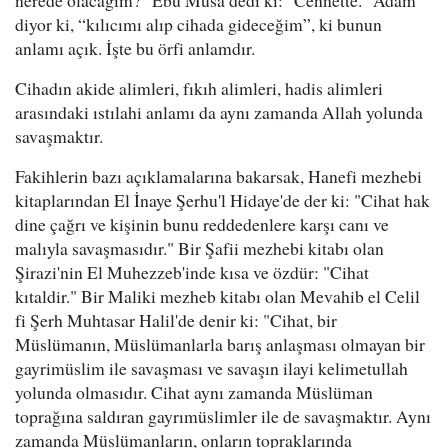
nerede olacağım?" Ebu Musa dedi ki: "Cennette." Adam
diyor ki, “kılıcımı alıp cihada gideceğim”, ki bunun
anlamı açık. İşte bu örfi anlamdır.
Cihadın akide alimleri, fıkıh alimleri, hadis alimleri
arasındaki ıstılahi anlamı da aynı zamanda Allah yolunda
savaşmaktır.
Fakihlerin bazı açıklamalarına bakarsak, Hanefi mezhebi
kitaplarından El İnaye Şerhu'l Hidaye'de der ki: "Cihat hak
dine çağrı ve kişinin bunu reddedenlere karşı canı ve
malıyla savaşmasıdır." Bir Şafii mezhebi kitabı olan
Şirazi'nin El Muhezzeb'inde kısa ve özdür: "Cihat
kıtaldir." Bir Maliki mezheb kitabı olan Mevahib el Celil
fi Şerh Muhtasar Halil'de denir ki: "Cihat, bir
Müslümanın, Müslümanlarla barış anlaşması olmayan bir
gayrimüslim ile savaşması ve savaşın ilayi kelimetullah
yolunda olmasıdır. Cihat aynı zamanda Müslüman
toprağına saldıran gayrımüslimler ile de savaşmaktır. Aynı
zamanda Müslümanların, onların topraklarında