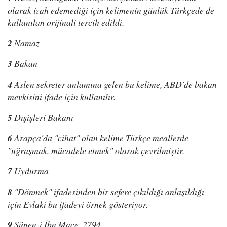
olarak izah edemediği için kelimenin günlük Türkçede de
kullanılan orijinali tercih edildi.
2
Namaz
3
Bakan
4
Aslen sekreter anlamına gelen bu kelime, ABD'de bakan
mevkisini ifade için kullanılır.
5
Dışişleri Bakanı
6
Arapça'da "cihat" olan kelime Türkçe meallerde
"uğraşmak, mücadele etmek" olarak çevrilmiştir.
7
Uydurma
8
"Dönmek" ifadesinden bir sefere çıkıldığı anlaşıldığı
için Evlaki bu ifadeyi örnek gösteriyor.
9
Sünen-i İbn Mace, 2794