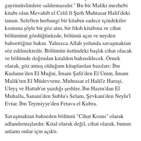
gayrimüslimlere saldırmasıdır." Bu bir Maliki mezhebi
kitabı olan Mevahib el Celil fi Şerh Muhtasar Halil'deki
tanım. Seleften herhangi bir kitabın sadece içindekiler
kısmına şöyle bir göz atın, bir fıkıh kitabına ve cihat
bölümünü gördüğünüzde, bölümü açın ve neyden
bahsettiğine bakın. Yalnızca Allah yolunda savaşmaktan
söz edilmektedir. Bölümün üstündeki başlık cihat olacak
ve bölümde doğrudan kıtalden bahsedilecek. Örnek
olarak, göz atmış olduğum kitaplardan bazıları: İbn
Kudame'den El Muğni, İmam Şafii'den El Umm, İmam
Malik'ten El Müdevvene, Muhtasar el Halil'e Haraşi,
Uleyş ve Hattab'ın yazdığı şerhler, İbn Hazm'dan El
Muhalla, Sanani'den Sublu's Selam, Şevkani'den Neylu'l
Evtar, İbn Teymiyye'den Fetava el Kubra.
Savaşmaktan bahseden bölümü "Cihat Kısmı" olarak
adlandırmışlardır. Kıtal olarak değil, cihat olarak, bunun
anlamı onlar için açıktı.