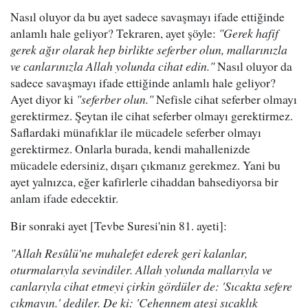
Nasıl oluyor da bu ayet sadece savaşmayı ifade ettiğinde
anlamlı hale geliyor? Tekraren, ayet şöyle:
"Gerek hafif
gerek ağır olarak hep birlikte seferber olun, mallarınızla
ve canlarınızla Allah yolunda cihat edin."
Nasıl oluyor da
sadece savaşmayı ifade ettiğinde anlamlı hale geliyor?
Ayet diyor ki
"seferber olun."
Nefisle cihat seferber olmayı
gerektirmez. Şeytan ile cihat seferber olmayı gerektirmez.
Saflardaki münafıklar ile mücadele seferber olmayı
gerektirmez. Onlarla burada, kendi mahallenizde
mücadele edersiniz, dışarı çıkmanız gerekmez. Yani bu
ayet yalnızca, eğer kafirlerle cihaddan bahsediyorsa bir
anlam ifade edecektir.
Bir sonraki ayet [Tevbe Suresi'nin 81. ayeti]:
"Allah Resûlü'ne muhalefet ederek geri kalanlar,
oturmalarıyla sevindiler. Allah yolunda mallarıyla ve
canlarıyla cihat etmeyi çirkin gördüler de: 'Sıcakta sefere
çıkmayın.' dediler. De ki: 'Cehennem ateşi sıcaklık