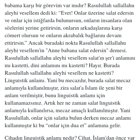
babama karşı bir görevim var mıdır? Rasulullah sallallahu
aleyhi vesellem dedi ki: “Evet! Onlar üzerine salat edersin
ve onlar için istiğfarda bulunursun, onların insanlara olan
sözlerini yerine getirirsin, onların arkadaşlarına karşı
cömert olursun ve onların akrabalık bağlarını devam
ettirirsin.” Ancak buradaki nokta Rasulullah sallallahu
aleyhi vesellem'in "Anne babana salat edersin" demesi.
Rasulullah sallallahu aleyhi vesellem salat'ın şer'i anlamını
mı kastetti, dini anlamını mı kastetti? Hayır. Burada
Rasulullah sallallahu aleyhi vesellem ne kastetti?
Linguistik anlamı. Yani bu mecazdır, burada salat mecaz
anlamıyla kullanılmıştır, zira salat'a İslam ile yeni bir
anlam verilmiştir, bunu linguistik anlamı için
kullanamazsınız. Artık her ne zaman salat linguistik
anlamıyla kullanılırsa, mecaz amaçlı kullanılmıştır. Yani
Rasulullah, onlar için salatta bulun derken mecaz anlamı
kullanmıştır ki bu “onlar için dua et” anlamına gelir.
Cihadın linguistik anlamı nedir? Cihat, İslam'dan önce var