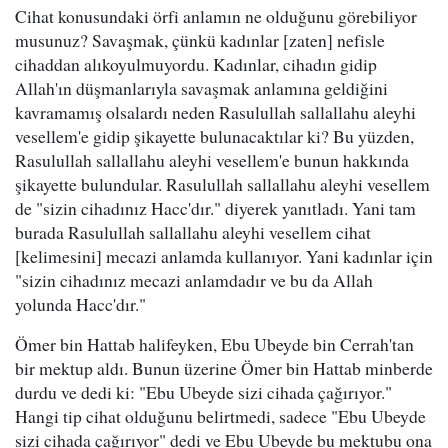
Cihat konusundaki örfi anlamın ne olduğunu görebiliyor
musunuz? Savaşmak, çünkü kadınlar [zaten] nefisle
cihaddan alıkoyulmuyordu. Kadınlar, cihadın gidip
Allah'ın düşmanlarıyla savaşmak anlamına geldiğini
kavramamış olsalardı neden Rasulullah sallallahu aleyhi
vesellem'e gidip şikayette bulunacaktılar ki? Bu yüzden,
Rasulullah sallallahu aleyhi vesellem'e bunun hakkında
şikayette bulundular. Rasulullah sallallahu aleyhi vesellem
de "sizin cihadınız Hacc'dır." diyerek yanıtladı. Yani tam
burada Rasulullah sallallahu aleyhi vesellem cihat
[kelimesini] mecazi anlamda kullanıyor. Yani kadınlar için
"sizin cihadınız mecazi anlamdadır ve bu da Allah
yolunda Hacc'dır."
Ömer bin Hattab halifeyken, Ebu Ubeyde bin Cerrah'tan
bir mektup aldı. Bunun üzerine Ömer bin Hattab minberde
durdu ve dedi ki: "Ebu Ubeyde sizi cihada çağırıyor."
Hangi tip cihat olduğunu belirtmedi, sadece "Ebu Ubeyde
sizi cihada çağırıyor" dedi ve Ebu Ubeyde bu mektubu ona