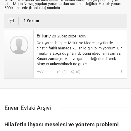
aittir. Mepa News, yapılan yorumlardan sorumlu değildir. Her bir yorum
600 karakterle (boşluklu) sınırlıdır.
1 Yorum
Ertan
/ 20 Şubat 2024 18:05
Çok yararlı bilgiler. Mekki ve Medeni ayetlerde
cihatın farklı manada kullanıldığını bilmiyordum. Bir
mealci, arapça düşmanı vb bunu ebedi anlayamaz.
Kuranı zaman,mekan ve şartları değerlendirerek
okuyup anlayabilmek ne güzel.
Yanıtla
(3)
(0)
Enver Evlaki Arşivi
Hilafetin ihyası meselesi ve yöntem problemi