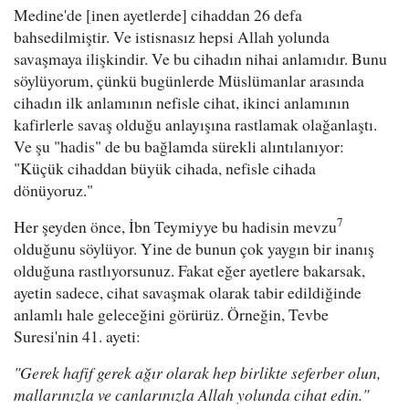
Medine'de [inen ayetlerde] cihaddan 26 defa
bahsedilmiştir. Ve istisnasız hepsi Allah yolunda
savaşmaya ilişkindir. Ve bu cihadın nihai anlamıdır. Bunu
söylüyorum, çünkü bugünlerde Müslümanlar arasında
cihadın ilk anlamının nefisle cihat, ikinci anlamının
kafirlerle savaş olduğu anlayışına rastlamak olağanlaştı.
Ve şu "hadis" de bu bağlamda sürekli alıntılanıyor:
"Küçük cihaddan büyük cihada, nefisle cihada
dönüyoruz."
7
Her şeyden önce, İbn Teymiyye bu hadisin mevzu
olduğunu söylüyor. Yine de bunun çok yaygın bir inanış
olduğuna rastlıyorsunuz. Fakat eğer ayetlere bakarsak,
ayetin sadece, cihat savaşmak olarak tabir edildiğinde
anlamlı hale geleceğini görürüz. Örneğin, Tevbe
Suresi'nin 41. ayeti:
"Gerek hafif gerek ağır olarak hep birlikte seferber olun,
mallarınızla ve canlarınızla Allah yolunda cihat edin."