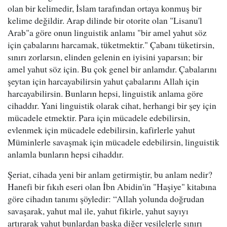
olan bir kelimedir, İslam tarafından ortaya konmuş bir
kelime değildir. Arap dilinde bir otorite olan "Lisanu'l
Arab"a göre onun linguistik anlamı "bir amel yahut söz
için çabalarını harcamak, tüketmektir." Çabanı tüketirsin,
sınırı zorlarsın, elinden gelenin en iyisini yaparsın; bir
amel yahut söz için. Bu çok genel bir anlamdır. Çabalarını
şeytan için harcayabilirsin yahut çabalarını Allah için
harcayabilirsin. Bunların hepsi, linguistik anlama göre
cihaddır. Yani linguistik olarak cihat, herhangi bir şey için
mücadele etmektir. Para için mücadele edebilirsin,
evlenmek için mücadele edebilirsin, kafirlerle yahut
Müminlerle savaşmak için mücadele edebilirsin, linguistik
anlamla bunların hepsi cihaddır.
Şeriat, cihada yeni bir anlam getirmiştir, bu anlam nedir?
Hanefi bir fıkıh eseri olan İbn Abidin'in "Haşiye" kitabına
göre cihadın tanımı şöyledir: “Allah yolunda doğrudan
savaşarak, yahut mal ile, yahut fikirle, yahut sayıyı
artırarak yahut bunlardan başka diğer vesilelerle sınırı