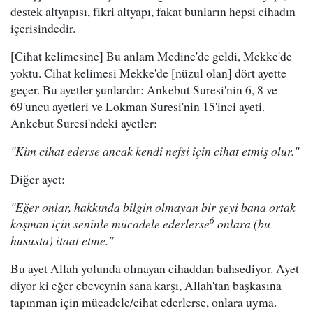
destek altyapısı, fikri altyapı, fakat bunların hepsi cihadın
içerisindedir.
[Cihat kelimesine] Bu anlam Medine'de geldi, Mekke'de
yoktu. Cihat kelimesi Mekke'de [nüzul olan] dört ayette
geçer. Bu ayetler şunlardır: Ankebut Suresi'nin 6, 8 ve
69'uncu ayetleri ve Lokman Suresi'nin 15'inci ayeti.
Ankebut Suresi'ndeki ayetler:
"Kim cihat ederse ancak kendi nefsi için cihat etmiş olur."
Diğer ayet:
"Eğer onlar, hakkında bilgin olmayan bir şeyi bana ortak
6
koşman için seninle mücadele ederlerse
onlara (bu
hususta) itaat etme."
Bu ayet Allah yolunda olmayan cihaddan bahsediyor. Ayet
diyor ki eğer ebeveynin sana karşı, Allah'tan başkasına
tapınman için mücadele/cihat ederlerse, onlara uyma.