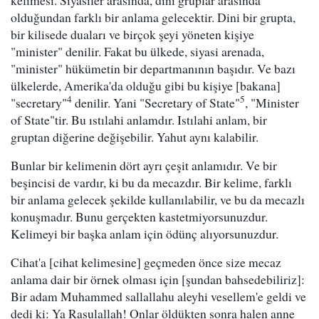
kelimesi. Siyasiler arasında, dini gruplar arasında
olduğundan farklı bir anlama gelecektir. Dini bir grupta,
bir kilisede duaları ve birçok şeyi yöneten kişiye
"minister" denilir. Fakat bu ülkede, siyasi arenada,
"minister" hükümetin bir departmanının başıdır. Ve bazı
ülkelerde, Amerika'da olduğu gibi bu kişiye [bakana]
4
5
"secretary"
denilir. Yani "Secretary of State"
, "Minister
of State"tir. Bu ıstılahi anlamdır. Istılahi anlam, bir
gruptan diğerine değişebilir. Yahut aynı kalabilir.
Bunlar bir kelimenin dört ayrı çeşit anlamıdır. Ve bir
beşincisi de vardır, ki bu da mecazdır. Bir kelime, farklı
bir anlama gelecek şekilde kullanılabilir, ve bu da mecazlı
konuşmadır. Bunu gerçekten kastetmiyorsunuzdur.
Kelimeyi bir başka anlam için ödünç alıyorsunuzdur.
Cihat'a [cihat kelimesine] geçmeden önce size mecaz
anlama dair bir örnek olması için [şundan bahsedebiliriz]:
Bir adam Muhammed sallallahu aleyhi vesellem'e geldi ve
dedi ki: Ya Rasulallah! Onlar öldükten sonra halen anne