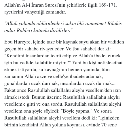
Allah'ın Al-i İmran Suresi'nin şehidlerle ilgili 169-171.
ayetlerini vahyettiği zamandır.
"Allah yolunda öldürülenleri sakın ölü zannetme! Bilakis
onlar Rableri katında diridirler."
Ebu Hureyre, içinde taze bir kaynak suyu akan bir vadiden
geçen bir sahabe rivayet eder. Ve [bu sahabe] der ki:
"Kendimi insanlardan tecrit edip ve Allah'a ibadet etmek
için bu vadide kalabilir miyim?" Yani bu kişi nefisle cihat
etmek istiyordu, su kaynağının hemen yanında, tüm
zamanını Allah azze ve celle'ye ibadete adamak,
günahlardan uzak durmak, insanlardan uzak durmak...
Fakat önce Rasulullah sallallahu aleyhi vesellem'den izin
almak istedi. Bunun üzerine Rasulullah sallallahu aleyhi
vesellem'e gitti ve ona sordu. Rasulullah sallallahu aleyhi
vesellem ona şöyle söyledi: "Böyle yapma." Ve sonra
Rasulullah sallallahu aleyhi vesellem dedi ki: "İçinizden
birinin kendisini Allah yoluna koyması, evinde 70 sene