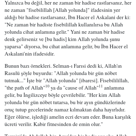
Yalnızca bu değil, her ne zaman bir hadise rastlarsanız, her
ne zaman "fisebilillah [Allah yolunda]" ifadesinin yer
aldığı bir hadise rastlarsanız, İbn Hacer el Askalani der ki:
"Ne zaman bir hadiste fisebilillah kullanılırsa bu Allah
yolunda cihat anlamına gelir." Yani ne zaman bir hadise
denk gelirseniz ve [bu hadis] kim Allah yolunda şunu
yaparsa" diyorsa, bu cihat anlamına gelir, bu İbn Hacer el
Askalani'nin ifadesidir.
Bunun bazı örnekleri. Selman-ı Farısi dedi ki, Allah'ın
Rasulü şöyle buyurdu: "Allah yolunda bir gün nöbet
tutmak..." İşte bir "Allah yolunda" [ibaresi]. Fisebililillah,
10
11
"the path of Allah"
ya da "cause of Allah"
anlamına
gelir, bu İngilizceye böyle çevrilebilir. "Her kim Allah
yolunda bir gün nöbet tutarsa, bu bir ayın gündüzlerinde
oruç tutup gecelerinde namaz kılmaktan daha hayırlıdır.
Eğer ölürse, işlediği amelin ecri devam eder. Buna karşılık
ücreti verilir. Kabir fitnesinden de emin olur."