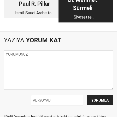
Paul R. Pillar
Sürmeli
İsrail-Suudi Arabistan
Siyasette
normalleşmesi neden
Müslümanca duruş
Ortadoğu barışını
getirmeyecek?
YAZIYA
YORUM KAT
UYARI: Yorumların her türlü cezai ve hukuki sorumluluğu yazan kişiye