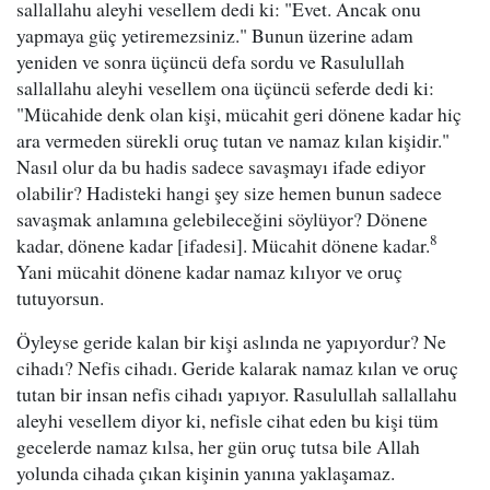
sallallahu aleyhi vesellem dedi ki: "Evet. Ancak onu
yapmaya güç yetiremezsiniz." Bunun üzerine adam
yeniden ve sonra üçüncü defa sordu ve Rasulullah
sallallahu aleyhi vesellem ona üçüncü seferde dedi ki:
"Mücahide denk olan kişi, mücahit geri dönene kadar hiç
ara vermeden sürekli oruç tutan ve namaz kılan kişidir."
Nasıl olur da bu hadis sadece savaşmayı ifade ediyor
olabilir? Hadisteki hangi şey size hemen bunun sadece
savaşmak anlamına gelebileceğini söylüyor? Dönene
8
kadar, dönene kadar [ifadesi]. Mücahit dönene kadar.
Yani mücahit dönene kadar namaz kılıyor ve oruç
tutuyorsun.
Öyleyse geride kalan bir kişi aslında ne yapıyordur? Ne
cihadı? Nefis cihadı. Geride kalarak namaz kılan ve oruç
tutan bir insan nefis cihadı yapıyor. Rasulullah sallallahu
aleyhi vesellem diyor ki, nefisle cihat eden bu kişi tüm
gecelerde namaz kılsa, her gün oruç tutsa bile Allah
yolunda cihada çıkan kişinin yanına yaklaşamaz.