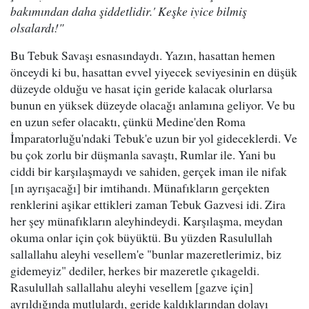
bakımından daha şiddetlidir.' Keşke iyice bilmiş
olsalardı!"
Bu Tebuk Savaşı esnasındaydı. Yazın, hasattan hemen
önceydi ki bu, hasattan evvel yiyecek seviyesinin en düşük
düzeyde olduğu ve hasat için geride kalacak olurlarsa
bunun en yüksek düzeyde olacağı anlamına geliyor. Ve bu
en uzun sefer olacaktı, çünkü Medine'den Roma
İmparatorluğu'ndaki Tebuk'e uzun bir yol gideceklerdi. Ve
bu çok zorlu bir düşmanla savaştı, Rumlar ile. Yani bu
ciddi bir karşılaşmaydı ve sahiden, gerçek iman ile nifak
[ın ayrışacağı] bir imtihandı. Münafıkların gerçekten
renklerini aşikar ettikleri zaman Tebuk Gazvesi idi. Zira
her şey münafıkların aleyhindeydi. Karşılaşma, meydan
okuma onlar için çok büyüktü. Bu yüzden Rasulullah
sallallahu aleyhi vesellem'e "bunlar mazeretlerimiz, biz
gidemeyiz" dediler, herkes bir mazeretle çıkageldi.
Rasulullah sallallahu aleyhi vesellem [gazve için]
ayrıldığında mutlulardı, geride kaldıklarından dolayı