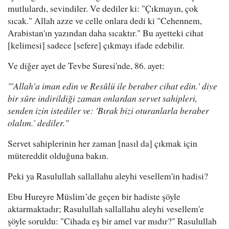
mutlulardı, sevindiler. Ve dediler ki: "Çıkmayın, çok
sıcak." Allah azze ve celle onlara dedi ki "Cehennem,
Arabistan'ın yazından daha sıcaktır." Bu ayetteki cihat
[kelimesi] sadece [sefere] çıkmayı ifade edebilir.
Ve diğer ayet de Tevbe Suresi'nde, 86. ayet:
"'Allah'a iman edin ve Resûlü ile beraber cihat edin.' diye
bir sûre indirildiği zaman onlardan servet sahipleri,
senden izin istediler ve: 'Bırak bizi oturanlarla beraber
olalım.' dediler."
Servet sahiplerinin her zaman [nasıl da] çıkmak için
mütereddit olduğuna bakın.
Peki ya Rasulullah sallallahu aleyhi vesellem'in hadisi?
Ebu Hureyre Müslim’de geçen bir hadiste şöyle
aktarmaktadır; Rasulullah sallallahu aleyhi vesellem'e
şöyle soruldu: "Cihada eş bir amel var mıdır?" Rasulullah