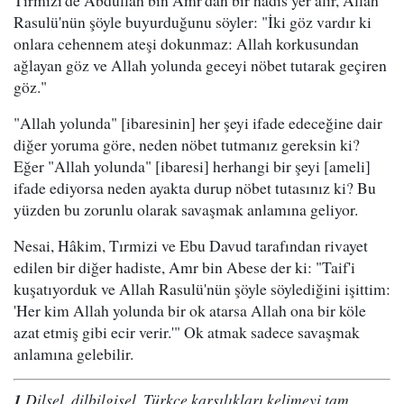
Tırmizi'de Abdullah bin Amr'dan bir hadis yer alır, Allah
Rasulü'nün şöyle buyurduğunu söyler: "İki göz vardır ki
onlara cehennem ateşi dokunmaz: Allah korkusundan
ağlayan göz ve Allah yolunda geceyi nöbet tutarak geçiren
göz."
"Allah yolunda" [ibaresinin] her şeyi ifade edeceğine dair
diğer yoruma göre, neden nöbet tutmanız gereksin ki?
Eğer "Allah yolunda" [ibaresi] herhangi bir şeyi [ameli]
ifade ediyorsa neden ayakta durup nöbet tutasınız ki? Bu
yüzden bu zorunlu olarak savaşmak anlamına geliyor.
Nesai, Hâkim, Tırmizi ve Ebu Davud tarafından rivayet
edilen bir diğer hadiste, Amr bin Abese der ki: "Taif'i
kuşatıyorduk ve Allah Rasulü'nün şöyle söylediğini işittim:
'Her kim Allah yolunda bir ok atarsa Allah ona bir köle
azat etmiş gibi ecir verir.'" Ok atmak sadece savaşmak
anlamına gelebilir.
1
Dilsel, dilbilgisel. Türkçe karşılıkları kelimeyi tam