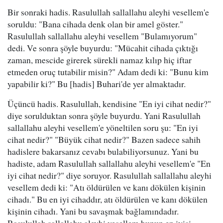
Bir sonraki hadis. Rasulullah sallallahu aleyhi vesellem'e
soruldu: "Bana cihada denk olan bir amel göster."
Rasulullah sallallahu aleyhi vesellem "Bulamıyorum"
dedi. Ve sonra şöyle buyurdu: "Mücahit cihada çıktığı
zaman, mescide girerek sürekli namaz kılıp hiç iftar
etmeden oruç tutabilir misin?" Adam dedi ki: "Bunu kim
yapabilir ki?" Bu [hadis] Buhari'de yer almaktadır.
Üçüncü hadis. Rasulullah, kendisine "En iyi cihat nedir?"
diye sorulduktan sonra şöyle buyurdu. Yani Rasulullah
sallallahu aleyhi vesellem'e yöneltilen soru şu: "En iyi
cihat nedir?" "Büyük cihat nedir?" Bazen sadece sahih
hadislere bakarsanız cevabı bulabiliyorsunuz. Yani bu
hadiste, adam Rasulullah sallallahu aleyhi vesellem'e "En
iyi cihat nedir?" diye soruyor. Rasulullah sallallahu aleyhi
vesellem dedi ki: "Atı öldürülen ve kanı dökülen kişinin
cihadı." Bu en iyi cihaddır, atı öldürülen ve kanı dökülen
kişinin cihadı. Yani bu savaşmak bağlamındadır.