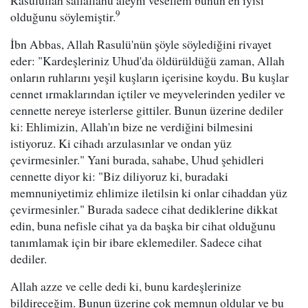
Rasulullah sallallahu aleyhi vesellem bunun en iyisi
9
olduğunu söylemiştir.
İbn Abbas, Allah Rasulü'nün şöyle söylediğini rivayet
eder: "Kardeşleriniz Uhud'da öldürüldüğü zaman, Allah
onların ruhlarını yeşil kuşların içerisine koydu. Bu kuşlar
cennet ırmaklarından içtiler ve meyvelerinden yediler ve
cennette nereye isterlerse gittiler. Bunun üzerine dediler
ki: Ehlimizin, Allah'ın bize ne verdiğini bilmesini
istiyoruz. Ki cihadı arzulasınlar ve ondan yüz
çevirmesinler." Yani burada, sahabe, Uhud şehidleri
cennette diyor ki: "Biz diliyoruz ki, buradaki
memnuniyetimiz ehlimize iletilsin ki onlar cihaddan yüz
çevirmesinler." Burada sadece cihat dediklerine dikkat
edin, buna nefisle cihat ya da başka bir cihat olduğunu
tanımlamak için bir ibare eklemediler. Sadece cihat
dediler.
Allah azze ve celle dedi ki, bunu kardeşlerinize
bildireceğim. Bunun üzerine çok memnun oldular ve bu