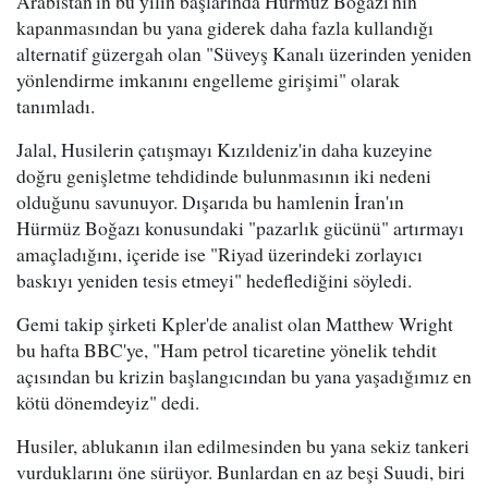
Arabistan'ın bu yılın başlarında Hürmüz Boğazı'nın
kapanmasından bu yana giderek daha fazla kullandığı
alternatif güzergah olan "Süveyş Kanalı üzerinden yeniden
yönlendirme imkanını engelleme girişimi" olarak
tanımladı.
Jalal, Husilerin çatışmayı Kızıldeniz'in daha kuzeyine
doğru genişletme tehdidinde bulunmasının iki nedeni
olduğunu savunuyor. Dışarıda bu hamlenin İran'ın
Hürmüz Boğazı konusundaki "pazarlık gücünü" artırmayı
amaçladığını, içeride ise "Riyad üzerindeki zorlayıcı
baskıyı yeniden tesis etmeyi" hedeflediğini söyledi.
Gemi takip şirketi Kpler'de analist olan Matthew Wright
bu hafta BBC'ye, "Ham petrol ticaretine yönelik tehdit
açısından bu krizin başlangıcından bu yana yaşadığımız en
kötü dönemdeyiz" dedi.
Husiler, ablukanın ilan edilmesinden bu yana sekiz tankeri
vurduklarını öne sürüyor. Bunlardan en az beşi Suudi, biri