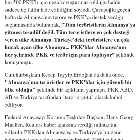
bin 500 PKK'lı için ceza kovuşturması olduğu halde
sadece üç failin iade edildiğini söyledi. Çavuşoğlu geçen
hafta da Almanya'nın teröre ve PKK'ya destek verdiği
"Tüm teröristlerin Almanya'ya
suçlamasında bulunarak,
gitmesi tesadüf değil. Tüm teröristlere en çok desteği
veren ülke Almanya. Türkiye'deki teröristlere en çok
kucak açan ülke Almanya... PKK'lılar Almanya'nın
her şehrinde PKK ve terör için para topluyor”
şeklinde
konuşmuştu.
Cumhurbaşkanı Recep Tayyip Erdoğan da daha önce,
"Almanya'nın teröristler ve PKK'lılar için güvenli bir
ülke olduğu"
şeklinde bir açıklama yapmıştı. PKK ABD,
AB ve Türkiye tarafından "terör örgütü" olarak kabul
ediliyor.
Federal Anayasayı Koruma Teşkilatı Başkanı Hans-Georg
Maaßen, Reuters haber ajansına verdiği mülakatta,
yıllardır PKK'dan Almanya'ya ve Türkiye'ye bir zarar
gelmemesi için çalıştıklarını belirterek Türkiye ile bu