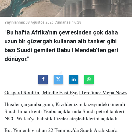
Yayınlanma:
08 Ağustos 2026 Cumartesi 16:28
"Bu hafta Afrika'nın çevresinden çok daha
uzun bir güzergah kullanan altı tanker gibi
bazı Suudi gemileri Babu'l Mendeb'ten geri
dönüyor."
Gaspard Rouffin | Middle East Eye | Tercüme: Mepa News
Husiler çarşamba günü, Kızıldeniz'in kuzeyindeki önemli
Suudi liman kenti Yenbu açıklarında Suudi petrol tankeri
NCC Wafaa'ya balistik füzeler ateşlediklerini açıkladı.
Bu, Yemenli grubun 22 Temmuz'da Suudi Arabistan'a