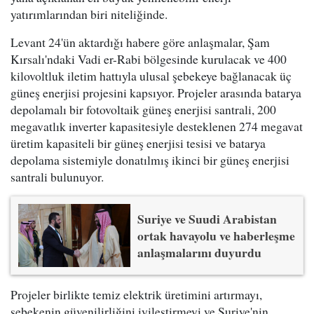
yatırımlarından biri niteliğinde.
Levant 24'ün aktardığı habere göre anlaşmalar, Şam
Kırsalı'ndaki Vadi er-Rabi bölgesinde kurulacak ve 400
kilovoltluk iletim hattıyla ulusal şebekeye bağlanacak üç
güneş enerjisi projesini kapsıyor. Projeler arasında batarya
depolamalı bir fotovoltaik güneş enerjisi santrali, 200
megavatlık inverter kapasitesiyle desteklenen 274 megavat
üretim kapasiteli bir güneş enerjisi tesisi ve batarya
depolama sistemiyle donatılmış ikinci bir güneş enerjisi
santrali bulunuyor.
Suriye ve Suudi Arabistan
ortak havayolu ve haberleşme
anlaşmalarını duyurdu
Projeler birlikte temiz elektrik üretimini artırmayı,
şebekenin güvenilirliğini iyileştirmeyi ve Suriye'nin