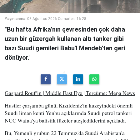
Yayınlanma:
08 Ağustos 2026 Cumartesi 16:28
"Bu hafta Afrika'nın çevresinden çok daha
uzun bir güzergah kullanan altı tanker gibi
bazı Suudi gemileri Babu'l Mendeb'ten geri
dönüyor."
Gaspard Rouffin | Middle East Eye | Tercüme: Mepa News
Husiler çarşamba günü, Kızıldeniz'in kuzeyindeki önemli
Suudi liman kenti Yenbu açıklarında Suudi petrol tankeri
NCC Wafaa'ya balistik füzeler ateşlediklerini açıkladı.
Bu, Yemenli grubun 22 Temmuz'da Suudi Arabistan'a