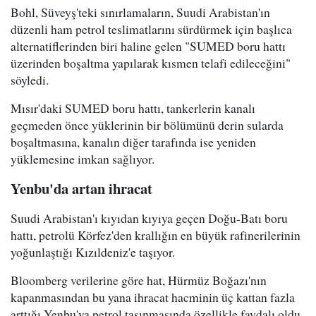
Bohl, Süveyş'teki sınırlamaların, Suudi Arabistan'ın
düzenli ham petrol teslimatlarını sürdürmek için başlıca
alternatiflerinden biri haline gelen "SUMED boru hattı
üzerinden boşaltma yapılarak kısmen telafi edileceğini"
söyledi.
Mısır'daki SUMED boru hattı, tankerlerin kanalı
geçmeden önce yüklerinin bir bölümünü derin sularda
boşaltmasına, kanalın diğer tarafında ise yeniden
yüklemesine imkan sağlıyor.
Yenbu'da artan ihracat
Suudi Arabistan'ı kıyıdan kıyıya geçen Doğu-Batı boru
hattı, petrolü Körfez'den krallığın en büyük rafinerilerinin
yoğunlaştığı Kızıldeniz'e taşıyor.
Bloomberg verilerine göre hat, Hürmüz Boğazı'nın
kapanmasından bu yana ihracat hacminin üç kattan fazla
arttığı Yenbu'ya petrol taşınmasında özellikle faydalı oldu.