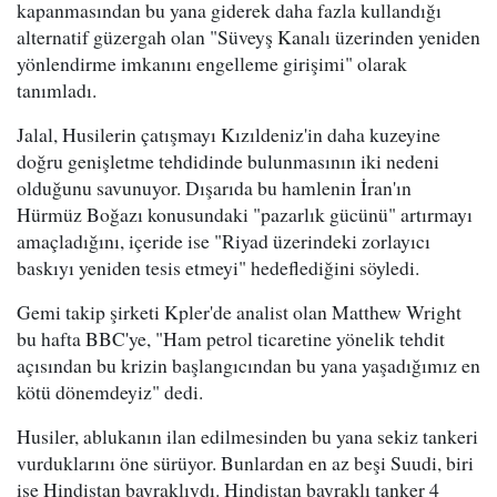
kapanmasından bu yana giderek daha fazla kullandığı
alternatif güzergah olan "Süveyş Kanalı üzerinden yeniden
yönlendirme imkanını engelleme girişimi" olarak
tanımladı.
Jalal, Husilerin çatışmayı Kızıldeniz'in daha kuzeyine
doğru genişletme tehdidinde bulunmasının iki nedeni
olduğunu savunuyor. Dışarıda bu hamlenin İran'ın
Hürmüz Boğazı konusundaki "pazarlık gücünü" artırmayı
amaçladığını, içeride ise "Riyad üzerindeki zorlayıcı
baskıyı yeniden tesis etmeyi" hedeflediğini söyledi.
Gemi takip şirketi Kpler'de analist olan Matthew Wright
bu hafta BBC'ye, "Ham petrol ticaretine yönelik tehdit
açısından bu krizin başlangıcından bu yana yaşadığımız en
kötü dönemdeyiz" dedi.
Husiler, ablukanın ilan edilmesinden bu yana sekiz tankeri
vurduklarını öne sürüyor. Bunlardan en az beşi Suudi, biri
ise Hindistan bayraklıydı. Hindistan bayraklı tanker 4