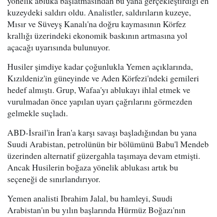
yönelik abluka başlatmasından bu yana gerçekleştirdiği en
kuzeydeki saldırı oldu. Analistler, saldırıların kuzeye,
Mısır ve Süveyş Kanalı'na doğru kaymasının Körfez
krallığı üzerindeki ekonomik baskının artmasına yol
açacağı uyarısında bulunuyor.
Husiler şimdiye kadar çoğunlukla Yemen açıklarında,
Kızıldeniz'in güneyinde ve Aden Körfezi'ndeki gemileri
hedef almıştı. Grup, Wafaa'yı ablukayı ihlal etmek ve
vurulmadan önce yapılan uyarı çağrılarını görmezden
gelmekle suçladı.
ABD-İsrail'in İran'a karşı savaşı başladığından bu yana
Suudi Arabistan, petrolünün bir bölümünü Babu'l Mendeb
üzerinden alternatif güzergahla taşımaya devam etmişti.
Ancak Husilerin boğaza yönelik ablukası artık bu
seçeneği de sınırlandırıyor.
Yemen analisti Ibrahim Jalal, bu hamleyi, Suudi
Arabistan'ın bu yılın başlarında Hürmüz Boğazı'nın