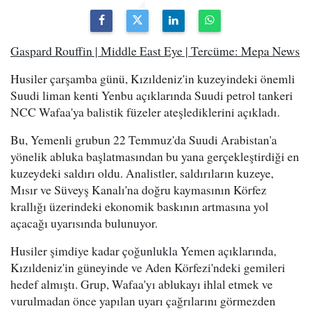
Gaspard Rouffin | Middle East Eye | Tercüme: Mepa News
Husiler çarşamba günü, Kızıldeniz'in kuzeyindeki önemli
Suudi liman kenti Yenbu açıklarında Suudi petrol tankeri
NCC Wafaa'ya balistik füzeler ateşlediklerini açıkladı.
Bu, Yemenli grubun 22 Temmuz'da Suudi Arabistan'a
yönelik abluka başlatmasından bu yana gerçekleştirdiği en
kuzeydeki saldırı oldu. Analistler, saldırıların kuzeye,
Mısır ve Süveyş Kanalı'na doğru kaymasının Körfez
krallığı üzerindeki ekonomik baskının artmasına yol
açacağı uyarısında bulunuyor.
Husiler şimdiye kadar çoğunlukla Yemen açıklarında,
Kızıldeniz'in güneyinde ve Aden Körfezi'ndeki gemileri
hedef almıştı. Grup, Wafaa'yı ablukayı ihlal etmek ve
vurulmadan önce yapılan uyarı çağrılarını görmezden