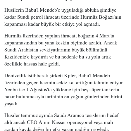
Husilerin Babu'l Mendeb'e uyguladığı abluka şimdiye
kadar Suudi petrol ihracatı üzerinde Hürmüz Boğazı'nın
kapanması kadar büyük bir etkiye yol açmadı.
Hürmüz üzerinden yapılan ihracat, boğazın 4 Mart'ta
kapanmasından bu yana keskin biçimde azaldı. Ancak
Suudi Arabistan sevkiyatlarının büyük bölümünü
Kızıldeniz'e kaydırdı ve bu nedenle bu su yolu artık
özellikle hassas hale geldi.
Denizcilik istihbaratı şirketi Kpler, Babu'l Mendeb
üzerinden geçen hacmin sekiz kat arttığını tahmin ediyor.
Yenbu ise 1 Ağustos'ta yükleme için beş süper tankerin
hazır bulunmasıyla tarihinin en yoğun günlerinden birini
yaşadı.
Husiler temmuz ayında Saudi Aramco tesislerini hedef
aldı ancak CEO Amin Nasser operasyonel veya mali
açıdan kayda değer bir etki yaşanmadığını söyledi.