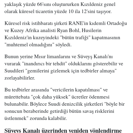
yaklaşık yüzde 66'sını oluştururken Kızıldeniz genel
olarak küresel ticaretin yüzde 10 ila 12'sini taşıyor.
Küresel risk istihbaratı şirketi RANE'in kıdemli Ortadoğu
ve Kuzey Afrika analisti Ryan Bohl, Husilerin
Kızıldeniz'in kuzeyindeki "bütün trafiği" kapatmasının
"muhtemel olmadığını" söyledi.
Bunun yerine Mısır limanlarını ve Süveyş Kanalı'nı
vurarak "inandırıcı bir tehdit" olduklarını gösterebilir ve
Suudileri "gemilerini gizlemek için tedbirler almaya"
zorlayabilirler.
Bu tedbirler arasında "vericilerin kapatılması" ve
mürettebata "çok daha yüksek" ücretler ödenmesi
bulunabilir. Böylece Suudi denizcilik şirketleri "böyle bir
sonucun beraberinde getirdiği bütün savaş risklerini
üstlenmek" zorunda kalabilir.
Süveyş Kanalı üzerinden yeniden yönlendirme