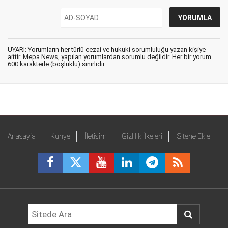
UYARI: Yorumların her türlü cezai ve hukuki sorumluluğu yazan kişiye
aittir. Mepa News, yapılan yorumlardan sorumlu değildir. Her bir yorum
600 karakterle (boşluklu) sınırlıdır.
Anasayfa
Künye
İletişim
Gizlilik İlkeleri
Sitene Ekle