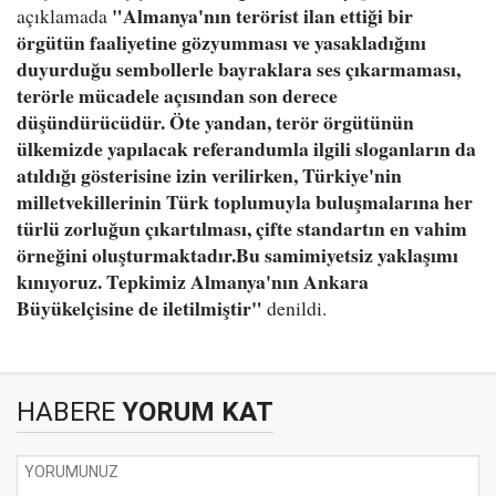
"Almanya'nın terörist ilan ettiği bir
açıklamada
örgütün faaliyetine gözyumması ve yasakladığını
duyurduğu sembollerle bayraklara ses çıkarmaması,
terörle mücadele açısından son derece
düşündürücüdür. Öte yandan, terör örgütünün
ülkemizde yapılacak referandumla ilgili sloganların da
atıldığı gösterisine izin verilirken, Türkiye'nin
milletvekillerinin Türk toplumuyla buluşmalarına her
türlü zorluğun çıkartılması, çifte standartın en vahim
örneğini oluşturmaktadır.Bu samimiyetsiz yaklaşımı
kınıyoruz. Tepkimiz Almanya'nın Ankara
Büyükelçisine de iletilmiştir"
denildi.
HABERE
YORUM KAT