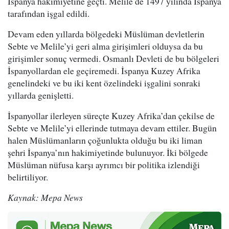
İspanya hakimiyetine geçti. Melile de 1497 yılında İspanya
tarafından işgal edildi.
Devam eden yıllarda bölgedeki Müslüman devletlerin
Sebte ve Melile’yi geri alma girişimleri olduysa da bu
girişimler sonuç vermedi. Osmanlı Devleti de bu bölgeleri
İspanyollardan ele geçiremedi. İspanya Kuzey Afrika
genelindeki ve bu iki kent özelindeki işgalini sonraki
yıllarda genişletti.
İspanyollar ilerleyen süreçte Kuzey Afrika’dan çekilse de
Sebte ve Melile’yi ellerinde tutmaya devam ettiler. Bugün
halen Müslümanların çoğunlukta olduğu bu iki liman
şehri İspanya’nın hakimiyetinde bulunuyor. İki bölgede
Müslüman nüfusa karşı ayrımcı bir politika izlendiği
belirtiliyor.
Kaynak: Mepa News