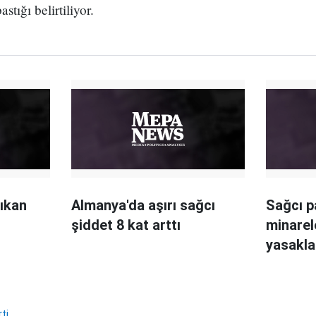
stığı belirtiliyor.
ıkan
Almanya'da aşırı sağcı
Sağcı p
şiddet 8 kat arttı
minarel
yasakla
ti