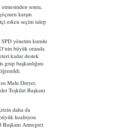
a etmesinden sonra,
göçmen karşıtı
tçi erken seçim talep
e, SPD yönetim kurulu
SPD’nin büyük oranda
eteri kadar destek
s grup başkanlığını
öğrenildi.
ısı Malu Dreyer,
et Teşkilat Başkanı
krizin daha da
 büyük koalisyon
l Başkanı Annegret