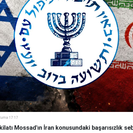
Cuma 17:17
şkilatı Mossad'ın İran konusundaki başarısızlık se