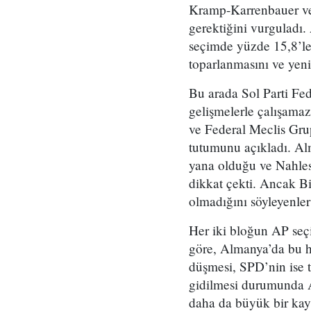
Kramp-Karrenbauer ve
gerektiğini vurguladı.
seçimde yüzde 15,8’le
toparlanmasını ve yeni
Bu arada Sol Parti Fe
gelişmelerle çalışama
ve Federal Meclis Gru
tutumunu açıkladı. Al
yana olduğu ve Nahles’
dikkat çekti. Ancak Bi
olmadığını söyleyenler
Her iki bloğun AP seç
göre, Almanya’da bu ha
düşmesi, SPD’nin ise t
gidilmesi durumunda A
daha da büyük bir kay