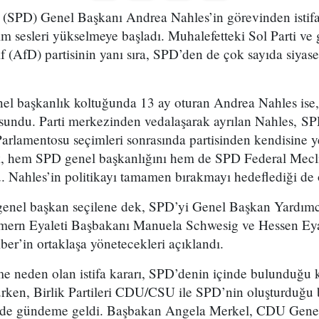
 (SPD) Genel Başkanı Andrea Nahles’in görevinden istif
 sesleri yükselmeye başladı. Muhalefetteki Sol Parti ve 
f (AfD) partisinin yanı sıra, SPD’den de çok sayıda siyase
nel başkanlık koltuğunda 13 ay oturan Andrea Nahles is
nı sundu. Parti merkezinden vedalaşarak ayrılan Nahles, 
arlamentosu seçimleri sonrasında partisinden kendisine y
, hem SPD genel başkanlığını hem de SPD Federal Mecli
. Nahles’in politikayı tamamen bırakmayı hedeflediği de 
 genel başkan seçilene dek, SPD’yi Genel Başkan Yardımc
rn Eyaleti Başbakanı Manuela Schwesig ve Hessen Eyal
er’in ortaklaşa yönetecekleri açıklandı.
me neden olan istifa kararı, SPD’denin içinde bulunduğu 
ken, Birlik Partileri CDU/CSU ile SPD’nin oluşturduğu
 de gündeme geldi. Başbakan Angela Merkel, CDU Gene