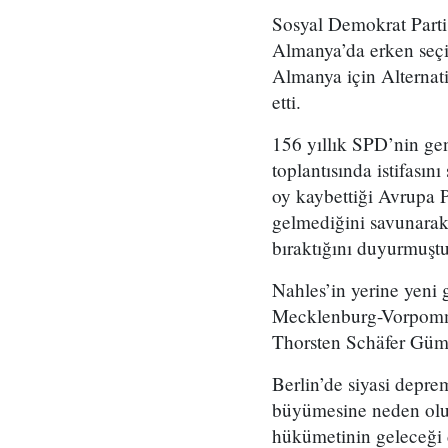
Sosyal Demokrat Parti
Almanya’da erken seçim
Almanya için Alternati
etti.
156 yıllık SPD’nin ge
toplantısında istifası
oy kaybettiği Avrupa P
gelmediğini savunarak
bıraktığını duyurmuştu
Nahles’in yerine yeni
Mecklenburg-Vorpomme
Thorsten Schäfer Gümb
Berlin’de siyasi depre
büyümesine neden olur
hükümetinin geleceği