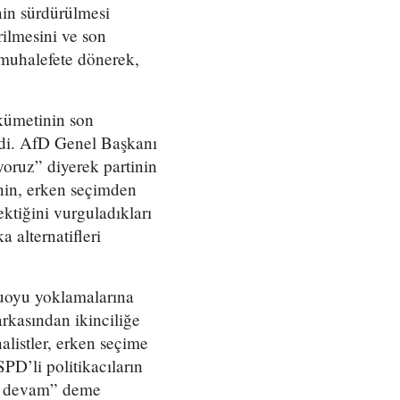
in sürdürülmesi
rilmesini ve son
 muhalefete dönerek,
kümetinin son
rdi. AfD Genel Başkanı
oruz” diyerek partinin
nin, erken seçimden
ktiğini vurguladıkları
 alternatifleri
muoyu yoklamalarına
arkasından ikinciliğe
alistler, erken seçime
D’li politikacıların
na devam” deme