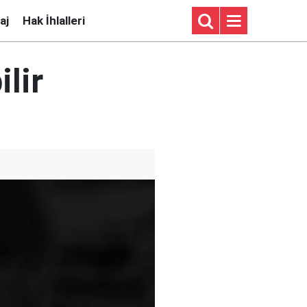
aj
Hak İhlalleri
lir