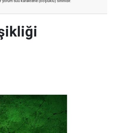
yorum 600 karakterle (boşluklu) sınırlıdır.
şikliği