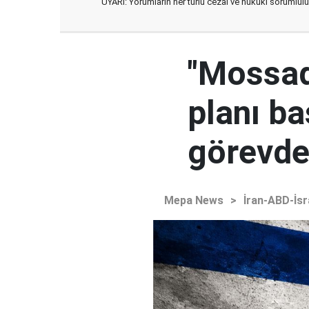
UYARI: Yorumların her türlü cezai ve hukuki sorumlulu
"Mossad'
planı ba
görevden
Mepa News
>
İran-ABD-İsr