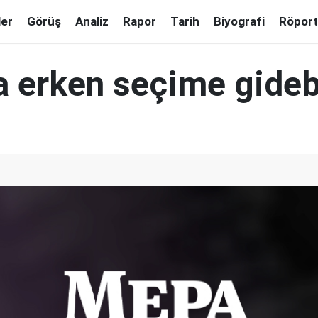
ler
Görüş
Analiz
Rapor
Tarih
Biyografi
Röport
 erken seçime gidebi