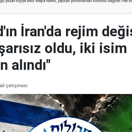
ğu yazan kişiye aittir. Mepa News, yapılan yorumlardan sorumlu değildir. Her bir 
ın İran'da rejim deği
şarısız oldu, iki isim
 alındı"
ail çatışması