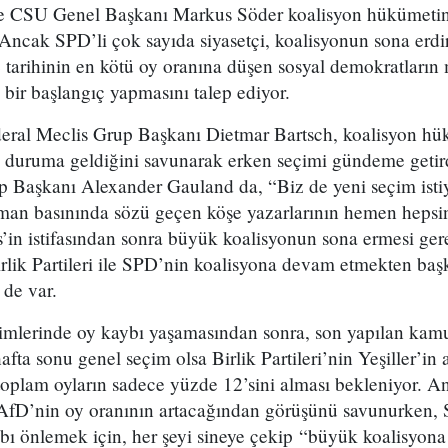
 CSU Genel Başkanı Markus Söder koalisyon hükümetin
 Ancak SPD’li çok sayıda siyasetçi, koalisyonun sona erdi
 tarihinin en kötü oy oranına düşen sosyal demokratların
 bir başlangıç yapmasını talep ediyor.
deral Meclis Grup Başkanı Dietmar Bartsch, koalisyon hü
z duruma geldiğini savunarak erken seçimi gündeme geti
p Başkanı Alexander Gauland da, “Biz de yeni seçim istiy
man basınında sözü geçen köşe yazarlarının hemen hepsi
in istifasından sonra büyük koalisyonun sona ermesi gere
rlik Partileri ile SPD’nin koalisyona devam etmekten başka
 de var.
imlerinde oy kaybı yaşamasından sonra, son yapılan ka
fta sonu genel seçim olsa Birlik Partileri’nin Yeşiller’in 
oplam oyların sadece yüzde 12’sini alması bekleniyor. An
fD’nin oy oranının artacağından görüşünü savunurken, SP
bı önlemek için, her şeyi sineye çekip “büyük koalisyo