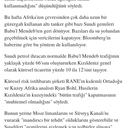
kullanmadığını" düşündüğünü söyledi.
Bu hafta Afrika'nın çevresinden çok daha uzun bir
güzergah kullanan altı tanker gibi bazı Suudi gemileri
Babu'l Mendeb'ten geri dönüyor. Bazıları da su yolundan
geçebilmek için vericilerini kapatıyor. Bloomberg'in
haberine göre bu yöntem de kullanılıyor.
Suudi petrol ihracatı normalde Babu'l Mendeb trafiğinin
yaklaşık yüzde 66'sını oluştururken Kızıldeniz genel
olarak küresel ticaretin yüzde 10 ila 12'sini taşıyor.
Küresel risk istihbaratı şirketi RANE'in kıdemli Ortadoğu
ve Kuzey Afrika analisti Ryan Bohl, Husilerin
Kızıldeniz'in kuzeyindeki "bütün trafiği" kapatmasının
"muhtemel olmadığını" söyledi.
Bunun yerine Mısır limanlarını ve Süveyş Kanalı'nı
vurarak "inandırıcı bir tehdit" olduklarını gösterebilir ve
Suudileri "gemilerini gizlemek için tedbirler almaya"