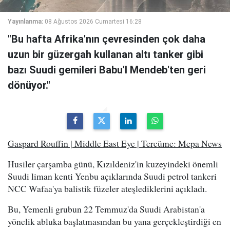
Yayınlanma:
08 Ağustos 2026 Cumartesi 16:28
"Bu hafta Afrika'nın çevresinden çok daha
uzun bir güzergah kullanan altı tanker gibi
bazı Suudi gemileri Babu'l Mendeb'ten geri
dönüyor."
Gaspard Rouffin | Middle East Eye | Tercüme: Mepa News
Husiler çarşamba günü, Kızıldeniz'in kuzeyindeki önemli
Suudi liman kenti Yenbu açıklarında Suudi petrol tankeri
NCC Wafaa'ya balistik füzeler ateşlediklerini açıkladı.
Bu, Yemenli grubun 22 Temmuz'da Suudi Arabistan'a
yönelik abluka başlatmasından bu yana gerçekleştirdiği en