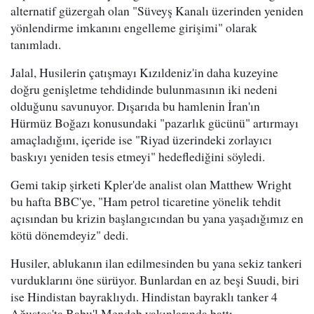
alternatif güzergah olan "Süveyş Kanalı üzerinden yeniden
yönlendirme imkanını engelleme girişimi" olarak
tanımladı.
Jalal, Husilerin çatışmayı Kızıldeniz'in daha kuzeyine
doğru genişletme tehdidinde bulunmasının iki nedeni
olduğunu savunuyor. Dışarıda bu hamlenin İran'ın
Hürmüz Boğazı konusundaki "pazarlık gücünü" artırmayı
amaçladığını, içeride ise "Riyad üzerindeki zorlayıcı
baskıyı yeniden tesis etmeyi" hedeflediğini söyledi.
Gemi takip şirketi Kpler'de analist olan Matthew Wright
bu hafta BBC'ye, "Ham petrol ticaretine yönelik tehdit
açısından bu krizin başlangıcından bu yana yaşadığımız en
kötü dönemdeyiz" dedi.
Husiler, ablukanın ilan edilmesinden bu yana sekiz tankeri
vurduklarını öne sürüyor. Bunlardan en az beşi Suudi, biri
ise Hindistan bayraklıydı. Hindistan bayraklı tanker 4
Ağustos'ta Babu'l Mendeb yakınlarında battı.