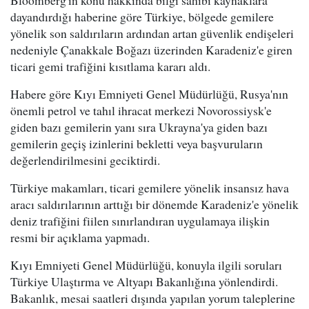
Bloomberg'in konu hakkında bilgi sahibi kaynaklara
dayandırdığı haberine göre Türkiye, bölgede gemilere
yönelik son saldırıların ardından artan güvenlik endişeleri
nedeniyle Çanakkale Boğazı üzerinden Karadeniz'e giren
ticari gemi trafiğini kısıtlama kararı aldı.
Habere göre Kıyı Emniyeti Genel Müdürlüğü, Rusya'nın
önemli petrol ve tahıl ihracat merkezi Novorossiysk'e
giden bazı gemilerin yanı sıra Ukrayna'ya giden bazı
gemilerin geçiş izinlerini bekletti veya başvuruların
değerlendirilmesini geciktirdi.
Türkiye makamları, ticari gemilere yönelik insansız hava
aracı saldırılarının arttığı bir dönemde Karadeniz'e yönelik
deniz trafiğini fiilen sınırlandıran uygulamaya ilişkin
resmi bir açıklama yapmadı.
Kıyı Emniyeti Genel Müdürlüğü, konuyla ilgili soruları
Türkiye Ulaştırma ve Altyapı Bakanlığına yönlendirdi.
Bakanlık, mesai saatleri dışında yapılan yorum taleplerine