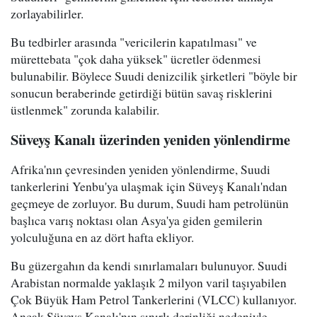
zorlayabilirler.
Bu tedbirler arasında "vericilerin kapatılması" ve
mürettebata "çok daha yüksek" ücretler ödenmesi
bulunabilir. Böylece Suudi denizcilik şirketleri "böyle bir
sonucun beraberinde getirdiği bütün savaş risklerini
üstlenmek" zorunda kalabilir.
Süveyş Kanalı üzerinden yeniden yönlendirme
Afrika'nın çevresinden yeniden yönlendirme, Suudi
tankerlerini Yenbu'ya ulaşmak için Süveyş Kanalı'ndan
geçmeye de zorluyor. Bu durum, Suudi ham petrolünün
başlıca varış noktası olan Asya'ya giden gemilerin
yolculuğuna en az dört hafta ekliyor.
Bu güzergahın da kendi sınırlamaları bulunuyor. Suudi
Arabistan normalde yaklaşık 2 milyon varil taşıyabilen
Çok Büyük Ham Petrol Tankerlerini (VLCC) kullanıyor.
Ancak Süveyş Kanalı'nın sınırlı derinliği nedeniyle