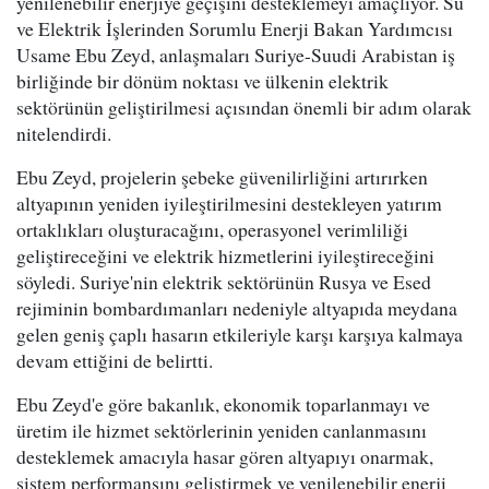
yenilenebilir enerjiye geçişini desteklemeyi amaçlıyor. Su
ve Elektrik İşlerinden Sorumlu Enerji Bakan Yardımcısı
Usame Ebu Zeyd, anlaşmaları Suriye-Suudi Arabistan iş
birliğinde bir dönüm noktası ve ülkenin elektrik
sektörünün geliştirilmesi açısından önemli bir adım olarak
nitelendirdi.
Ebu Zeyd, projelerin şebeke güvenilirliğini artırırken
altyapının yeniden iyileştirilmesini destekleyen yatırım
ortaklıkları oluşturacağını, operasyonel verimliliği
geliştireceğini ve elektrik hizmetlerini iyileştireceğini
söyledi. Suriye'nin elektrik sektörünün Rusya ve Esed
rejiminin bombardımanları nedeniyle altyapıda meydana
gelen geniş çaplı hasarın etkileriyle karşı karşıya kalmaya
devam ettiğini de belirtti.
Ebu Zeyd'e göre bakanlık, ekonomik toparlanmayı ve
üretim ile hizmet sektörlerinin yeniden canlanmasını
desteklemek amacıyla hasar gören altyapıyı onarmak,
sistem performansını geliştirmek ve yenilenebilir enerji