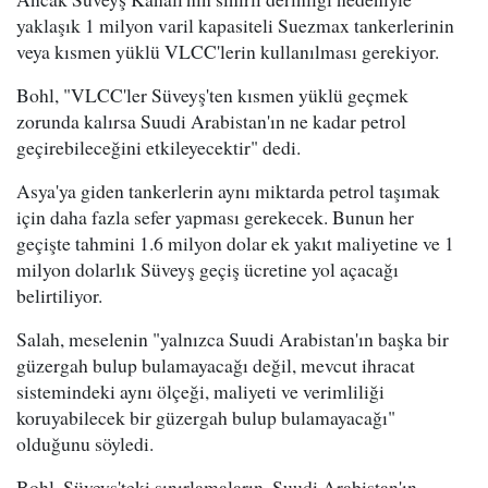
yaklaşık 1 milyon varil kapasiteli Suezmax tankerlerinin
veya kısmen yüklü VLCC'lerin kullanılması gerekiyor.
Bohl, "VLCC'ler Süveyş'ten kısmen yüklü geçmek
zorunda kalırsa Suudi Arabistan'ın ne kadar petrol
geçirebileceğini etkileyecektir" dedi.
Asya'ya giden tankerlerin aynı miktarda petrol taşımak
için daha fazla sefer yapması gerekecek. Bunun her
geçişte tahmini 1.6 milyon dolar ek yakıt maliyetine ve 1
milyon dolarlık Süveyş geçiş ücretine yol açacağı
belirtiliyor.
Salah, meselenin "yalnızca Suudi Arabistan'ın başka bir
güzergah bulup bulamayacağı değil, mevcut ihracat
sistemindeki aynı ölçeği, maliyeti ve verimliliği
koruyabilecek bir güzergah bulup bulamayacağı"
olduğunu söyledi.
Bohl, Süveyş'teki sınırlamaların, Suudi Arabistan'ın